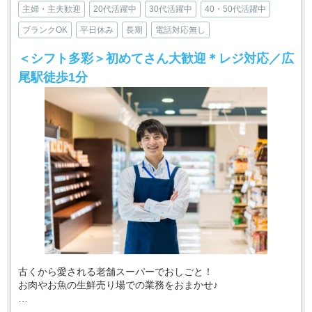
主婦・主夫歓迎
20代活躍中
30代活躍中
40・50代活躍中
ブランクOK
平日休み
長期
電話対応無し
＜シフト多彩＞初めてさん大歓迎＊レジ対応／広
尾駅徒歩1分
古くから愛される老舗スーパーでおしごと！
お肉やお魚の生鮮売り場での業務をおまかせ♪
・‥…━━━━━━☆