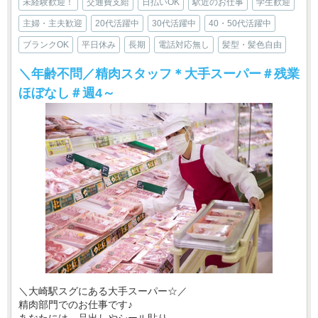
未経験歓迎！
交通費支給
日払いOK
駅近のお仕事
学生歓迎
主婦・主夫歓迎
20代活躍中
30代活躍中
40・50代活躍中
ブランクOK
平日休み
長期
電話対応無し
髪型・髪色自由
＼年齢不問／精肉スタッフ＊大手スーパー＃残業
ほぼなし＃週4～
＼大崎駅スグにある大手スーパー☆／
精肉部門でのお仕事です♪
あなたには、品出しやシール貼り