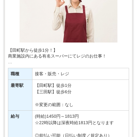
【田町駅から徒歩1分！】
商業施設内にある有名スーパーにてレジのお仕事！
あなたには、レジでの商品の清算や、
買い物かごの片付けなどをおまかせ♪
職種
接客・販売・レジ
とってもシンプルなお仕事なので
最寄駅
【田町駅】徒歩1分
はじめてさんでも安心・・・
【三田駅】徒歩6分
※変更の範囲：なし
給与
(時給)1450円～1813円
☆22時以降は深夜時給1813円となります
◎前払い可能（日払い制度／規定あり）