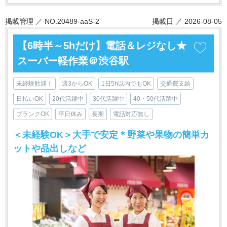
掲載管理 ／ NO.20489-aaS-2
掲載日 ／ 2026-08-05
【6時半～5hだけ】電話＆レジなし★
スーパー軽作業＠渋谷駅
未経験歓迎！
週3からOK
1日5h以内でもOK
交通費支給
日払いOK
20代活躍中
30代活躍中
40・50代活躍中
ブランクOK
平日休み
長期
電話対応無し
＜未経験OK＞大手で安定＊野菜や果物の簡単カ
ットや品出しなど