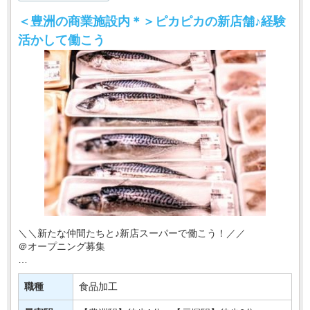
＜豊洲の商業施設内＊＞ピカピカの新店舗♪経験
活かして働こう
＼＼新たな仲間たちと♪新店スーパーで働こう！／／
＠オープニング募集
東京・神奈川を中心にお店を展開♪
このたび有名スーパーマーケットの新店が
職種
食品加工
【豊洲駅】にニューオープン！！！