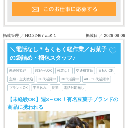
掲載管理 ／ NO.22467-aaK-1
掲載日 ／ 2026-08-06
＼電話なし＊もくもく軽作業／お菓子
の袋詰め・梱包スタッフ♪
未経験歓迎！
週3からOK
残業なし
交通費支給
日払いOK
主婦・主夫歓迎
20代活躍中
30代活躍中
40・50代活躍中
ブランクOK
平日休み
長期
電話対応無し
【未経験OK】週3～OK！有名豆菓子ブランドの
商品に携われる