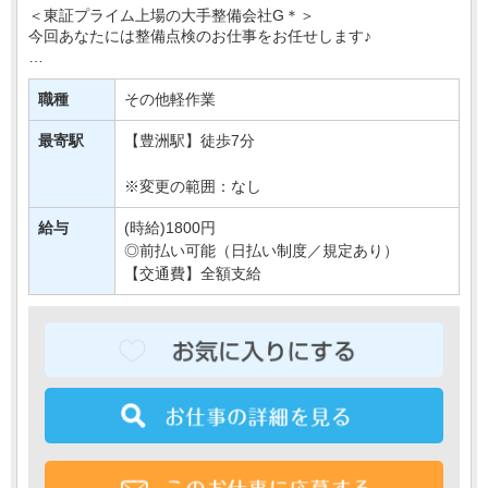
＜東証プライム上場の大手整備会社G＊＞
今回あなたには整備点検のお仕事をお任せします♪
具体的には…
冷暖房や電気のON・OFFの確認や
職種
その他軽作業
正常な温度設定になっているかの確認など＊
↓
最寄駅
【豊洲駅】徒歩7分
簡単な確認作業が主な業・・・
※変更の範囲：なし
給与
(時給)1800円
◎前払い可能（日払い制度／規定あり）
【交通費】全額支給