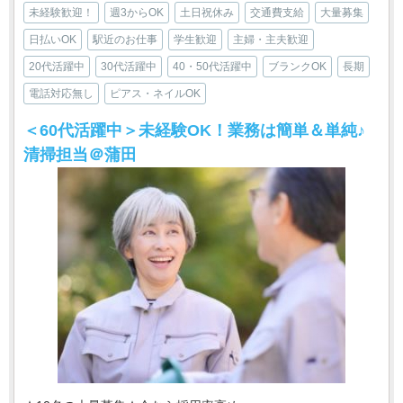
未経験歓迎！
週3からOK
土日祝休み
交通費支給
大量募集
日払いOK
駅近のお仕事
学生歓迎
主婦・主夫歓迎
20代活躍中
30代活躍中
40・50代活躍中
ブランクOK
長期
電話対応無し
ピアス・ネイルOK
＜60代活躍中＞未経験OK！業務は簡単＆単純♪
清掃担当＠蒲田