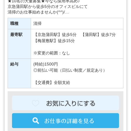
★10名の大量募集★今なら採用率高め♪
京急蒲田駅から徒歩5分のオフィスビルにて
清掃のお仕事始めませんか(^^)/
週3日OK＆土日休みで
職種
清掃
プライベートも大切に、無理なく働ける環境です◎
しゅふさんなども多く活・・・
最寄駅
【京急蒲田駅】徒歩5分 【蒲田駅】徒歩7分
【梅屋敷駅】徒歩15分
※変更の範囲：なし
給与
(時給)1500円
◎前払い可能（日払い制度／規定あり）
【交通費】全額支給