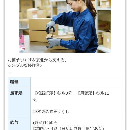
お菓子づくりを裏側から支える、
シンプルな軽作業♪
百貨店などで販売されている豆菓子の物流センターで、
袋詰めや梱包などをおまかせします！
職種
＼おすすめPOINT／
最寄駅
【桜新町駅】徒歩9分 【用賀駅】徒歩11
☆モクモク作業が好きな方
分
☆週3日から無・・・
※変更の範囲：なし
給与
(時給)1450円
◎前払い可能（日払い制度／規定あり）