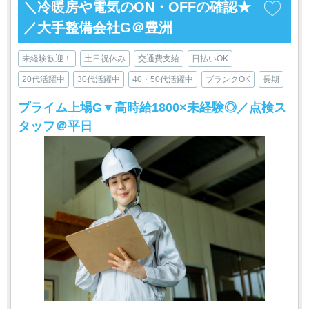
＼冷暖房や電気のON・OFFの確認★
／大手整備会社G＠豊洲
未経験歓迎！
土日祝休み
交通費支給
日払いOK
20代活躍中
30代活躍中
40・50代活躍中
ブランクOK
長期
プライム上場G▼高時給1800×未経験◎／点検ス
タッフ＠平日