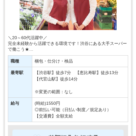
＼20～60代活躍中／
完全未経験から活躍できる環境です！渋谷にある大手スーパー
で働こう★
今回配属となるのは、野菜や果物などの農産物を扱う部署＊
職種
梱包・仕分け・検品
あなたには、野菜・フルーツのカット、品出しなどの簡単
な・・・
最寄駅
【渋谷駅】徒歩7分 【恵比寿駅】徒歩13分
【代官山駅】徒歩14分
※変更の範囲：なし
給与
(時給)1550円
◎前払い可能（日払い制度／規定あり）
【交通費】全額支給