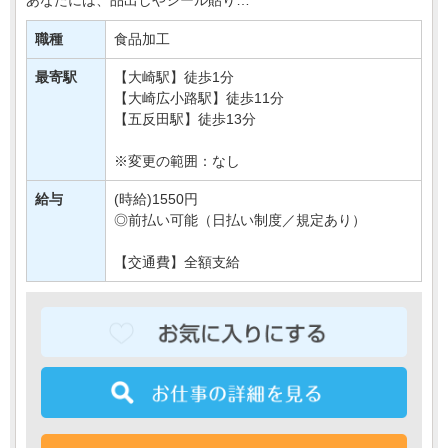
簡単なお肉の加工などをおまかせします＊
職種
食品加工
接客要素もほとんどないので、
モクモク・コツコツおしごとしたい方に・・・
最寄駅
【大崎駅】徒歩1分
【大崎広小路駅】徒歩11分
【五反田駅】徒歩13分
※変更の範囲：なし
給与
(時給)1550円
◎前払い可能（日払い制度／規定あり）
【交通費】全額支給