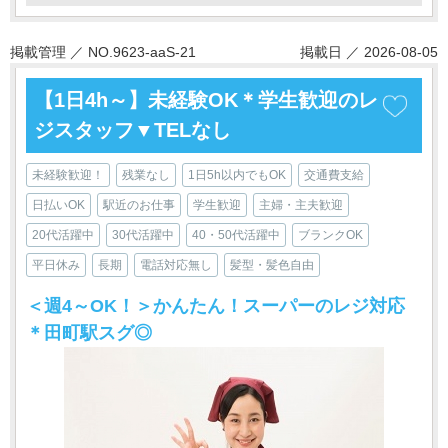
掲載管理 ／ NO.9623-aaS-21
掲載日 ／ 2026-08-05
【1日4h～】未経験OK＊学生歓迎のレ
ジスタッフ▼TELなし
未経験歓迎！
残業なし
1日5h以内でもOK
交通費支給
日払いOK
駅近のお仕事
学生歓迎
主婦・主夫歓迎
20代活躍中
30代活躍中
40・50代活躍中
ブランクOK
平日休み
長期
電話対応無し
髪型・髪色自由
＜週4～OK！＞かんたん！スーパーのレジ対応
＊田町駅スグ◎