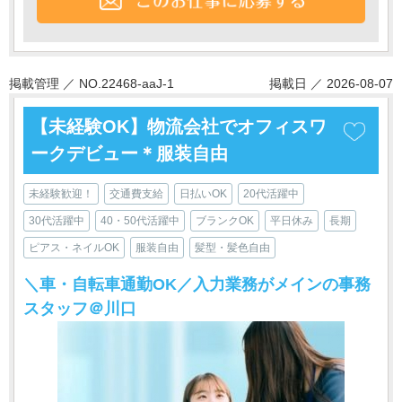
掲載管理 ／ NO.22468-aaJ-1
掲載日 ／ 2026-08-07
【未経験OK】物流会社でオフィスワ
ークデビュー＊服装自由
未経験歓迎！
交通費支給
日払いOK
20代活躍中
30代活躍中
40・50代活躍中
ブランクOK
平日休み
長期
ピアス・ネイルOK
服装自由
髪型・髪色自由
＼車・自転車通勤OK／入力業務がメインの事務
スタッフ＠川口