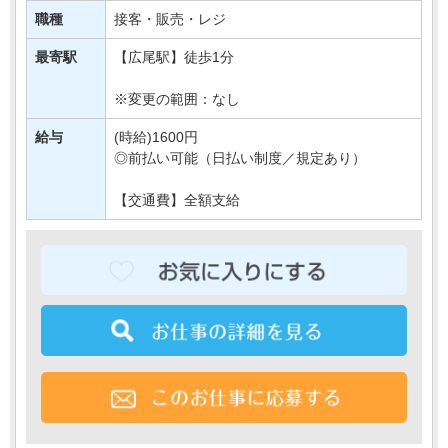
あなたには、
職種
接客・販売・レジ
対面での販売や品出しなどの業務をご担当いただきます＊
最寄駅
【広尾駅】徒歩1分
もちろん研修もばっちりなので、・・・
※変更の範囲：なし
給与
(時給)1600円
◎前払い可能（日払い制度／規定あり）
【交通費】全額支給