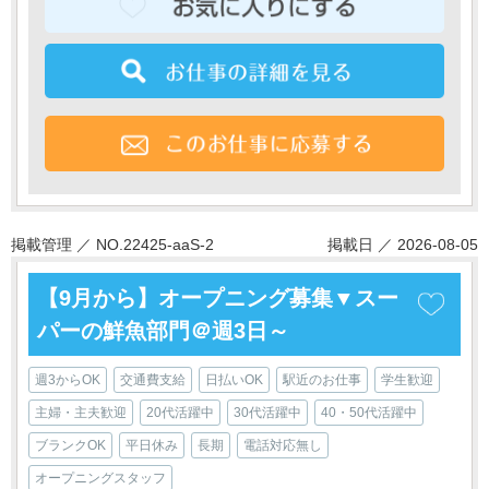
掲載管理 ／ NO.22425-aaS-2
掲載日 ／ 2026-08-05
【9月から】オープニング募集▼スー
パーの鮮魚部門＠週3日～
週3からOK
交通費支給
日払いOK
駅近のお仕事
学生歓迎
主婦・主夫歓迎
20代活躍中
30代活躍中
40・50代活躍中
ブランクOK
平日休み
長期
電話対応無し
オープニングスタッフ