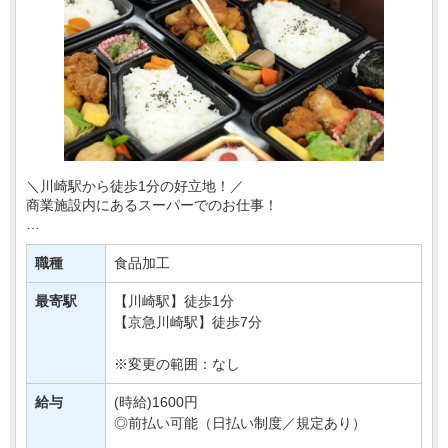
＼川崎駅から徒歩1分の好立地！／
商業施設内にあるスーパーでのお仕事！
あなたには、
スーパーの惣菜部門でご活躍いただきます！
職種
食品加工
お惣菜の調理やパック詰めなど♪
最寄駅
【川崎駅】徒歩1分
「コツコツ作業が得意！」⇒そんな方へお・・・
【京急川崎駅】徒歩7分
※変更の範囲：なし
給与
(時給)1600円
◎前払い可能（日払い制度／規定あり）