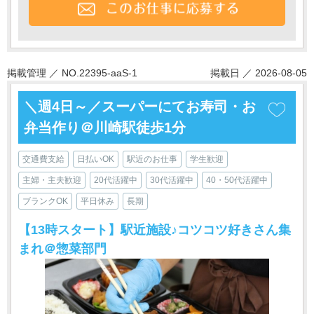
掲載管理 ／ NO.22395-aaS-1
掲載日 ／ 2026-08-05
＼週4日～／スーパーにてお寿司・お
弁当作り＠川崎駅徒歩1分
交通費支給
日払いOK
駅近のお仕事
学生歓迎
主婦・主夫歓迎
20代活躍中
30代活躍中
40・50代活躍中
ブランクOK
平日休み
長期
【13時スタート】駅近施設♪コツコツ好きさん集
まれ＠惣菜部門