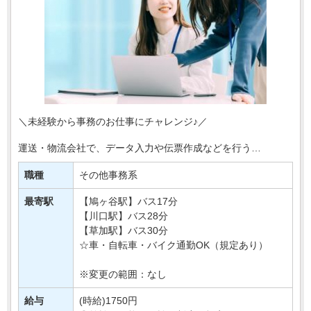
＼未経験から事務のお仕事にチャレンジ♪／
運送・物流会社で、データ入力や伝票作成などを行う
事務スタッフを募集します＊
職種
その他事務系
お任せするのは、入出荷に関する情報入力や
書類整理など、物流を支えるサポート・・・
最寄駅
【鳩ヶ谷駅】バス17分
【川口駅】バス28分
【草加駅】バス30分
☆車・自転車・バイク通勤OK（規定あり）
※変更の範囲：なし
給与
(時給)1750円