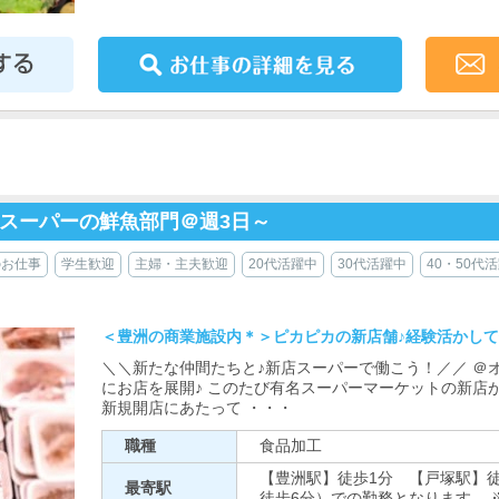
スーパーの鮮魚部門＠週3日～
のお仕事
学生歓迎
主婦・主夫歓迎
20代活躍中
30代活躍中
40・50代
＜豊洲の商業施設内＊＞ピカピカの新店舗♪経験活かし
＼＼新たな仲間たちと♪新店スーパーで働こう！／／ ＠
にお店を展開♪ このたび有名スーパーマーケットの新店
新規開店にあたって ・・・
職種
食品加工
【豊洲駅】徒歩1分 【戸塚駅】徒
最寄駅
徒歩6分）での勤務となります 