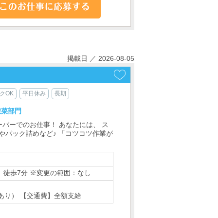
掲載日 ／ 2026-08-05
クOK
平日休み
長期
惣菜部門
パーでのお仕事！ あなたには、 ス
やパック詰めなど♪ 「コツコツ作業が
】徒歩7分 ※変更の範囲：なし
あり） 【交通費】全額支給