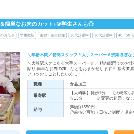
＆簡単なお肉のカット♪＠学生さんも◎
近のお仕事
学生歓迎
主婦・主夫歓迎
20代活躍中
30代活躍中
40・50
＼年齢不問／精肉スタッフ＊大手スーパー＃残業ほぼな
＼大崎駅スグにある大手スーパー☆／ 精肉部門でのお仕
貼り 簡単なお肉の加工などをおまかせします＊ 接客要
ツコツおしごとしたい方に・・・
職種
食品加工
【大崎駅】徒歩1分 【大崎広小
最寄駅
歩13分 ※変更の範囲：な
(時給)1550円
給与
◎前払い可能（日払い制度／規定