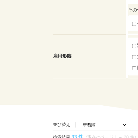
その
雇用形態
並び替え
33 件
検索結果
（現在のページ 1 ～ 20 件