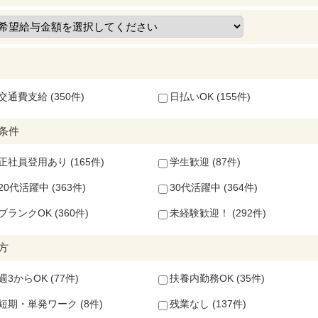
交通費支給 (350件)
日払いOK (155件)
条件
正社員登用あり (165件)
学生歓迎 (87件)
20代活躍中 (363件)
30代活躍中 (364件)
ブランクOK (360件)
未経験歓迎！ (292件)
方
週3からOK (77件)
扶養内勤務OK (35件)
短期・単発ワーク (8件)
残業なし (137件)