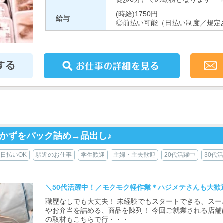
(時給)1750円
給与
◎前払い可能（日払い制度／規定
かずをパック詰め→品出し♪
日払いOK
駅近のお仕事
学生歓迎
主婦・主夫歓迎
20代活躍中
30代
＼50代活躍中！／モクモク軽作業＊ハジメテさんも大歓
職歴なしでも大丈夫！ 未経験でもスタートできる、スー
やお弁当を詰める、商品を陳列！ 今回ご就業される店舗は
の取材もこちらで行・・・