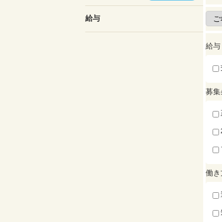
給与
給与
募集
働き