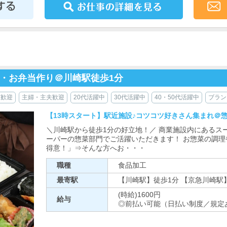
・お弁当作り＠川崎駅徒歩1分
生歓迎
主婦・主夫歓迎
20代活躍中
30代活躍中
40・50代活躍中
ブラン
【13時スタート】駅近施設♪コツコツ好きさん集まれ＠
＼川崎駅から徒歩1分の好立地！／ 商業施設内にあるスー
ーパーの惣菜部門でご活躍いただきます！ お惣菜の調理
得意！」⇒そんな方へお・・・
職種
食品加工
最寄駅
【川崎駅】徒歩1分 【京急川崎駅
(時給)1600円
給与
◎前払い可能（日払い制度／規定