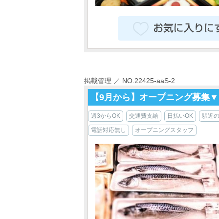
掲載管理 ／ NO.22425-aaS-2
【9月から】オープニング募集▼
週3からOK
交通費支給
日払いOK
駅近
電話対応無し
オープニングスタッフ