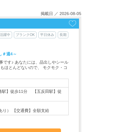
掲載日 ／ 2026-08-05
代活躍中
ブランクOK
平日休み
長期
し＃週4～
事です♪ あなたには、品出しやシール
素もほとんどないので、 モクモク・コ
路駅】徒歩11分 【五反田駅】徒
し
あり） 【交通費】全額支給