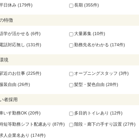
平日休み (179件)
長期 (355件)
の特徴
語学が活かせる (6件)
大量募集 (10件)
電話対応無し (131件)
勤務先名がわかる (174件)
環境
駅近のお仕事 (225件)
オープニングスタッフ (3件)
服装自由 (26件)
髪型・髪色自由 (28件)
い者採用
車いす勤務OK (20件)
多目的トイレあり (12件)
時短等勤務シフト配慮あり (87件)
階段・廊下の手すり設置 (27件)
求人企業名あり (174件)