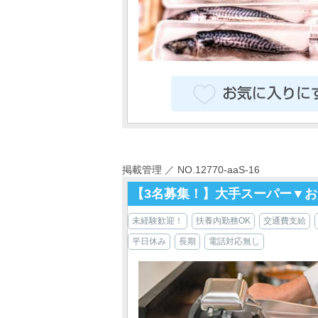
掲載管理 ／ NO.12770-aaS-16
【3名募集！】大手スーパー▼お
未経験歓迎！
扶養内勤務OK
交通費支給
平日休み
長期
電話対応無し