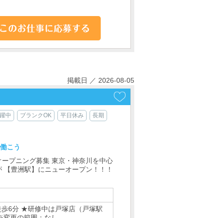
掲載日 ／ 2026-08-05
活躍中
ブランクOK
平日休み
長期
て働こう
オープニング募集 東京・神奈川を中心
が 【豊洲駅】にニューオープン！！！
歩6分 ★研修中は戸塚店（戸塚駅
※変更の範囲：なし