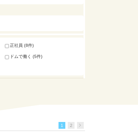
正社員 (8件)
ドムで働く (5件)
1
2