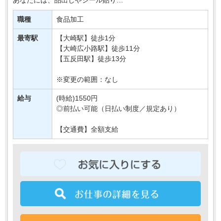
簡単なお肉の加工などをおまかせします＊
職種
食品加工
接客要素もほとんどないので、
モクモク・コツコツおしごとしたい方に・・・
最寄駅
【大崎駅】徒歩1分
【大崎広小路駅】徒歩11分
【五反田駅】徒歩13分
※変更の範囲：なし
給与
(時給)1550円
◎前払い可能（日払い制度／規定あり）
【交通費】全額支給