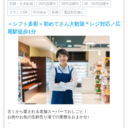
主婦・主夫歓迎
20代活躍中
30代活躍中
40・50代活躍中
ブランクOK
平日休み
長期
電話対応無し
＜シフト多彩＞初めてさん大歓迎＊レジ対応／広
尾駅徒歩1分
古くから愛される老舗スーパーでおしごと！
お肉やお魚の生鮮売り場での業務をおまかせ♪
・‥…━━━━━━☆