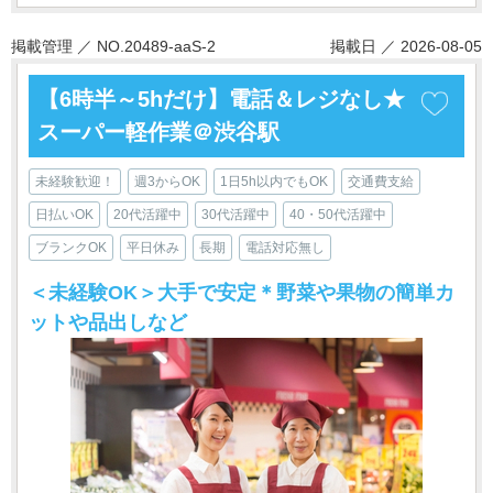
掲載管理 ／ NO.20489-aaS-2
掲載日 ／ 2026-08-05
【6時半～5hだけ】電話＆レジなし★
スーパー軽作業＠渋谷駅
未経験歓迎！
週3からOK
1日5h以内でもOK
交通費支給
日払いOK
20代活躍中
30代活躍中
40・50代活躍中
ブランクOK
平日休み
長期
電話対応無し
＜未経験OK＞大手で安定＊野菜や果物の簡単カ
ットや品出しなど