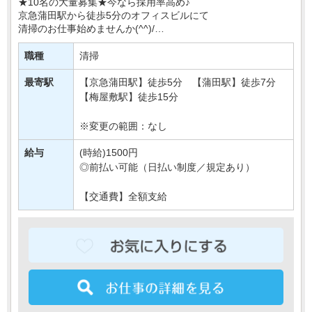
★10名の大量募集★今なら採用率高め♪
京急蒲田駅から徒歩5分のオフィスビルにて
清掃のお仕事始めませんか(^^)/
週3日OK＆土日休みで
職種
清掃
プライベートも大切に、無理なく働ける環境です◎
しゅふさんなども多く活・・・
最寄駅
【京急蒲田駅】徒歩5分 【蒲田駅】徒歩7分
【梅屋敷駅】徒歩15分
※変更の範囲：なし
給与
(時給)1500円
◎前払い可能（日払い制度／規定あり）
【交通費】全額支給