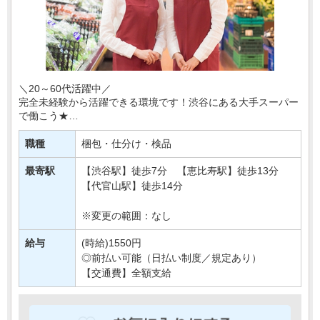
＼20～60代活躍中／
完全未経験から活躍できる環境です！渋谷にある大手スーパー
で働こう★
今回配属となるのは、野菜や果物などの農産物を扱う部署＊
職種
梱包・仕分け・検品
あなたには、野菜・フルーツのカット、品出しなどの簡単
な・・・
最寄駅
【渋谷駅】徒歩7分 【恵比寿駅】徒歩13分
【代官山駅】徒歩14分
※変更の範囲：なし
給与
(時給)1550円
◎前払い可能（日払い制度／規定あり）
【交通費】全額支給