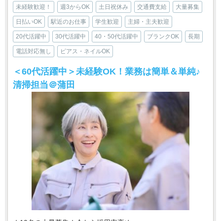
未経験歓迎！
週3からOK
土日祝休み
交通費支給
大量募集
日払いOK
駅近のお仕事
学生歓迎
主婦・主夫歓迎
20代活躍中
30代活躍中
40・50代活躍中
ブランクOK
長期
電話対応無し
ピアス・ネイルOK
＜60代活躍中＞未経験OK！業務は簡単＆単純♪
清掃担当＠蒲田