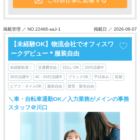
掲載管理 ／ NO.22468-aaJ-1
掲載日 ／ 2026-08-07
【未経験OK】物流会社でオフィスワ
ークデビュー＊服装自由
未経験歓迎！
交通費支給
日払いOK
20代活躍中
30代活躍中
40・50代活躍中
ブランクOK
平日休み
長期
ピアス・ネイルOK
服装自由
髪型・髪色自由
＼車・自転車通勤OK／入力業務がメインの事務
スタッフ＠川口