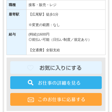
あなたには、
職種
接客・販売・レジ
対面での販売や品出しなどの業務をご担当いただきます＊
最寄駅
【広尾駅】徒歩1分
もちろん研修もばっちりなので、・・・
※変更の範囲：なし
給与
(時給)1600円
◎前払い可能（日払い制度／規定あり）
【交通費】全額支給