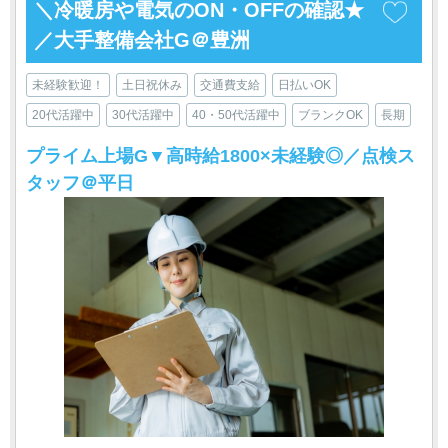
＼冷暖房や電気のON・OFFの確認★
／大手整備会社G＠豊洲
未経験歓迎！
土日祝休み
交通費支給
日払いOK
20代活躍中
30代活躍中
40・50代活躍中
ブランクOK
長期
プライム上場G▼高時給1800×未経験◎／点検ス
タッフ＠平日