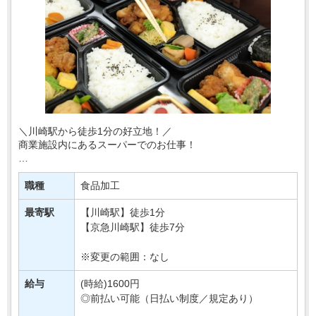
＼川崎駅から徒歩1分の好立地！／
商業施設内にあるスーパーでのお仕事！
あなたには、
スーパーの惣菜部門でご活躍いただきます！
職種
食品加工
お惣菜の調理やパック詰めなど♪
最寄駅
【川崎駅】徒歩1分
「コツコツ作業が得意！」⇒そんな方へお・・・
【京急川崎駅】徒歩7分
※変更の範囲：なし
給与
(時給)1600円
◎前払い可能（日払い制度／規定あり）