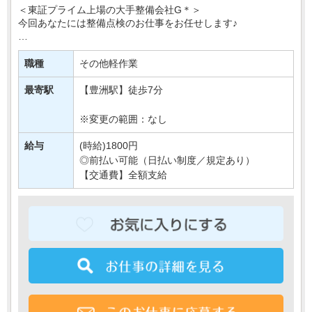
＜東証プライム上場の大手整備会社G＊＞
今回あなたには整備点検のお仕事をお任せします♪
具体的には…
冷暖房や電気のON・OFFの確認や
職種
その他軽作業
正常な温度設定になっているかの確認など＊
↓
最寄駅
【豊洲駅】徒歩7分
簡単な確認作業が主な業・・・
※変更の範囲：なし
給与
(時給)1800円
◎前払い可能（日払い制度／規定あり）
【交通費】全額支給