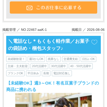
掲載管理 ／ NO.22467-aaK-1
掲載日 ／ 2026-08-06
＼電話なし＊もくもく軽作業／お菓子
の袋詰め・梱包スタッフ♪
未経験歓迎！
週3からOK
残業なし
交通費支給
日払いOK
主婦・主夫歓迎
20代活躍中
30代活躍中
40・50代活躍中
ブランクOK
平日休み
長期
電話対応無し
【未経験OK】週3～OK！有名豆菓子ブランドの
商品に携われる