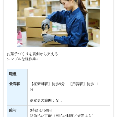
お菓子づくりを裏側から支える、
シンプルな軽作業♪
百貨店などで販売されている豆菓子の物流センターで、
袋詰めや梱包などをおまかせします！
職種
＼おすすめPOINT／
最寄駅
【桜新町駅】徒歩9分 【用賀駅】徒歩11
☆モクモク作業が好きな方
分
☆週3日から無・・・
※変更の範囲：なし
給与
(時給)1450円
◎前払い可能（日払い制度／規定あり）