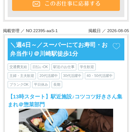
掲載管理 ／ NO.22395-aaS-1
掲載日 ／ 2026-08-05
＼週4日～／スーパーにてお寿司・お
弁当作り＠川崎駅徒歩1分
交通費支給
日払いOK
駅近のお仕事
学生歓迎
主婦・主夫歓迎
20代活躍中
30代活躍中
40・50代活躍中
ブランクOK
平日休み
長期
【13時スタート】駅近施設♪コツコツ好きさん集
まれ＠惣菜部門