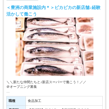
＜豊洲の商業施設内＊＞ピカピカの新店舗♪経験
活かして働こう
＼＼新たな仲間たちと♪新店スーパーで働こう！／／
＠オープニング募集
東京・神奈川を中心にお店を展開♪
このたび有名スーパーマーケットの新店が
職種
食品加工
【豊洲駅】にニューオープン！！！