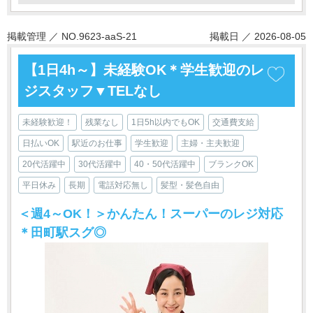
掲載管理 ／ NO.9623-aaS-21
掲載日 ／ 2026-08-05
【1日4h～】未経験OK＊学生歓迎のレ
ジスタッフ▼TELなし
未経験歓迎！
残業なし
1日5h以内でもOK
交通費支給
日払いOK
駅近のお仕事
学生歓迎
主婦・主夫歓迎
20代活躍中
30代活躍中
40・50代活躍中
ブランクOK
平日休み
長期
電話対応無し
髪型・髪色自由
＜週4～OK！＞かんたん！スーパーのレジ対応
＊田町駅スグ◎