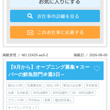
掲載管理 ／ NO.22425-aaS-2
掲載日 ／ 2026-08-05
【9月から】オープニング募集▼スー
パーの鮮魚部門＠週3日～
週3からOK
交通費支給
日払いOK
駅近のお仕事
学生歓迎
主婦・主夫歓迎
20代活躍中
30代活躍中
40・50代活躍中
ブランクOK
平日休み
長期
電話対応無し
オープニングスタッフ