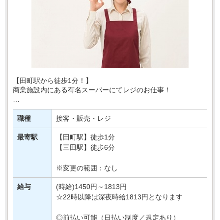
【田町駅から徒歩1分！】
商業施設内にある有名スーパーにてレジのお仕事！
あなたには、レジでの商品の清算や、
買い物かごの片付けなどをおまかせ♪
職種
接客・販売・レジ
とってもシンプルなお仕事なので
最寄駅
【田町駅】徒歩1分
はじめてさんでも安心・・・
【三田駅】徒歩6分
※変更の範囲：なし
給与
(時給)1450円～1813円
☆22時以降は深夜時給1813円となります
◎前払い可能（日払い制度／規定あり）