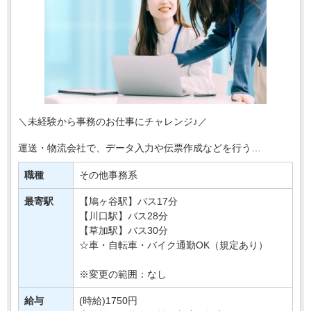
＼未経験から事務のお仕事にチャレンジ♪／
運送・物流会社で、データ入力や伝票作成などを行う
事務スタッフを募集します＊
職種
その他事務系
お任せするのは、入出荷に関する情報入力や
書類整理など、物流を支えるサポート・・・
最寄駅
【鳩ヶ谷駅】バス17分
【川口駅】バス28分
【草加駅】バス30分
☆車・自転車・バイク通勤OK（規定あり）
※変更の範囲：なし
給与
(時給)1750円