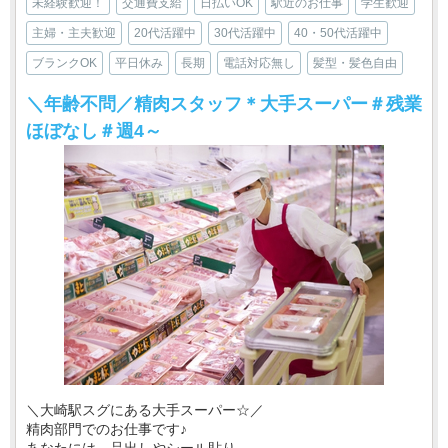
未経験歓迎！
交通費支給
日払いOK
駅近のお仕事
学生歓迎
主婦・主夫歓迎
20代活躍中
30代活躍中
40・50代活躍中
ブランクOK
平日休み
長期
電話対応無し
髪型・髪色自由
＼年齢不問／精肉スタッフ＊大手スーパー＃残業
ほぼなし＃週4～
＼大崎駅スグにある大手スーパー☆／
精肉部門でのお仕事です♪
あなたには、品出しやシール貼り