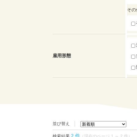
その
雇用形態
並び替え
2 件
検索結果
（現在のページ 1 ～ 2 件）