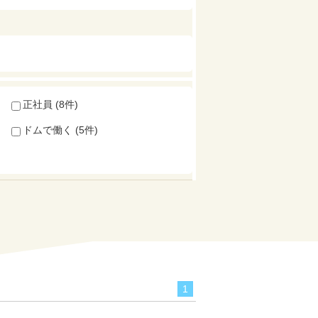
正社員 (8件)
ドムで働く (5件)
1