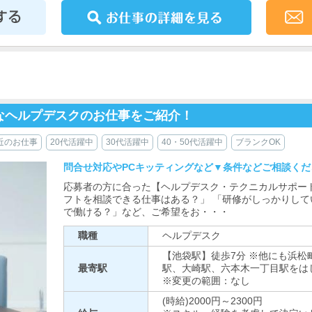
なヘルプデスクのお仕事をご紹介！
近のお仕事
20代活躍中
30代活躍中
40・50代活躍中
ブランクOK
問合せ対応やPCキッティングなど▼条件などご相談くだ
応募者の方に合った【ヘルプデスク・テクニカルサポー
フトを相談できる仕事はある？」 「研修がしっかりして
で働ける？」など、ご希望をお・・・
職種
ヘルプデスク
【池袋駅】徒歩7分 ※他にも浜
最寄駅
駅、大崎駅、六本木一丁目駅をは
※変更の範囲：なし
(時給)2000円～2300円