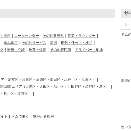
サ
ドム
・法務
|
コールセンター
|
その他事務系
|
営業・ラウンダー
|
|
食品加工
|
その他サービス
|
清掃
|
梱包・仕分け・検品
|
ク
|
医療・介護
|
教育・保育
|
その他専門職
|
ドライバー・配達
|
リア（足立区・台東区・葛飾区・墨田区・江戸川区・江東区）
|
派遣
23区城南エリア（目黒区・大田区・品川区・世田谷区・渋谷区・港区）
|
区・荒川区・文京区）
|
バイト
|
ドムで働く
|
障がい者雇用
使い