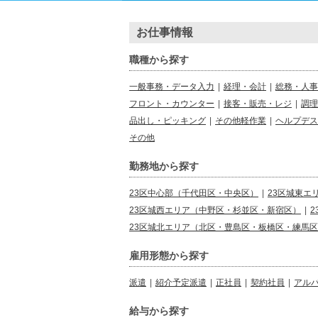
お仕事情報
職種から探す
一般事務・データ入力
|
経理・会計
|
総務・人事
フロント・カウンター
|
接客・販売・レジ
|
調理
品出し・ピッキング
|
その他軽作業
|
ヘルプデス
その他
勤務地から探す
23区中心部（千代田区・中央区）
|
23区城東エ
23区城西エリア（中野区・杉並区・新宿区）
|
23区城北エリア（北区・豊島区・板橋区・練馬
雇用形態から探す
派遣
|
紹介予定派遣
|
正社員
|
契約社員
|
アル
給与から探す