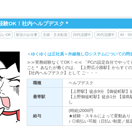
未経験OK！社内ヘルプデスク＊
払いOK
駅近のお仕事
主婦・主夫歓迎
20代活躍中
30代活躍中
40・5
＜ゆくゆくは正社員＞外線無し◎システムについての問
≫≫実務経験なくてOK！≪≪ 「PCの設定自分でやって
ごと＊ あなたが働くのは、 【上野広小路駅】からすぐ
【社内ヘルプデスク】として ご・・・
職種
ヘルプデスク
【上野駅】徒歩9分 【御徒町駅】
最寄駅
【上野御徒町駅】徒歩1分 【湯島
し
(時給)2000円
給与
★経験・スキルによって変動あり
♪ ◎前払い可能（日払い制度／規