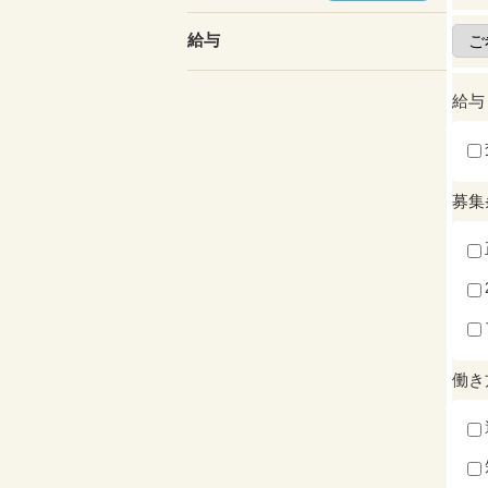
給与
給与
募集
働き