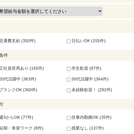
交通費支給 (350件)
日払いOK (155件)
条件
正社員登用あり (165件)
学生歓迎 (87件)
20代活躍中 (363件)
30代活躍中 (364件)
ブランクOK (360件)
未経験歓迎！ (292件)
方
週3からOK (77件)
扶養内勤務OK (35件)
短期・単発ワーク (8件)
残業なし (137件)