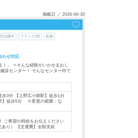
掲載日 ／ 2026-06-30
0代活躍中
ブランクOK
長期
合わせ対応
る！」 ⇒そんな経験がいかせるおし
の健診センター！ そんなセンター内で
徒歩3分 【上野広小路駅】徒歩1分
駅】徒歩5分 ※変更の範囲：な
！ ご希望の時給をお伝えください
定あり） 【交通費】全額支給