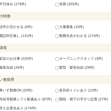
平日休み (179件)
長期 (355件)
の特徴
語学が活かせる (6件)
大量募集 (10件)
電話対応無し (131件)
勤務先名がわかる (174件)
環境
駅近のお仕事 (225件)
オープニングスタッフ (3件)
服装自由 (26件)
髪型・髪色自由 (28件)
い者採用
車いす勤務OK (20件)
多目的トイレあり (12件)
時短等勤務シフト配慮あり (87件)
階段・廊下の手すり設置 (27件)
求人企業名あり (174件)