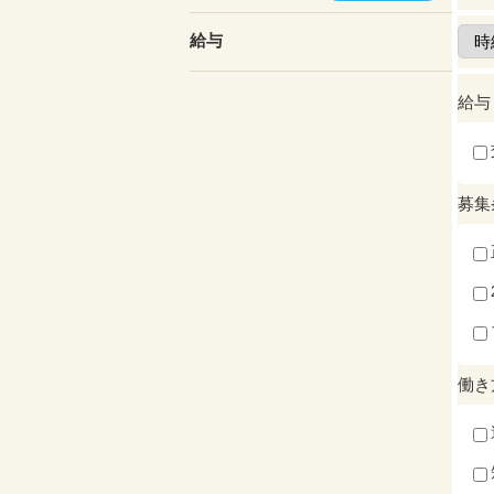
給与
給与
募集
働き