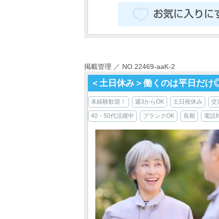
掲載管理 ／ NO.22469-aaK-2
＜土日休み＞働くのは平日だけ◎
未経験歓迎！
週3からOK
土日祝休み
交
40・50代活躍中
ブランクOK
長期
電話