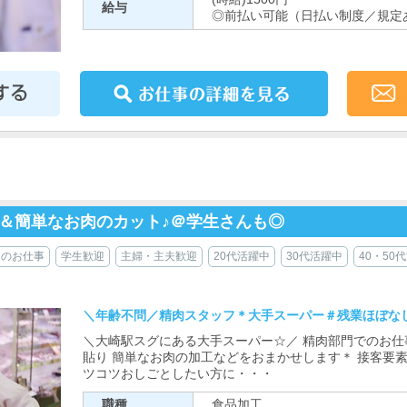
給与
◎前払い可能（日払い制度／規定
＆簡単なお肉のカット♪＠学生さんも◎
近のお仕事
学生歓迎
主婦・主夫歓迎
20代活躍中
30代活躍中
40・50
＼年齢不問／精肉スタッフ＊大手スーパー＃残業ほぼな
＼大崎駅スグにある大手スーパー☆／ 精肉部門でのお仕
貼り 簡単なお肉の加工などをおまかせします＊ 接客要
ツコツおしごとしたい方に・・・
職種
食品加工