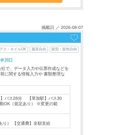
掲載日 ／ 2026-08-07
アス・ネイルOK
服装自由
髪型・髪色自由
フ＠川口
会社で、データ入力や伝票作成などを
出荷に関する情報入力や 書類整理な
】バス28分 【草加駅】バス30
OK（規定あり） ※変更の範
あり） 【交通費】全額支給