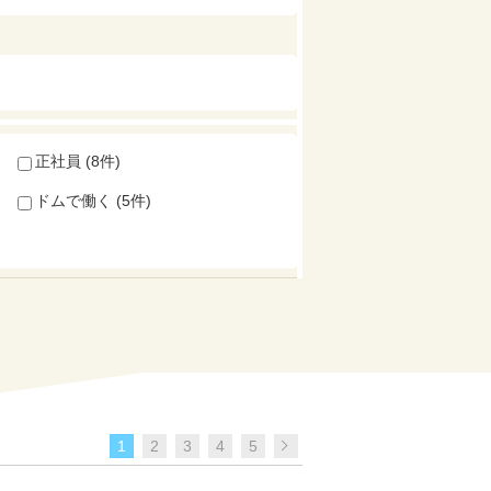
正社員 (8件)
ドムで働く (5件)
1
2
3
4
5