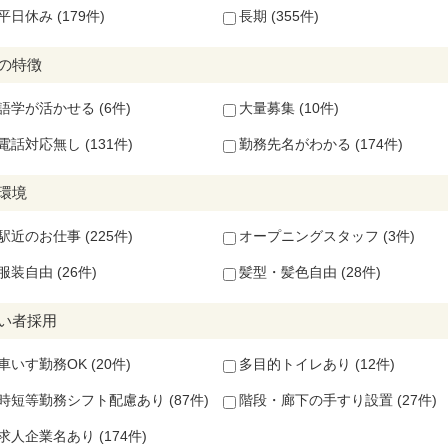
平日休み (179件)
長期 (355件)
の特徴
語学が活かせる (6件)
大量募集 (10件)
電話対応無し (131件)
勤務先名がわかる (174件)
環境
駅近のお仕事 (225件)
オープニングスタッフ (3件)
服装自由 (26件)
髪型・髪色自由 (28件)
い者採用
車いす勤務OK (20件)
多目的トイレあり (12件)
時短等勤務シフト配慮あり (87件)
階段・廊下の手すり設置 (27件)
求人企業名あり (174件)