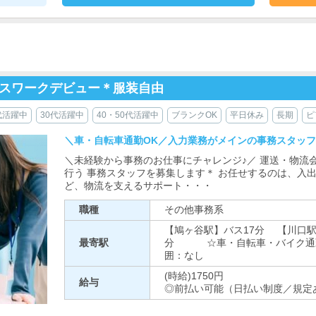
ィスワークデビュー＊服装自由
代活躍中
30代活躍中
40・50代活躍中
ブランクOK
平日休み
長期
ピ
＼車・自転車通勤OK／入力業務がメインの事務スタッ
＼未経験から事務のお仕事にチャレンジ♪／ 運送・物流
行う 事務スタッフを募集します＊ お任せするのは、入
ど、物流を支えるサポート・・・
職種
その他事務系
【鳩ヶ谷駅】バス17分 【川口駅
最寄駅
分 ☆車・自転車・バイク通勤
囲：なし
(時給)1750円
給与
◎前払い可能（日払い制度／規定