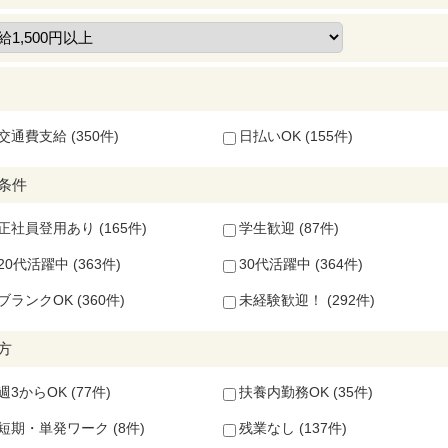
交通費支給 (350件)
日払いOK (155件)
条件
正社員登用あり (165件)
学生歓迎 (87件)
20代活躍中 (363件)
30代活躍中 (364件)
ブランクOK (360件)
未経験歓迎！ (292件)
方
週3からOK (77件)
扶養内勤務OK (35件)
短期・単発ワーク (8件)
残業なし (137件)