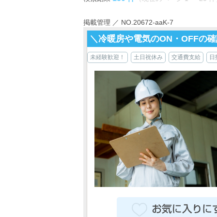
掲載管理 ／ NO.20672-aaK-7
＼冷暖房や電気のON・OFFの
未経験歓迎！
土日祝休み
交通費支給
日