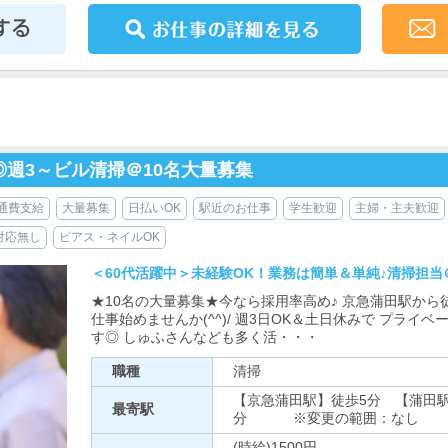
週3～ビル清掃＠10名大量募集
通費支給
大量募集
日払いOK
駅近のお仕事
学生歓迎
主婦・主夫歓迎
対応無し
ピアス・ネイルOK
＜60代活躍中＞未経験OK！業務は簡単＆単純♪清掃担当
★10名の大量募集★今なら採用率高め♪ 京急蒲田駅から
仕事始めませんか(^^)/ 週3日OK＆土日休みで プラ
す◎ しゅふさんなども多く活・・・
職種
清掃
【京急蒲田駅】徒歩5分 【蒲田駅
最寄駅
分 ※変更の範囲：なし
(時給)1500円