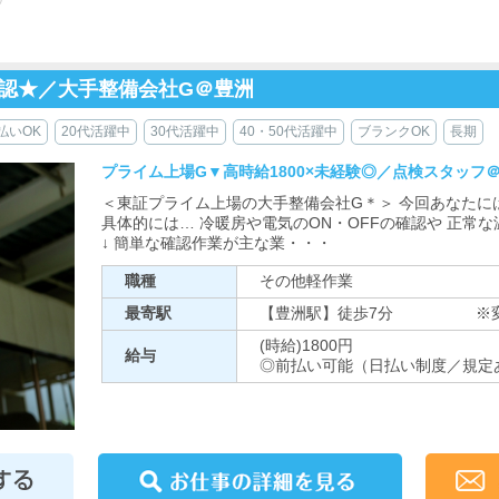
確認★／大手整備会社G＠豊洲
払いOK
20代活躍中
30代活躍中
40・50代活躍中
ブランクOK
長期
プライム上場G▼高時給1800×未経験◎／点検スタッフ
＜東証プライム上場の大手整備会社G＊＞ 今回あなたに
具体的には… 冷暖房や電気のON・OFFの確認や 正常
↓ 簡単な確認作業が主な業・・・
職種
その他軽作業
最寄駅
【豊洲駅】徒歩7分 ※変
(時給)1800円
給与
◎前払い可能（日払い制度／規定