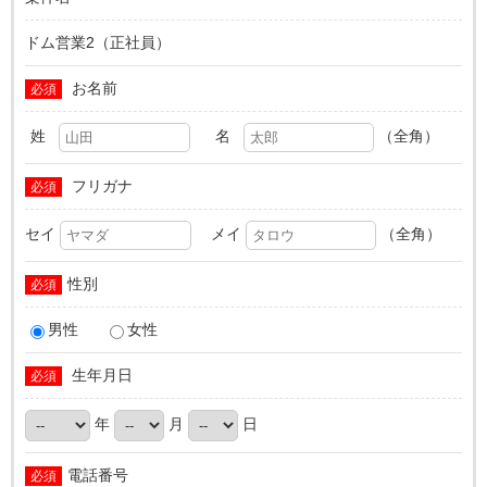
ドム営業2（正社員）
お名前
必須
姓
名
（全角）
フリガナ
必須
セイ
メイ
（全角）
性別
必須
男性
女性
生年月日
必須
年
月
日
電話番号
必須