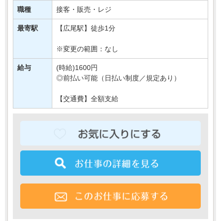
あなたには、
職種
接客・販売・レジ
対面での販売や品出しなどの業務をご担当いただきます＊
最寄駅
【広尾駅】徒歩1分
もちろん研修もばっちりなので、・・・
※変更の範囲：なし
給与
(時給)1600円
◎前払い可能（日払い制度／規定あり）
【交通費】全額支給