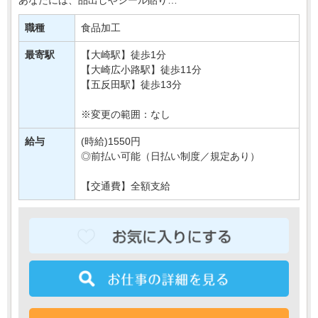
簡単なお肉の加工などをおまかせします＊
職種
食品加工
接客要素もほとんどないので、
モクモク・コツコツおしごとしたい方に・・・
最寄駅
【大崎駅】徒歩1分
【大崎広小路駅】徒歩11分
【五反田駅】徒歩13分
※変更の範囲：なし
給与
(時給)1550円
◎前払い可能（日払い制度／規定あり）
【交通費】全額支給