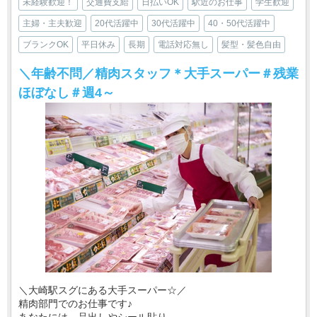
未経験歓迎！
交通費支給
日払いOK
駅近のお仕事
学生歓迎
主婦・主夫歓迎
20代活躍中
30代活躍中
40・50代活躍中
ブランクOK
平日休み
長期
電話対応無し
髪型・髪色自由
＼年齢不問／精肉スタッフ＊大手スーパー＃残業
ほぼなし＃週4～
＼大崎駅スグにある大手スーパー☆／
精肉部門でのお仕事です♪
あなたには、品出しやシール貼り