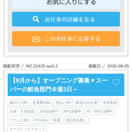
掲載管理 ／ NO.22425-aaS-2
掲載日 ／ 2026-08-05
【9月から】オープニング募集▼スー
パーの鮮魚部門＠週3日～
週3からOK
交通費支給
日払いOK
駅近のお仕事
学生歓迎
主婦・主夫歓迎
20代活躍中
30代活躍中
40・50代活躍中
ブランクOK
平日休み
長期
電話対応無し
オープニングスタッフ