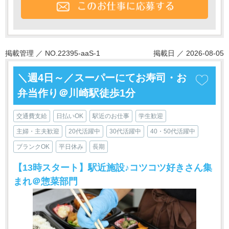
掲載管理 ／ NO.22395-aaS-1
掲載日 ／ 2026-08-05
＼週4日～／スーパーにてお寿司・お
弁当作り＠川崎駅徒歩1分
交通費支給
日払いOK
駅近のお仕事
学生歓迎
主婦・主夫歓迎
20代活躍中
30代活躍中
40・50代活躍中
ブランクOK
平日休み
長期
【13時スタート】駅近施設♪コツコツ好きさん集
まれ＠惣菜部門