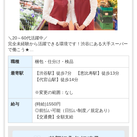
＼20～60代活躍中／
完全未経験から活躍できる環境です！渋谷にある大手スーパー
で働こう★
今回配属となるのは、野菜や果物などの農産物を扱う部署＊
職種
梱包・仕分け・検品
あなたには、野菜・フルーツのカット、品出しなどの簡単
な・・・
最寄駅
【渋谷駅】徒歩7分 【恵比寿駅】徒歩13分
【代官山駅】徒歩14分
※変更の範囲：なし
給与
(時給)1550円
◎前払い可能（日払い制度／規定あり）
【交通費】全額支給