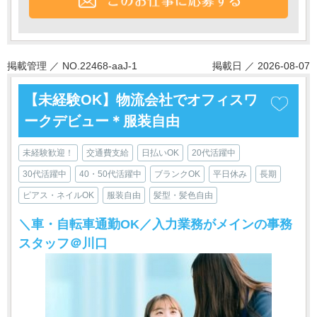
掲載管理 ／ NO.22468-aaJ-1
掲載日 ／ 2026-08-07
【未経験OK】物流会社でオフィスワ
ークデビュー＊服装自由
未経験歓迎！
交通費支給
日払いOK
20代活躍中
30代活躍中
40・50代活躍中
ブランクOK
平日休み
長期
ピアス・ネイルOK
服装自由
髪型・髪色自由
＼車・自転車通勤OK／入力業務がメインの事務
スタッフ＠川口