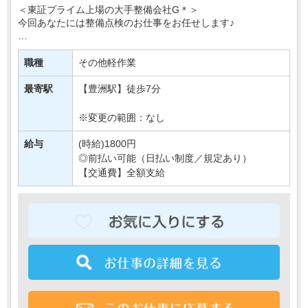
＜東証プライム上場の大手整備会社G＊＞
今回あなたには整備点検のお仕事をお任せします♪
具体的には…
冷暖房や電気のON・OFFの確認や
職種
その他軽作業
正常な温度設定になっているかの確認など＊
↓
最寄駅
【豊洲駅】徒歩7分
簡単な確認作業が主な業・・・
※変更の範囲：なし
給与
(時給)1800円
◎前払い可能（日払い制度／規定あり）
【交通費】全額支給