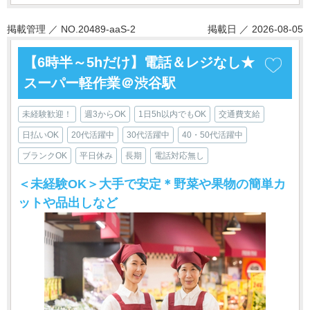
掲載管理 ／ NO.20489-aaS-2
掲載日 ／ 2026-08-05
【6時半～5hだけ】電話＆レジなし★
スーパー軽作業＠渋谷駅
未経験歓迎！
週3からOK
1日5h以内でもOK
交通費支給
日払いOK
20代活躍中
30代活躍中
40・50代活躍中
ブランクOK
平日休み
長期
電話対応無し
＜未経験OK＞大手で安定＊野菜や果物の簡単カ
ットや品出しなど