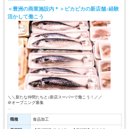
＜豊洲の商業施設内＊＞ピカピカの新店舗♪経験
活かして働こう
＼＼新たな仲間たちと♪新店スーパーで働こう！／／
＠オープニング募集
東京・神奈川を中心にお店を展開♪
このたび有名スーパーマーケットの新店が
職種
食品加工
【豊洲駅】にニューオープン！！！