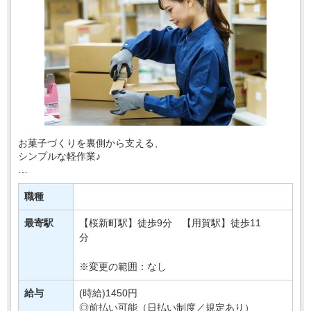
お菓子づくりを裏側から支える、
シンプルな軽作業♪
百貨店などで販売されている豆菓子の物流センターで、
袋詰めや梱包などをおまかせします！
職種
＼おすすめPOINT／
最寄駅
【桜新町駅】徒歩9分 【用賀駅】徒歩11
☆モクモク作業が好きな方
分
☆週3日から無・・・
※変更の範囲：なし
給与
(時給)1450円
◎前払い可能（日払い制度／規定あり）