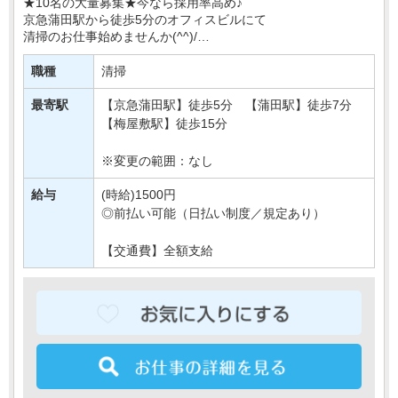
★10名の大量募集★今なら採用率高め♪
京急蒲田駅から徒歩5分のオフィスビルにて
清掃のお仕事始めませんか(^^)/
週3日OK＆土日休みで
職種
清掃
プライベートも大切に、無理なく働ける環境です◎
しゅふさんなども多く活・・・
最寄駅
【京急蒲田駅】徒歩5分 【蒲田駅】徒歩7分
【梅屋敷駅】徒歩15分
※変更の範囲：なし
給与
(時給)1500円
◎前払い可能（日払い制度／規定あり）
【交通費】全額支給