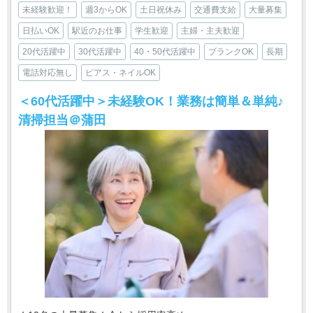
未経験歓迎！
週3からOK
土日祝休み
交通費支給
大量募集
日払いOK
駅近のお仕事
学生歓迎
主婦・主夫歓迎
20代活躍中
30代活躍中
40・50代活躍中
ブランクOK
長期
電話対応無し
ピアス・ネイルOK
＜60代活躍中＞未経験OK！業務は簡単＆単純♪
清掃担当＠蒲田