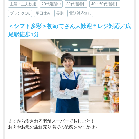
主婦・主夫歓迎
20代活躍中
30代活躍中
40・50代活躍中
ブランクOK
平日休み
長期
電話対応無し
＜シフト多彩＞初めてさん大歓迎＊レジ対応／広
尾駅徒歩1分
古くから愛される老舗スーパーでおしごと！
お肉やお魚の生鮮売り場での業務をおまかせ♪
・‥…━━━━━━☆