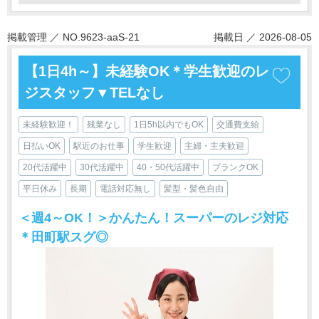
掲載管理 ／ NO.9623-aaS-21
掲載日 ／ 2026-08-05
【1日4h～】未経験OK＊学生歓迎のレ
ジスタッフ▼TELなし
未経験歓迎！
残業なし
1日5h以内でもOK
交通費支給
日払いOK
駅近のお仕事
学生歓迎
主婦・主夫歓迎
20代活躍中
30代活躍中
40・50代活躍中
ブランクOK
平日休み
長期
電話対応無し
髪型・髪色自由
＜週4～OK！＞かんたん！スーパーのレジ対応
＊田町駅スグ◎