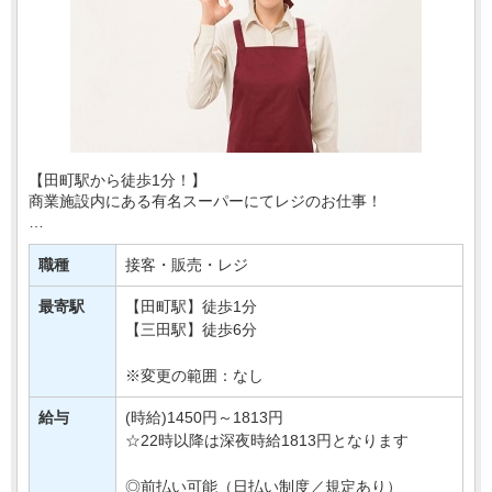
【田町駅から徒歩1分！】
商業施設内にある有名スーパーにてレジのお仕事！
あなたには、レジでの商品の清算や、
買い物かごの片付けなどをおまかせ♪
職種
接客・販売・レジ
とってもシンプルなお仕事なので
最寄駅
【田町駅】徒歩1分
はじめてさんでも安心・・・
【三田駅】徒歩6分
※変更の範囲：なし
給与
(時給)1450円～1813円
☆22時以降は深夜時給1813円となります
◎前払い可能（日払い制度／規定あり）