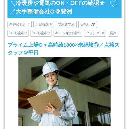
＼冷暖房や電気のON・OFFの確認★
／大手整備会社G＠豊洲
未経験歓迎！
土日祝休み
交通費支給
日払いOK
20代活躍中
30代活躍中
40・50代活躍中
ブランクOK
長期
プライム上場G▼高時給1800×未経験◎／点検ス
タッフ＠平日