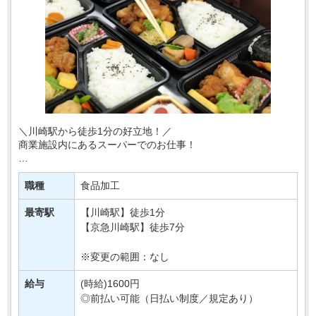
＼川崎駅から徒歩1分の好立地！／
商業施設内にあるスーパーでのお仕事！
あなたには、
スーパーの惣菜部門でご活躍いただきます！
職種
食品加工
お惣菜の調理やパック詰めなど♪
最寄駅
【川崎駅】徒歩1分
「コツコツ作業が得意！」⇒そんな方へお・・・
【京急川崎駅】徒歩7分
※変更の範囲：なし
給与
(時給)1600円
◎前払い可能（日払い制度／規定あり）