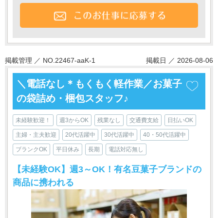
掲載管理 ／ NO.22467-aaK-1
掲載日 ／ 2026-08-06
＼電話なし＊もくもく軽作業／お菓子
の袋詰め・梱包スタッフ♪
未経験歓迎！
週3からOK
残業なし
交通費支給
日払いOK
主婦・主夫歓迎
20代活躍中
30代活躍中
40・50代活躍中
ブランクOK
平日休み
長期
電話対応無し
【未経験OK】週3～OK！有名豆菓子ブランドの
商品に携われる