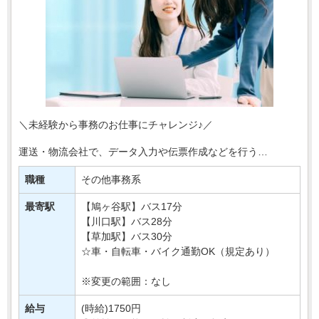
＼未経験から事務のお仕事にチャレンジ♪／
運送・物流会社で、データ入力や伝票作成などを行う
事務スタッフを募集します＊
職種
その他事務系
お任せするのは、入出荷に関する情報入力や
書類整理など、物流を支えるサポート・・・
最寄駅
【鳩ヶ谷駅】バス17分
【川口駅】バス28分
【草加駅】バス30分
☆車・自転車・バイク通勤OK（規定あり）
※変更の範囲：なし
給与
(時給)1750円