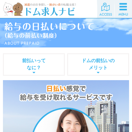
前払いって
ドムの前払いの
なに？
メリット