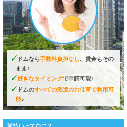
ドムなら
手数料負担なし
、賃金もその
まま♪
好きなタイミング
で申請可能♪
ドムの
すべての派遣のお仕事で利用可
能
♪
前払いってなに？