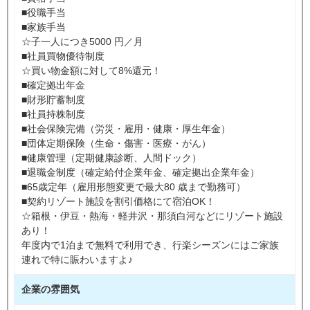
■役職手当
■家族手当
☆子一人につき5000 円／月
■社員買物優待制度
☆買い物金額に対して8%還元！
■確定拠出年金
■財形貯蓄制度
■社員持株制度
■社会保険完備（労災・雇用・健康・厚生年金）
■団体定期保険（生命・傷害・医療・がん）
■健康管理（定期健康診断、人間ドック）
■退職金制度（確定給付企業年金、確定拠出企業年金）
■65歳定年（雇用形態変更で最大80 歳まで勤務可）
■契約リゾート施設を割引価格にて宿泊OK！
☆箱根・伊豆・熱海・軽井沢・那須白河などにリゾート施設
あり！
年度内で1泊まで無料で利用でき、行楽シーズンにはご家族
連れで特に賑わいますよ♪
企業の雰囲気