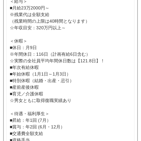
＜給与＞
■月給23万2000円～
※残業代は全額支給
（残業時間の上限は40時間となります）
☆年収目安：320万円以上～
＜休暇＞
■休日：月9日
※年間休日：116日（計画有給6日含む）
☆実際の全社員平均年間休日数は【121.8日】！
■年次有給休暇
■年始休暇（1月1日～1月3日）
■特別休暇（結婚・出産・忌引）
■産前産後休暇
■育児／介護休暇
☆男女ともに取得復職実績あり
＜待遇・福利厚生＞
■昇給：年1回 (7月）
■賞与：年2回 (6月・12月）
■交通費全額支給
■資格手当