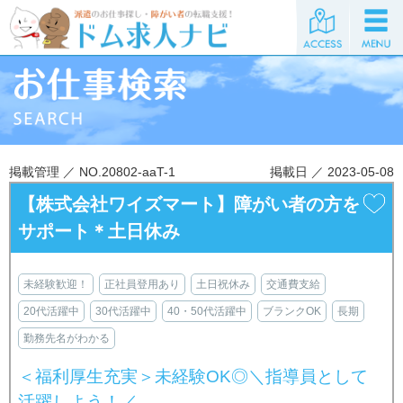
掲載管理 ／ NO.20802-aaT-1
掲載日 ／ 2023-05-08
【株式会社ワイズマート】障がい者の方を
サポート＊土日休み
未経験歓迎！
正社員登用あり
土日祝休み
交通費支給
20代活躍中
30代活躍中
40・50代活躍中
ブランクOK
長期
勤務先名がわかる
＜福利厚生充実＞未経験OK◎＼指導員として
活躍しよう！／