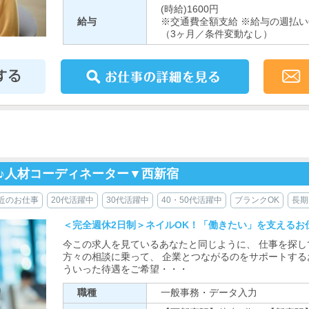
(時給)1600円
給与
※交通費全額支給 ※給与の週払い
（3ヶ月／条件変動なし）
♪人材コーディネーター▼西新宿
近のお仕事
20代活躍中
30代活躍中
40・50代活躍中
ブランクOK
長期
＜完全週休2日制＞ネイルOK！「働きたい」を支えるお仕
今この求人を見ているあなたと同じように、 仕事を探し
方々の相談に乗って、 企業とつながるのをサポートするお
ういった待遇をご希望・・・
職種
一般事務・データ入力