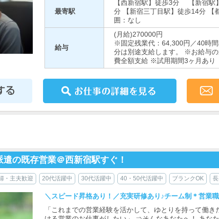
【西新宿駅】徒歩3分 【新宿駅】
最寄駅
分 【新宿三丁目駅】徒歩14分 【
囲：なし
(月給)270000円
※固定残業代：64,300円／4
給与
分は別途支給します。 ※お給与の
費全額支給 ※試用期間3ヶ月あり
派遣の既存営業＠西新宿駅すぐ！
婦・主夫歓迎
20代活躍中
30代活躍中
40・50代活躍中
ブランクOK
長
＼スピード昇格あり！／充実研修あり♪チーム制＊営業
「これまでの営業経験を活かして、ゆとりを持って働き
ける営業のお仕事がしたい」 ⇒そんなあなたへ！ あな