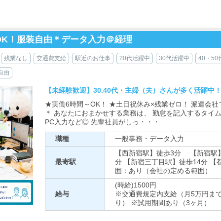
OK！服装自由＊データ入力＠経理
残業なし
交通費支給
駅近のお仕事
20代活躍中
30代活躍中
40・5
自由
【未経験歓迎】30.40代・主婦（夫）さんが多く活躍中！
★実働6時間～OK！ ★土日祝休み×残業ゼロ！ 派遣会
＊ あなたにおまかせする業務は、 勤怠を記入するタイ
PC入力など◎ 先輩社員がしっ・・・
職種
一般事務・データ入力
【西新宿駅】徒歩3分 【新宿駅】
最寄駅
分 【新宿三丁目駅】徒歩14分 【
囲：あり（会社の定める範囲）
(時給)1500円
給与
※交通費規定内支給（月5万円まで
り） ※試用期間あり（3ヶ月）