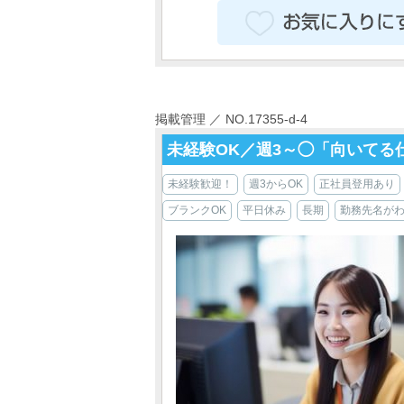
掲載管理 ／ NO.17355-d-4
未経験OK／週3～◯「向いてる
未経験歓迎！
週3からOK
正社員登用あり
ブランクOK
平日休み
長期
勤務先名が