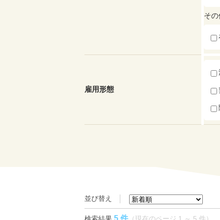
その
雇用形態
並び替え
5 件
検索結果
（現在のページ 1 ～ 5 件）