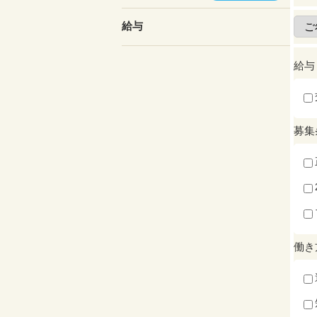
給与
給与
募集
働き