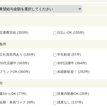
交通費支給 (350件)
日払いOK (155件)
条件
正社員登用あり (165件)
学生歓迎 (87件)
20代活躍中 (363件)
30代活躍中 (364件)
ブランクOK (360件)
未経験歓迎！ (292件)
方
週3からOK (77件)
扶養内勤務OK (35件)
短期・単発ワーク (8件)
残業なし (137件)