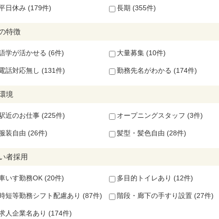
平日休み (179件)
長期 (355件)
の特徴
語学が活かせる (6件)
大量募集 (10件)
電話対応無し (131件)
勤務先名がわかる (174件)
環境
駅近のお仕事 (225件)
オープニングスタッフ (3件)
服装自由 (26件)
髪型・髪色自由 (28件)
い者採用
車いす勤務OK (20件)
多目的トイレあり (12件)
時短等勤務シフト配慮あり (87件)
階段・廊下の手すり設置 (27件)
求人企業名あり (174件)