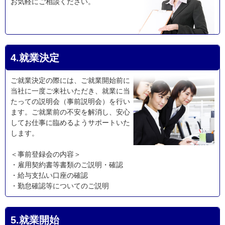
お気軽にご相談ください。
4.就業決定
ご就業決定の際には、ご就業開始前に
当社に一度ご来社いただき、就業に当
たっての説明会（事前説明会）を行い
ます。ご就業前の不安を解消し、安心
してお仕事に臨めるようサポートいた
します。
＜事前登録会の内容＞
・雇用契約書等書類のご説明・確認
・給与支払い口座の確認
・勤怠確認等についてのご説明
5.就業開始