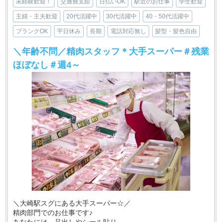
未経験歓迎！
交通費支給
日払いOK
駅近のお仕事
学生歓迎
主婦・主夫歓迎
20代活躍中
30代活躍中
40・50代活躍中
ブランクOK
平日休み
長期
電話対応無し
髪型・髪色自由
＼年齢不問／精肉スタッフ＊大手スーパー＃残業
ほぼなし＃週4～
＼大崎駅スグにある大手スーパー☆／
精肉部門でのお仕事です♪
あなたには、品出しやシール貼り