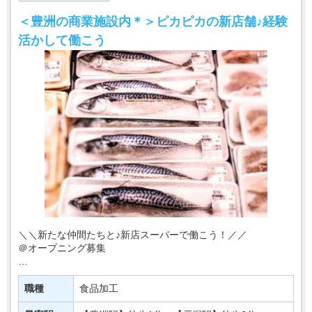
＜豊洲の商業施設内＊＞ピカピカの新店舗♪経験
活かして働こう
＼＼新たな仲間たちと♪新店スーパーで働こう！／／
＠オープニング募集
東京・神奈川を中心にお店を展開♪
このたび有名スーパーマーケットの新店が
職種
食品加工
【豊洲駅】にニューオープン！！！