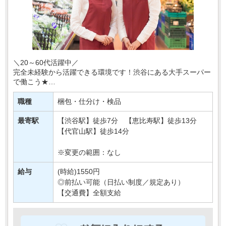
＼20～60代活躍中／
完全未経験から活躍できる環境です！渋谷にある大手スーパー
で働こう★
今回配属となるのは、野菜や果物などの農産物を扱う部署＊
職種
梱包・仕分け・検品
あなたには、野菜・フルーツのカット、品出しなどの簡単
な・・・
最寄駅
【渋谷駅】徒歩7分 【恵比寿駅】徒歩13分
【代官山駅】徒歩14分
※変更の範囲：なし
給与
(時給)1550円
◎前払い可能（日払い制度／規定あり）
【交通費】全額支給