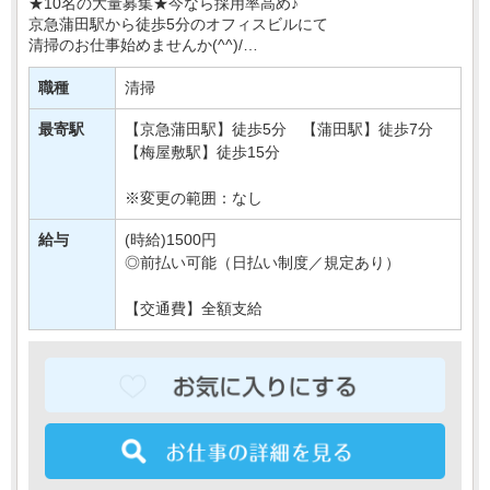
★10名の大量募集★今なら採用率高め♪
京急蒲田駅から徒歩5分のオフィスビルにて
清掃のお仕事始めませんか(^^)/
週3日OK＆土日休みで
職種
清掃
プライベートも大切に、無理なく働ける環境です◎
しゅふさんなども多く活・・・
最寄駅
【京急蒲田駅】徒歩5分 【蒲田駅】徒歩7分
【梅屋敷駅】徒歩15分
※変更の範囲：なし
給与
(時給)1500円
◎前払い可能（日払い制度／規定あり）
【交通費】全額支給