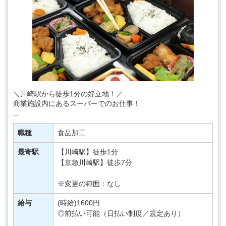
＼川崎駅から徒歩1分の好立地！／
商業施設内にあるスーパーでのお仕事！
あなたには、
スーパーの惣菜部門でご活躍いただきます！
職種
食品加工
お惣菜の調理やパック詰めなど♪
最寄駅
【川崎駅】徒歩1分
「コツコツ作業が得意！」⇒そんな方へお・・・
【京急川崎駅】徒歩7分
※変更の範囲：なし
給与
(時給)1600円
◎前払い可能（日払い制度／規定あり）