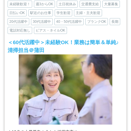
未経験歓迎！
週3からOK
土日祝休み
交通費支給
大量募集
日払いOK
駅近のお仕事
学生歓迎
主婦・主夫歓迎
20代活躍中
30代活躍中
40・50代活躍中
ブランクOK
長期
電話対応無し
ピアス・ネイルOK
＜60代活躍中＞未経験OK！業務は簡単＆単純♪
清掃担当＠蒲田