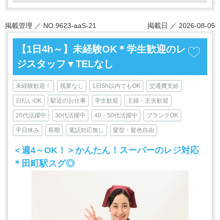
掲載管理 ／ NO.9623-aaS-21
掲載日 ／ 2026-08-05
【1日4h～】未経験OK＊学生歓迎のレ
ジスタッフ▼TELなし
未経験歓迎！
残業なし
1日5h以内でもOK
交通費支給
日払いOK
駅近のお仕事
学生歓迎
主婦・主夫歓迎
20代活躍中
30代活躍中
40・50代活躍中
ブランクOK
平日休み
長期
電話対応無し
髪型・髪色自由
＜週4～OK！＞かんたん！スーパーのレジ対応
＊田町駅スグ◎