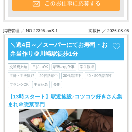
掲載管理 ／ NO.22395-aaS-1
掲載日 ／ 2026-08-05
＼週4日～／スーパーにてお寿司・お
弁当作り＠川崎駅徒歩1分
交通費支給
日払いOK
駅近のお仕事
学生歓迎
主婦・主夫歓迎
20代活躍中
30代活躍中
40・50代活躍中
ブランクOK
平日休み
長期
【13時スタート】駅近施設♪コツコツ好きさん集
まれ＠惣菜部門