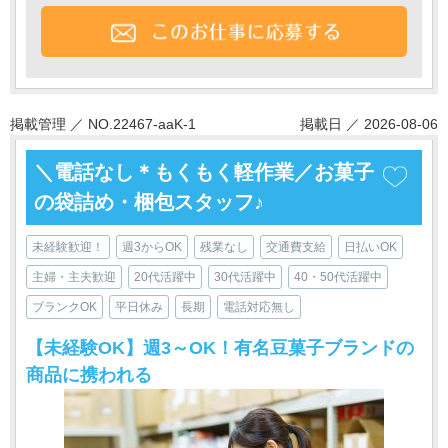
掲載管理 ／ NO.22467-aaK-1
掲載日 ／ 2026-08-06
＼電話なし＊もくもく軽作業／お菓子
の袋詰め・梱包スタッフ♪
未経験歓迎！
週3からOK
残業なし
交通費支給
日払いOK
主婦・主夫歓迎
20代活躍中
30代活躍中
40・50代活躍中
ブランクOK
平日休み
長期
電話対応無し
【未経験OK】週3～OK！有名豆菓子ブランドの
商品に携われる