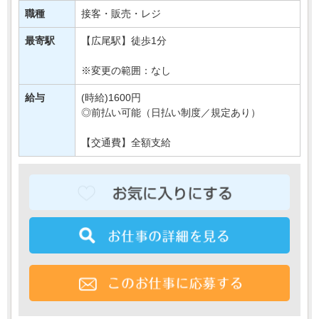
あなたには、
職種
接客・販売・レジ
対面での販売や品出しなどの業務をご担当いただきます＊
最寄駅
【広尾駅】徒歩1分
もちろん研修もばっちりなので、・・・
※変更の範囲：なし
給与
(時給)1600円
◎前払い可能（日払い制度／規定あり）
【交通費】全額支給