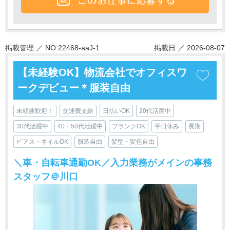
掲載管理 ／ NO.22468-aaJ-1
掲載日 ／ 2026-08-07
【未経験OK】物流会社でオフィスワ
ークデビュー＊服装自由
未経験歓迎！
交通費支給
日払いOK
20代活躍中
30代活躍中
40・50代活躍中
ブランクOK
平日休み
長期
ピアス・ネイルOK
服装自由
髪型・髪色自由
＼車・自転車通勤OK／入力業務がメインの事務
スタッフ＠川口