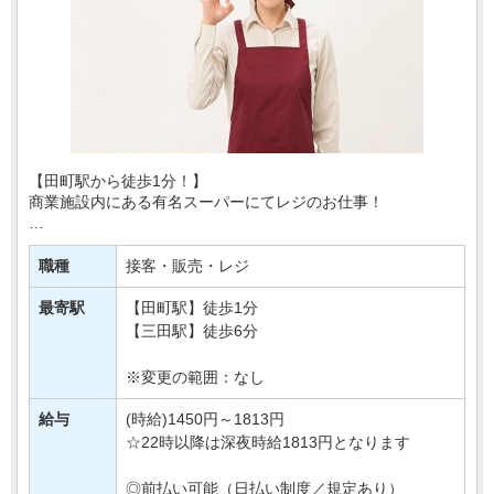
【田町駅から徒歩1分！】
商業施設内にある有名スーパーにてレジのお仕事！
あなたには、レジでの商品の清算や、
買い物かごの片付けなどをおまかせ♪
職種
接客・販売・レジ
とってもシンプルなお仕事なので
最寄駅
【田町駅】徒歩1分
はじめてさんでも安心・・・
【三田駅】徒歩6分
※変更の範囲：なし
給与
(時給)1450円～1813円
☆22時以降は深夜時給1813円となります
◎前払い可能（日払い制度／規定あり）