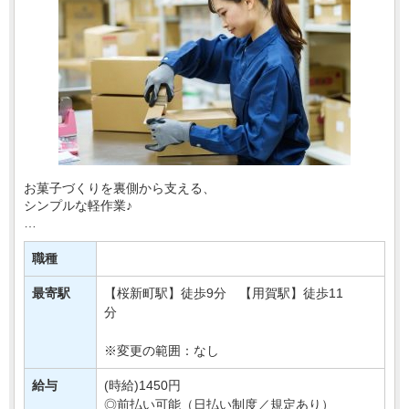
お菓子づくりを裏側から支える、
シンプルな軽作業♪
百貨店などで販売されている豆菓子の物流センターで、
袋詰めや梱包などをおまかせします！
職種
＼おすすめPOINT／
最寄駅
【桜新町駅】徒歩9分 【用賀駅】徒歩11
☆モクモク作業が好きな方
分
☆週3日から無・・・
※変更の範囲：なし
給与
(時給)1450円
◎前払い可能（日払い制度／規定あり）