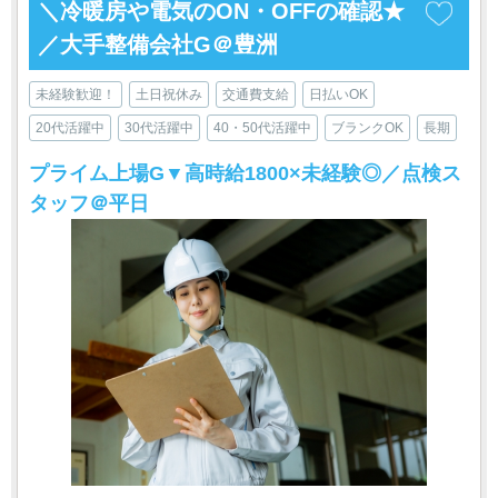
＼冷暖房や電気のON・OFFの確認★
／大手整備会社G＠豊洲
未経験歓迎！
土日祝休み
交通費支給
日払いOK
20代活躍中
30代活躍中
40・50代活躍中
ブランクOK
長期
プライム上場G▼高時給1800×未経験◎／点検ス
タッフ＠平日