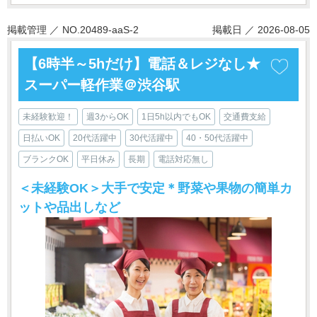
掲載管理 ／ NO.20489-aaS-2
掲載日 ／ 2026-08-05
【6時半～5hだけ】電話＆レジなし★
スーパー軽作業＠渋谷駅
未経験歓迎！
週3からOK
1日5h以内でもOK
交通費支給
日払いOK
20代活躍中
30代活躍中
40・50代活躍中
ブランクOK
平日休み
長期
電話対応無し
＜未経験OK＞大手で安定＊野菜や果物の簡単カ
ットや品出しなど