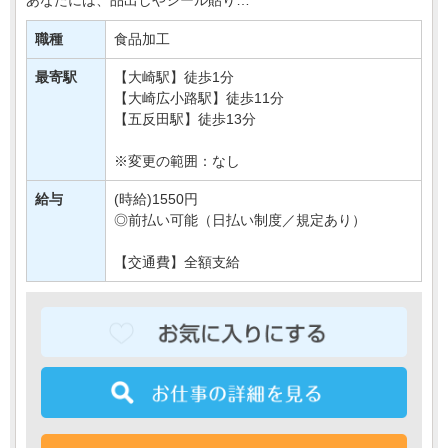
簡単なお肉の加工などをおまかせします＊
職種
食品加工
接客要素もほとんどないので、
モクモク・コツコツおしごとしたい方に・・・
最寄駅
【大崎駅】徒歩1分
【大崎広小路駅】徒歩11分
【五反田駅】徒歩13分
※変更の範囲：なし
給与
(時給)1550円
◎前払い可能（日払い制度／規定あり）
【交通費】全額支給