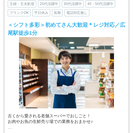
主婦・主夫歓迎
20代活躍中
30代活躍中
40・50代活躍中
ブランクOK
平日休み
長期
電話対応無し
＜シフト多彩＞初めてさん大歓迎＊レジ対応／広
尾駅徒歩1分
古くから愛される老舗スーパーでおしごと！
お肉やお魚の生鮮売り場での業務をおまかせ♪
・‥…━━━━━━☆