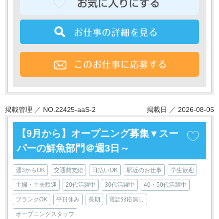
掲載管理 ／ NO.22425-aaS-2
掲載日 ／ 2026-08-05
【9月から】オープニング募集▼スー
パーの鮮魚部門＠週3日～
週3からOK
交通費支給
日払いOK
駅近のお仕事
学生歓迎
主婦・主夫歓迎
20代活躍中
30代活躍中
40・50代活躍中
ブランクOK
平日休み
長期
電話対応無し
オープニングスタッフ