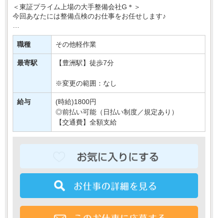
＜東証プライム上場の大手整備会社G＊＞
今回あなたには整備点検のお仕事をお任せします♪
具体的には…
冷暖房や電気のON・OFFの確認や
職種
その他軽作業
正常な温度設定になっているかの確認など＊
↓
最寄駅
【豊洲駅】徒歩7分
簡単な確認作業が主な業・・・
※変更の範囲：なし
給与
(時給)1800円
◎前払い可能（日払い制度／規定あり）
【交通費】全額支給