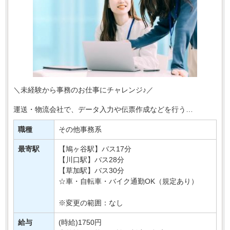
＼未経験から事務のお仕事にチャレンジ♪／
運送・物流会社で、データ入力や伝票作成などを行う
事務スタッフを募集します＊
職種
その他事務系
お任せするのは、入出荷に関する情報入力や
書類整理など、物流を支えるサポート・・・
最寄駅
【鳩ヶ谷駅】バス17分
【川口駅】バス28分
【草加駅】バス30分
☆車・自転車・バイク通勤OK（規定あり）
※変更の範囲：なし
給与
(時給)1750円