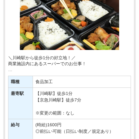
＼川崎駅から徒歩1分の好立地！／
商業施設内にあるスーパーでのお仕事！
あなたには、
スーパーの惣菜部門でご活躍いただきます！
職種
食品加工
お惣菜の調理やパック詰めなど♪
最寄駅
【川崎駅】徒歩1分
「コツコツ作業が得意！」⇒そんな方へお・・・
【京急川崎駅】徒歩7分
※変更の範囲：なし
給与
(時給)1600円
◎前払い可能（日払い制度／規定あり）