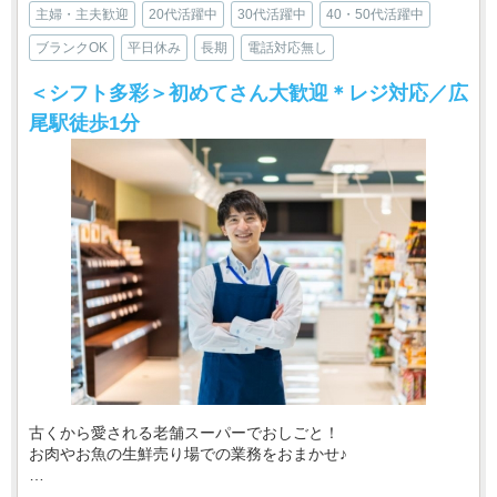
主婦・主夫歓迎
20代活躍中
30代活躍中
40・50代活躍中
ブランクOK
平日休み
長期
電話対応無し
＜シフト多彩＞初めてさん大歓迎＊レジ対応／広
尾駅徒歩1分
古くから愛される老舗スーパーでおしごと！
お肉やお魚の生鮮売り場での業務をおまかせ♪
・‥…━━━━━━☆