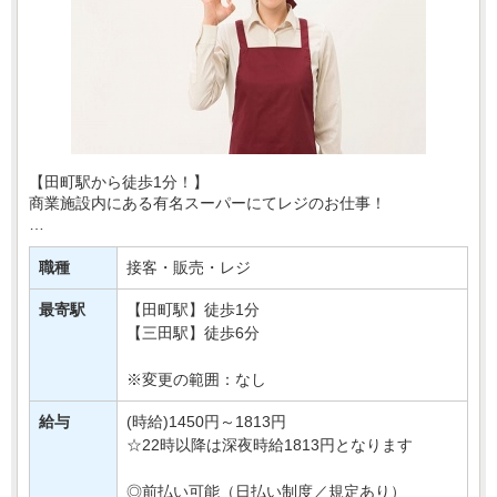
【田町駅から徒歩1分！】
商業施設内にある有名スーパーにてレジのお仕事！
あなたには、レジでの商品の清算や、
買い物かごの片付けなどをおまかせ♪
職種
接客・販売・レジ
とってもシンプルなお仕事なので
最寄駅
【田町駅】徒歩1分
はじめてさんでも安心・・・
【三田駅】徒歩6分
※変更の範囲：なし
給与
(時給)1450円～1813円
☆22時以降は深夜時給1813円となります
◎前払い可能（日払い制度／規定あり）