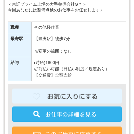
＜東証プライム上場の大手整備会社G＊＞
今回あなたには整備点検のお仕事をお任せします♪
具体的には…
冷暖房や電気のON・OFFの確認や
職種
その他軽作業
正常な温度設定になっているかの確認など＊
↓
最寄駅
【豊洲駅】徒歩7分
簡単な確認作業が主な業・・・
※変更の範囲：なし
給与
(時給)1800円
◎前払い可能（日払い制度／規定あり）
【交通費】全額支給