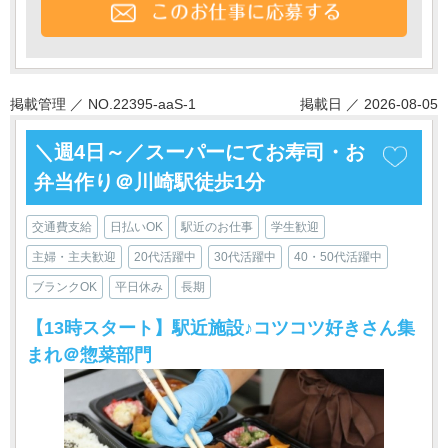
掲載管理 ／ NO.22395-aaS-1
掲載日 ／ 2026-08-05
＼週4日～／スーパーにてお寿司・お
弁当作り＠川崎駅徒歩1分
交通費支給
日払いOK
駅近のお仕事
学生歓迎
主婦・主夫歓迎
20代活躍中
30代活躍中
40・50代活躍中
ブランクOK
平日休み
長期
【13時スタート】駅近施設♪コツコツ好きさん集
まれ＠惣菜部門