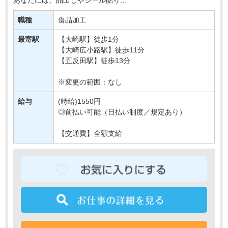
簡単なお肉の加工などをおまかせします＊
職種
食品加工
接客要素もほとんどないので、
モクモク・コツコツおしごとしたい方に・・・
最寄駅
【大崎駅】徒歩1分
【大崎広小路駅】徒歩11分
【五反田駅】徒歩13分
※変更の範囲：なし
給与
(時給)1550円
◎前払い可能（日払い制度／規定あり）
【交通費】全額支給