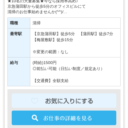
★10名の大量募集★今なら採用率高め♪
京急蒲田駅から徒歩5分のオフィスビルにて
清掃のお仕事始めませんか(^^)/
週3日OK＆土日休みで
職種
清掃
プライベートも大切に、無理なく働ける環境です◎
しゅふさんなども多く活・・・
最寄駅
【京急蒲田駅】徒歩5分 【蒲田駅】徒歩7分
【梅屋敷駅】徒歩15分
※変更の範囲：なし
給与
(時給)1500円
◎前払い可能（日払い制度／規定あり）
【交通費】全額支給