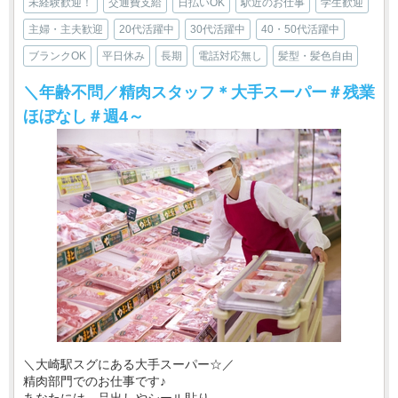
未経験歓迎！
交通費支給
日払いOK
駅近のお仕事
学生歓迎
主婦・主夫歓迎
20代活躍中
30代活躍中
40・50代活躍中
ブランクOK
平日休み
長期
電話対応無し
髪型・髪色自由
＼年齢不問／精肉スタッフ＊大手スーパー＃残業
ほぼなし＃週4～
＼大崎駅スグにある大手スーパー☆／
精肉部門でのお仕事です♪
あなたには、品出しやシール貼り