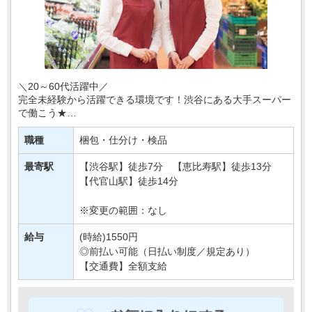
＼20～60代活躍中／
完全未経験から活躍できる環境です！渋谷にある大手スーパー
で働こう★
今回配属となるのは、野菜や果物などの農産物を扱う部署＊
職種
梱包・仕分け・検品
あなたには、野菜・フルーツのカット、品出しなどの簡単
な・・・
最寄駅
【渋谷駅】徒歩7分 【恵比寿駅】徒歩13分
【代官山駅】徒歩14分
※変更の範囲：なし
給与
(時給)1550円
◎前払い可能（日払い制度／規定あり）
【交通費】全額支給