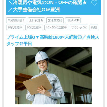
＼冷暖房や電気のON・OFFの確認★
／大手整備会社G＠豊洲
未経験歓迎！
土日祝休み
交通費支給
日払いOK
20代活躍中
30代活躍中
40・50代活躍中
ブランクOK
長期
プライム上場G▼高時給1800×未経験◎／点検ス
タッフ＠平日