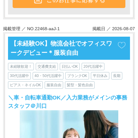
掲載管理 ／ NO.22468-aaJ-1
掲載日 ／ 2026-08-07
【未経験OK】物流会社でオフィスワ
ークデビュー＊服装自由
未経験歓迎！
交通費支給
日払いOK
20代活躍中
30代活躍中
40・50代活躍中
ブランクOK
平日休み
長期
ピアス・ネイルOK
服装自由
髪型・髪色自由
＼車・自転車通勤OK／入力業務がメインの事務
スタッフ＠川口