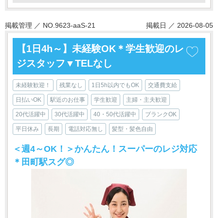
掲載管理 ／ NO.9623-aaS-21
掲載日 ／ 2026-08-05
【1日4h～】未経験OK＊学生歓迎のレ
ジスタッフ▼TELなし
未経験歓迎！
残業なし
1日5h以内でもOK
交通費支給
日払いOK
駅近のお仕事
学生歓迎
主婦・主夫歓迎
20代活躍中
30代活躍中
40・50代活躍中
ブランクOK
平日休み
長期
電話対応無し
髪型・髪色自由
＜週4～OK！＞かんたん！スーパーのレジ対応
＊田町駅スグ◎