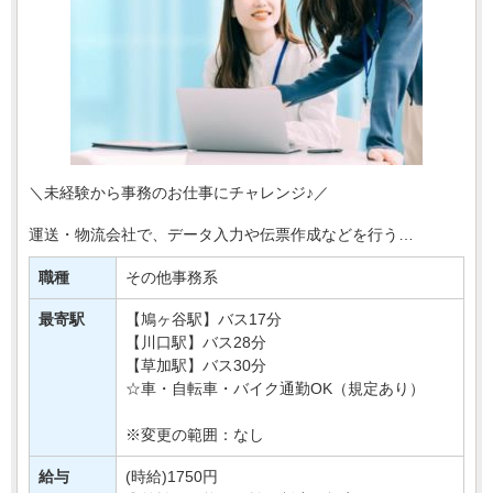
＼未経験から事務のお仕事にチャレンジ♪／
運送・物流会社で、データ入力や伝票作成などを行う
事務スタッフを募集します＊
職種
その他事務系
お任せするのは、入出荷に関する情報入力や
書類整理など、物流を支えるサポート・・・
最寄駅
【鳩ヶ谷駅】バス17分
【川口駅】バス28分
【草加駅】バス30分
☆車・自転車・バイク通勤OK（規定あり）
※変更の範囲：なし
給与
(時給)1750円