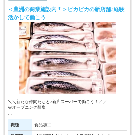
＜豊洲の商業施設内＊＞ピカピカの新店舗♪経験
活かして働こう
＼＼新たな仲間たちと♪新店スーパーで働こう！／／
＠オープニング募集
東京・神奈川を中心にお店を展開♪
このたび有名スーパーマーケットの新店が
職種
食品加工
【豊洲駅】にニューオープン！！！