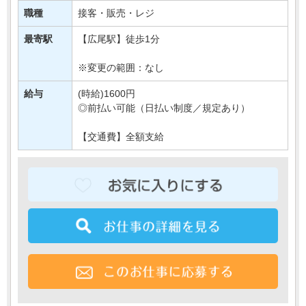
あなたには、
職種
接客・販売・レジ
対面での販売や品出しなどの業務をご担当いただきます＊
最寄駅
【広尾駅】徒歩1分
もちろん研修もばっちりなので、・・・
※変更の範囲：なし
給与
(時給)1600円
◎前払い可能（日払い制度／規定あり）
【交通費】全額支給