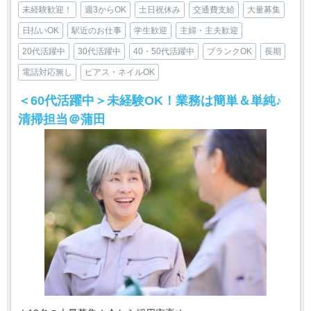
未経験歓迎！
週3からOK
土日祝休み
交通費支給
大量募集
日払いOK
駅近のお仕事
学生歓迎
主婦・主夫歓迎
20代活躍中
30代活躍中
40・50代活躍中
ブランクOK
長期
電話対応無し
ピアス・ネイルOK
＜60代活躍中＞未経験OK！業務は簡単＆単純♪
清掃担当＠蒲田