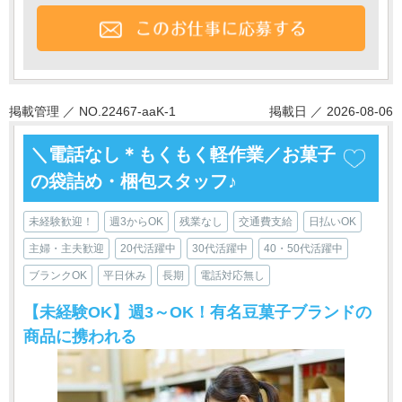
掲載管理 ／ NO.22467-aaK-1
掲載日 ／ 2026-08-06
＼電話なし＊もくもく軽作業／お菓子
の袋詰め・梱包スタッフ♪
未経験歓迎！
週3からOK
残業なし
交通費支給
日払いOK
主婦・主夫歓迎
20代活躍中
30代活躍中
40・50代活躍中
ブランクOK
平日休み
長期
電話対応無し
【未経験OK】週3～OK！有名豆菓子ブランドの
商品に携われる