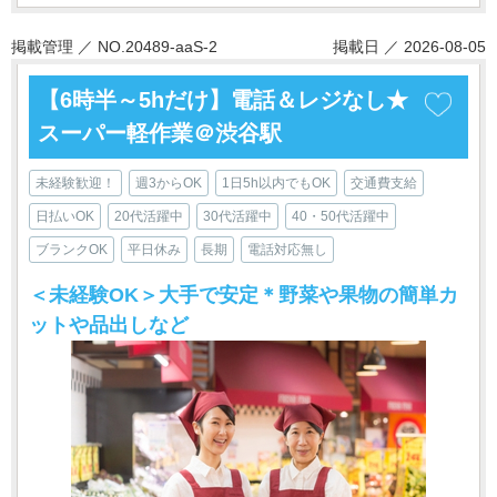
掲載管理 ／ NO.20489-aaS-2
掲載日 ／ 2026-08-05
【6時半～5hだけ】電話＆レジなし★
スーパー軽作業＠渋谷駅
未経験歓迎！
週3からOK
1日5h以内でもOK
交通費支給
日払いOK
20代活躍中
30代活躍中
40・50代活躍中
ブランクOK
平日休み
長期
電話対応無し
＜未経験OK＞大手で安定＊野菜や果物の簡単カ
ットや品出しなど