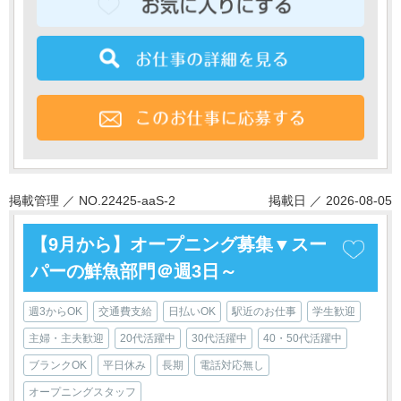
掲載管理 ／ NO.22425-aaS-2
掲載日 ／ 2026-08-05
【9月から】オープニング募集▼スー
パーの鮮魚部門＠週3日～
週3からOK
交通費支給
日払いOK
駅近のお仕事
学生歓迎
主婦・主夫歓迎
20代活躍中
30代活躍中
40・50代活躍中
ブランクOK
平日休み
長期
電話対応無し
オープニングスタッフ