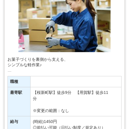
お菓子づくりを裏側から支える、
シンプルな軽作業♪
百貨店などで販売されている豆菓子の物流センターで、
袋詰めや梱包などをおまかせします！
職種
＼おすすめPOINT／
最寄駅
【桜新町駅】徒歩9分 【用賀駅】徒歩11
☆モクモク作業が好きな方
分
☆週3日から無・・・
※変更の範囲：なし
給与
(時給)1450円
◎前払い可能（日払い制度／規定あり）