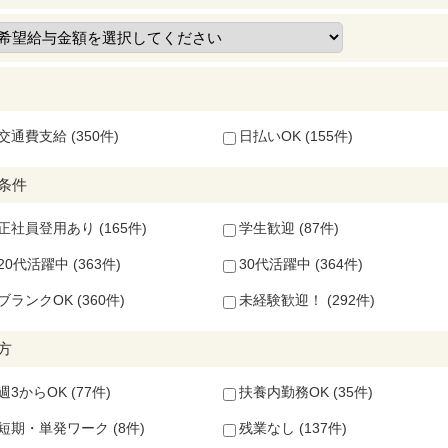
交通費支給 (350件)
日払いOK (155件)
条件
正社員登用あり (165件)
学生歓迎 (87件)
20代活躍中 (363件)
30代活躍中 (364件)
ブランクOK (360件)
未経験歓迎！ (292件)
方
週3からOK (77件)
扶養内勤務OK (35件)
短期・単発ワーク (8件)
残業なし (137件)