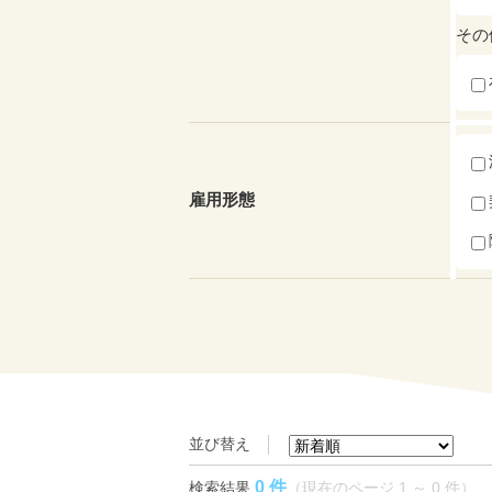
その
雇用形態
並び替え
0 件
検索結果
（現在のページ 1 ～ 0 件）