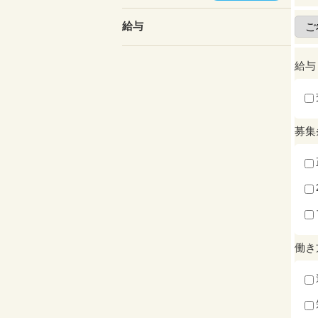
給与
給与
募集
働き