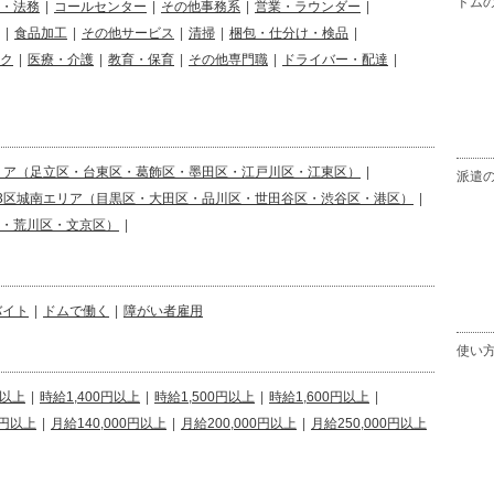
ドム
・法務
|
コールセンター
|
その他事務系
|
営業・ラウンダー
|
|
食品加工
|
その他サービス
|
清掃
|
梱包・仕分け・検品
|
ク
|
医療・介護
|
教育・保育
|
その他専門職
|
ドライバー・配達
|
リア（足立区・台東区・葛飾区・墨田区・江戸川区・江東区）
|
派遣
23区城南エリア（目黒区・大田区・品川区・世田谷区・渋谷区・港区）
|
区・荒川区・文京区）
|
バイト
|
ドムで働く
|
障がい者雇用
使い
円以上
|
時給1,400円以上
|
時給1,500円以上
|
時給1,600円以上
|
0円以上
|
月給140,000円以上
|
月給200,000円以上
|
月給250,000円以上