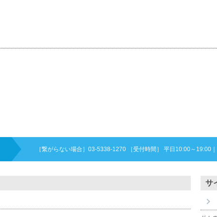
［繋がらない場合］03-5338-1270 ［受付時間］ 平日10:00～19:00
｜
サ