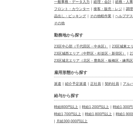
一般事務・データ入力
|
経理・会計
|
総務・人事
フロント・カウンター
|
接客・販売・レジ
|
調理
品出し・ピッキング
|
その他軽作業
|
ヘルプデス
その他
勤務地から探す
23区中心部（千代田区・中央区）
|
23区城東エ
23区城西エリア（中野区・杉並区・新宿区）
|
23区城北エリア（北区・豊島区・板橋区・練馬
雇用形態から探す
派遣
|
紹介予定派遣
|
正社員
|
契約社員
|
アル
給与から探す
時給800円以上
|
時給1,200円以上
|
時給1,300
時給1,700円以上
|
時給1,800円以上
|
時給1,90
|
月給300,000円以上