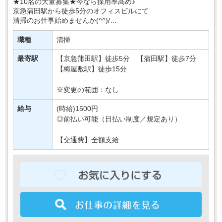
★10名の大量募集★今なら採用率高め♪
京急蒲田駅から徒歩5分のオフィスビルにて
清掃のお仕事始めませんか(^^)/
週3日OK＆土日休みで
職種
清掃
プライベートも大切に、無理なく働ける環境です◎
しゅふさんなども多く活・・・
最寄駅
【京急蒲田駅】徒歩5分 【蒲田駅】徒歩7分
【梅屋敷駅】徒歩15分
※変更の範囲：なし
給与
(時給)1500円
◎前払い可能（日払い制度／規定あり）
【交通費】全額支給