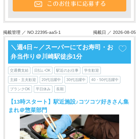
掲載管理 ／ NO.22395-aaS-1
掲載日 ／ 2026-08-05
＼週4日～／スーパーにてお寿司・お
弁当作り＠川崎駅徒歩1分
交通費支給
日払いOK
駅近のお仕事
学生歓迎
主婦・主夫歓迎
20代活躍中
30代活躍中
40・50代活躍中
ブランクOK
平日休み
長期
【13時スタート】駅近施設♪コツコツ好きさん集
まれ＠惣菜部門