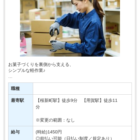
お菓子づくりを裏側から支える、
シンプルな軽作業♪
百貨店などで販売されている豆菓子の物流センターで、
袋詰めや梱包などをおまかせします！
職種
＼おすすめPOINT／
最寄駅
【桜新町駅】徒歩9分 【用賀駅】徒歩11
☆モクモク作業が好きな方
分
☆週3日から無・・・
※変更の範囲：なし
給与
(時給)1450円
◎前払い可能（日払い制度／規定あり）