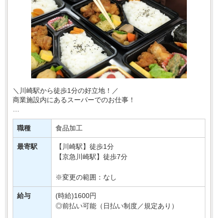
＼川崎駅から徒歩1分の好立地！／
商業施設内にあるスーパーでのお仕事！
あなたには、
スーパーの惣菜部門でご活躍いただきます！
職種
食品加工
お惣菜の調理やパック詰めなど♪
最寄駅
【川崎駅】徒歩1分
「コツコツ作業が得意！」⇒そんな方へお・・・
【京急川崎駅】徒歩7分
※変更の範囲：なし
給与
(時給)1600円
◎前払い可能（日払い制度／規定あり）