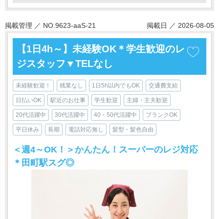
掲載管理 ／ NO.9623-aaS-21
掲載日 ／ 2026-08-05
【1日4h～】未経験OK＊学生歓迎のレ
ジスタッフ▼TELなし
未経験歓迎！
残業なし
1日5h以内でもOK
交通費支給
日払いOK
駅近のお仕事
学生歓迎
主婦・主夫歓迎
20代活躍中
30代活躍中
40・50代活躍中
ブランクOK
平日休み
長期
電話対応無し
髪型・髪色自由
＜週4～OK！＞かんたん！スーパーのレジ対応
＊田町駅スグ◎