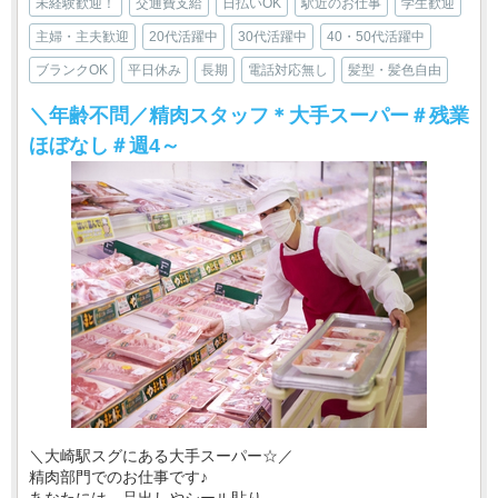
未経験歓迎！
交通費支給
日払いOK
駅近のお仕事
学生歓迎
主婦・主夫歓迎
20代活躍中
30代活躍中
40・50代活躍中
ブランクOK
平日休み
長期
電話対応無し
髪型・髪色自由
＼年齢不問／精肉スタッフ＊大手スーパー＃残業
ほぼなし＃週4～
＼大崎駅スグにある大手スーパー☆／
精肉部門でのお仕事です♪
あなたには、品出しやシール貼り