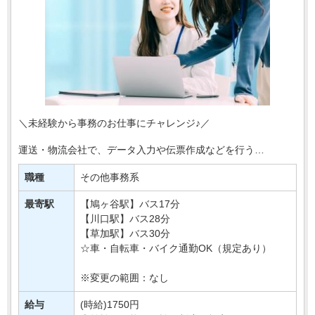
＼未経験から事務のお仕事にチャレンジ♪／
運送・物流会社で、データ入力や伝票作成などを行う
事務スタッフを募集します＊
職種
その他事務系
お任せするのは、入出荷に関する情報入力や
書類整理など、物流を支えるサポート・・・
最寄駅
【鳩ヶ谷駅】バス17分
【川口駅】バス28分
【草加駅】バス30分
☆車・自転車・バイク通勤OK（規定あり）
※変更の範囲：なし
給与
(時給)1750円