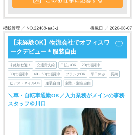
掲載管理 ／ NO.22468-aaJ-1
掲載日 ／ 2026-08-07
【未経験OK】物流会社でオフィスワ
ークデビュー＊服装自由
未経験歓迎！
交通費支給
日払いOK
20代活躍中
30代活躍中
40・50代活躍中
ブランクOK
平日休み
長期
ピアス・ネイルOK
服装自由
髪型・髪色自由
＼車・自転車通勤OK／入力業務がメインの事務
スタッフ＠川口