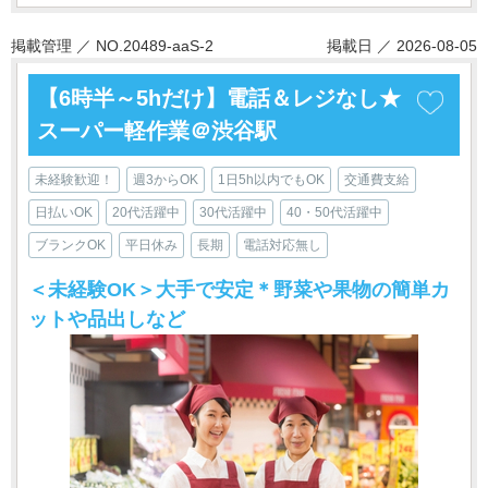
掲載管理 ／ NO.20489-aaS-2
掲載日 ／ 2026-08-05
【6時半～5hだけ】電話＆レジなし★
スーパー軽作業＠渋谷駅
未経験歓迎！
週3からOK
1日5h以内でもOK
交通費支給
日払いOK
20代活躍中
30代活躍中
40・50代活躍中
ブランクOK
平日休み
長期
電話対応無し
＜未経験OK＞大手で安定＊野菜や果物の簡単カ
ットや品出しなど