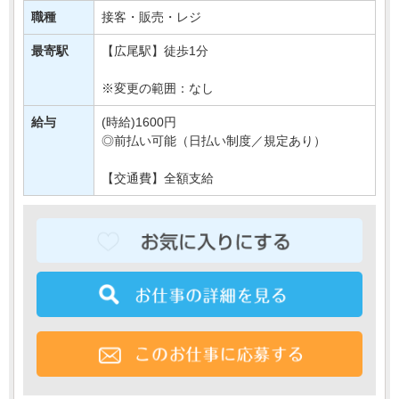
あなたには、
職種
接客・販売・レジ
対面での販売や品出しなどの業務をご担当いただきます＊
最寄駅
【広尾駅】徒歩1分
もちろん研修もばっちりなので、・・・
※変更の範囲：なし
給与
(時給)1600円
◎前払い可能（日払い制度／規定あり）
【交通費】全額支給