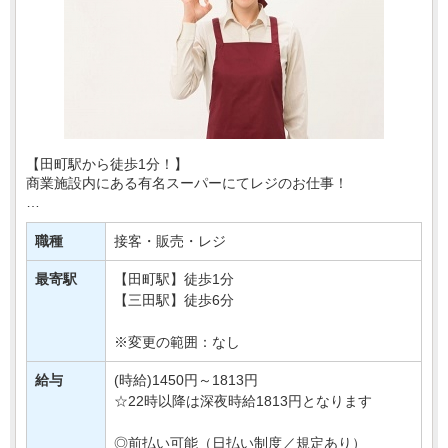
【田町駅から徒歩1分！】
商業施設内にある有名スーパーにてレジのお仕事！
あなたには、レジでの商品の清算や、
買い物かごの片付けなどをおまかせ♪
職種
接客・販売・レジ
とってもシンプルなお仕事なので
最寄駅
【田町駅】徒歩1分
はじめてさんでも安心・・・
【三田駅】徒歩6分
※変更の範囲：なし
給与
(時給)1450円～1813円
☆22時以降は深夜時給1813円となります
◎前払い可能（日払い制度／規定あり）