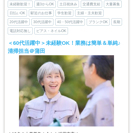
未経験歓迎！
週3からOK
土日祝休み
交通費支給
大量募集
日払いOK
駅近のお仕事
学生歓迎
主婦・主夫歓迎
20代活躍中
30代活躍中
40・50代活躍中
ブランクOK
長期
電話対応無し
ピアス・ネイルOK
＜60代活躍中＞未経験OK！業務は簡単＆単純♪
清掃担当＠蒲田