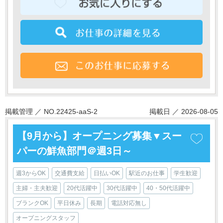
掲載管理 ／ NO.22425-aaS-2
掲載日 ／ 2026-08-05
【9月から】オープニング募集▼スー
パーの鮮魚部門＠週3日～
週3からOK
交通費支給
日払いOK
駅近のお仕事
学生歓迎
主婦・主夫歓迎
20代活躍中
30代活躍中
40・50代活躍中
ブランクOK
平日休み
長期
電話対応無し
オープニングスタッフ