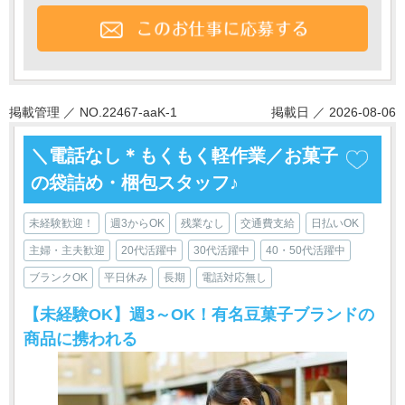
掲載管理 ／ NO.22467-aaK-1
掲載日 ／ 2026-08-06
＼電話なし＊もくもく軽作業／お菓子
の袋詰め・梱包スタッフ♪
未経験歓迎！
週3からOK
残業なし
交通費支給
日払いOK
主婦・主夫歓迎
20代活躍中
30代活躍中
40・50代活躍中
ブランクOK
平日休み
長期
電話対応無し
【未経験OK】週3～OK！有名豆菓子ブランドの
商品に携われる