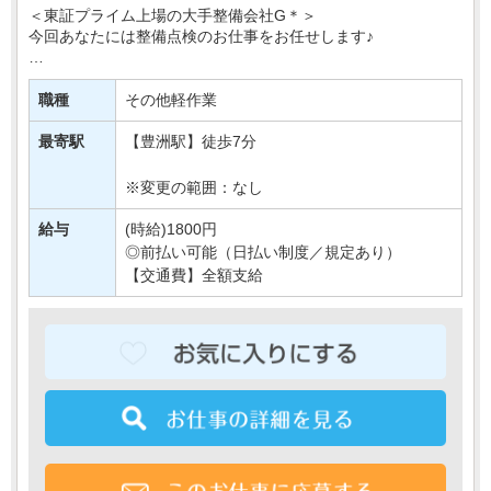
＜東証プライム上場の大手整備会社G＊＞
今回あなたには整備点検のお仕事をお任せします♪
具体的には…
冷暖房や電気のON・OFFの確認や
職種
その他軽作業
正常な温度設定になっているかの確認など＊
↓
最寄駅
【豊洲駅】徒歩7分
簡単な確認作業が主な業・・・
※変更の範囲：なし
給与
(時給)1800円
◎前払い可能（日払い制度／規定あり）
【交通費】全額支給