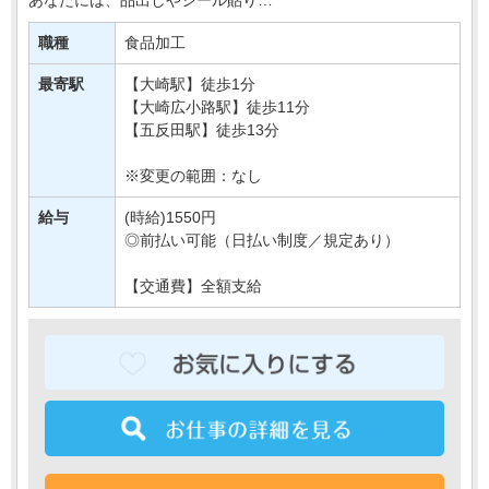
簡単なお肉の加工などをおまかせします＊
職種
食品加工
接客要素もほとんどないので、
モクモク・コツコツおしごとしたい方に・・・
最寄駅
【大崎駅】徒歩1分
【大崎広小路駅】徒歩11分
【五反田駅】徒歩13分
※変更の範囲：なし
給与
(時給)1550円
◎前払い可能（日払い制度／規定あり）
【交通費】全額支給