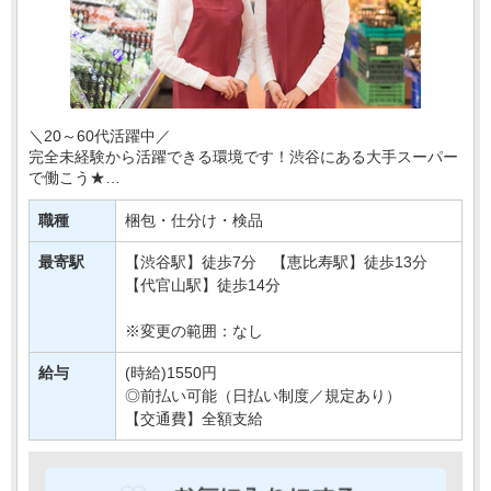
＼20～60代活躍中／
完全未経験から活躍できる環境です！渋谷にある大手スーパー
で働こう★
今回配属となるのは、野菜や果物などの農産物を扱う部署＊
職種
梱包・仕分け・検品
あなたには、野菜・フルーツのカット、品出しなどの簡単
な・・・
最寄駅
【渋谷駅】徒歩7分 【恵比寿駅】徒歩13分
【代官山駅】徒歩14分
※変更の範囲：なし
給与
(時給)1550円
◎前払い可能（日払い制度／規定あり）
【交通費】全額支給