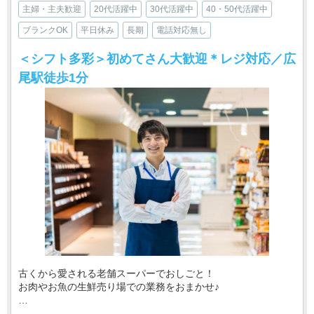
主婦・主夫歓迎
20代活躍中
30代活躍中
40・50代活躍中
ブランクOK
平日休み
長期
電話対応無し
＜シフト多彩＞初めてさん大歓迎＊レジ対応／広
尾駅徒歩1分
古くから愛される老舗スーパーでおしごと！
お肉やお魚の生鮮売り場での業務をおまかせ♪
・‥…━━━━━━☆