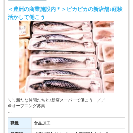
＜豊洲の商業施設内＊＞ピカピカの新店舗♪経験
活かして働こう
＼＼新たな仲間たちと♪新店スーパーで働こう！／／
＠オープニング募集
東京・神奈川を中心にお店を展開♪
このたび有名スーパーマーケットの新店が
職種
食品加工
【豊洲駅】にニューオープン！！！