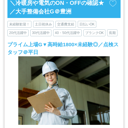
＼冷暖房や電気のON・OFFの確認★
／大手整備会社G＠豊洲
未経験歓迎！
土日祝休み
交通費支給
日払いOK
20代活躍中
30代活躍中
40・50代活躍中
ブランクOK
長期
プライム上場G▼高時給1800×未経験◎／点検ス
タッフ＠平日