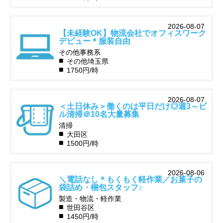
2026-08-07
【未経験OK】物流会社でオフィスワーク
デビュー＊服装自由
その他事務系
その他埼玉県
1750円/時
2026-08-07
＜土日休み＞働くのは平日だけ◎週3～ビ
ル清掃＠10名大量募集
清掃
大田区
1500円/時
2026-08-06
＼電話なし＊もくもく軽作業／お菓子の
袋詰め・梱包スタッフ♪
製造・物流・軽作業
世田谷区
1450円/時