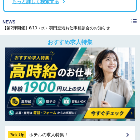
もっと詳しく検索する
≪メディア掲載≫株式会社CAREER FOCUSの運営するメディアで紹介されました！
NEWS
【第2弾開催】6/10（水）羽田空港お仕事相談会のお知らせ
≪メディア掲載≫株式会社ケイアイティーサービスが運営するメディアで弊社が紹介されました
≪メディア掲載≫株式会社CAREER FOCUSの運営するメディアで紹介されました！
【第2弾開催】6/10（水）羽田空港お仕事相談会のお知らせ
おすすめ求人特集
Pick Up
ホテルの求人特集！