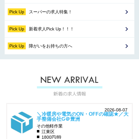
Pick Up
スーパーの求人特集！
Pick Up
新着求人Pick Up！！！
Pick Up
障がいをお持ちの方へ
2026-08-07
＼冷暖房や電気のON・OFFの確認★／大
手整備会社G＠豊洲
その他軽作業
江東区
1800円/時