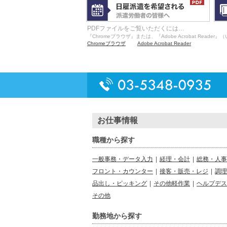
PDFファイルをご覧いただくには…
『Chromeブラウザ』または、『Adobe Acrobat R
Chromeブラウザ
Adobe Acrobat Reader
お仕事情報
職種から探す
一般事務・データ入力
|
経理・会計
|
総務・人事
フロント・カウンター
|
接客・販売・レジ
|
調理
品出し・ピッキング
|
その他軽作業
|
ヘルプデス
その他
勤務地から探す