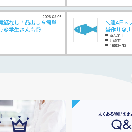
2026-08-05
電話なし！品出し＆簡単
＼週4日～
♪＠学生さんも◎
当作り＠川
食品加工
川崎市
1600円/時