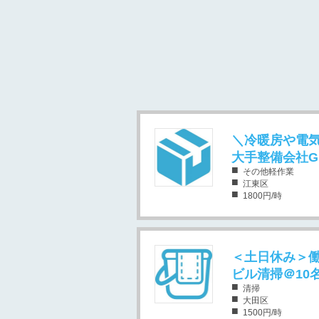
【第2弾開催】6/10（
＼冷暖房や電気
大手整備会社G
その他軽作業
江東区
1800円/時
＜土日休み＞働
ビル清掃＠10
清掃
大田区
1500円/時