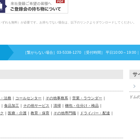
eader』（いずれも無料）が必要です。お持ちでない場合は、以下のリンクよりダウンロードしてください。
［繋がらない場合］03-5338-1270 ［受付時間］ 平日10:00～19:00
｜
サ
ドム
・法務
|
コールセンター
|
その他事務系
|
営業・ラウンダー
|
|
食品加工
|
その他サービス
|
清掃
|
梱包・仕分け・検品
|
ク
|
医療・介護
|
教育・保育
|
その他専門職
|
ドライバー・配達
|