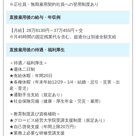
※正社員・無期雇用契約社員への登用制度あり
直接雇用後の給与・年収例
【月給】28万8130円～37万455円＋交
※月45時間の固定残業代を含む。超過分は別途全額支給
直接雇用後の待遇・福利厚生
＜待遇／福利厚生＞
★週休二日制
★有給休暇：年間20日
★各種休暇（年末年始12/29～1/4・結婚・忌引・災害・出
産・育児）
★通勤手当支給（規定あり）
★社会保険完備（健康・厚生年金・労災・雇用）
＜教育制度及び資格補助＞
★グロービス経営大学院受講支援制度（規定あり）
★自己啓発支援（年間上限20万円）
★業務上必要な研修受講支援