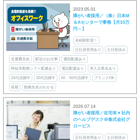
2023.05.01
障がい者採用／（株）日本M
＆Aセンターで事務【月33万
円～】
未経験歓迎！
正社員登用あり
土日祝休み
交通費支給
駅近のお仕事
通院配慮あり
時短等勤務シフト配慮あり
電話配慮あり
求人企業名あり
20代活躍中
30代活躍中
40・50代活躍中
ブランクOK
長期
勤務先名がわかる
2026.07.14
障がい者採用／在宅有▼社内
のヘルプデスク＠株式会社グ
ロービス
正社員登用あり
土日祝休み