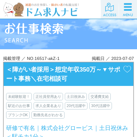
掲載管理 ／ NO.16517-akZ-1
掲載日 ／ 2023-07-07
＜障がい者採用＞想定年収350万～▼サポ
ート事務＼在宅相談可
未経験歓迎！
正社員登用あり
土日祝休み
交通費支給
駅近のお仕事
求人企業名あり
20代活躍中
30代活躍中
ブランクOK
勤務先名がわかる
研修で有名｜株式会社グロービス｜土日祝休み
＜駅チカ1分＞