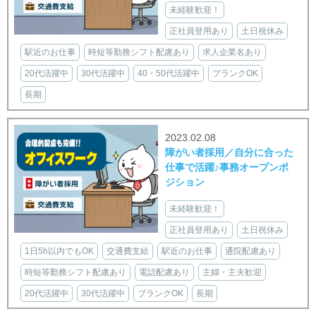
未経験歓迎！
正社員登用あり
土日祝休み
駅近のお仕事
時短等勤務シフト配慮あり
求人企業名あり
20代活躍中
30代活躍中
40・50代活躍中
ブランクOK
長期
2023.02.08
障がい者採用／自分に合った
仕事で活躍♪事務オープンポ
ジション
未経験歓迎！
正社員登用あり
土日祝休み
1日5h以内でもOK
交通費支給
駅近のお仕事
通院配慮あり
時短等勤務シフト配慮あり
電話配慮あり
主婦・主夫歓迎
20代活躍中
30代活躍中
ブランクOK
長期