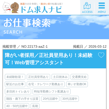
掲載管理 ／ NO.22173-aaZ-1
掲載日 ／ 2026-03-12
障がい者採用／正社員登用あり！未経験
可！Web管理アシスタント
未経験歓迎！
正社員登用あり
土日祝休み
交通費支給
駅近のお仕事
在宅・テレワーク勤務あり
車いす勤務OK
多目的トイレあり
時短等勤務シフト配慮あり
階段・廊下の手すり設置
20代活躍中
30代活躍中
40・50代活躍中
長期