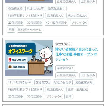
正社員登用あり
土日祝休み
交通費支給
駅近のお仕事
通院配慮あり
時短等勤務シフト配慮あり
電話配慮あり
求人企業名あり
20代活躍中
30代活躍中
40・50代活躍中
ブランクOK
長期
勤務先名がわかる
2023.02.08
障がい者採用／自分に合った
仕事で活躍♪事務オープンポ
ジション
未経験歓迎！
正社員登用あり
土日祝休み
1日5h以内でもOK
交通費支給
駅近のお仕事
通院配慮あり
時短等勤務シフト配慮あり
電話配慮あり
主婦・主夫歓迎
20代活躍中
30代活躍中
ブランクOK
長期