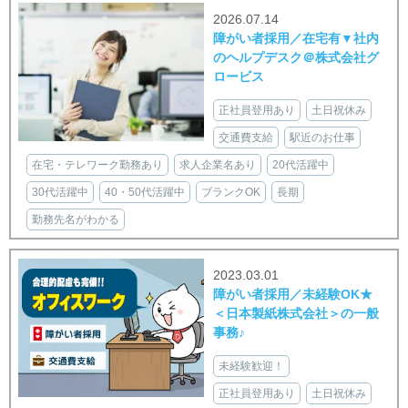
2026.07.14
障がい者採用／在宅有▼社内
のヘルプデスク＠株式会社グ
ロービス
正社員登用あり
土日祝休み
交通費支給
駅近のお仕事
在宅・テレワーク勤務あり
求人企業名あり
20代活躍中
30代活躍中
40・50代活躍中
ブランクOK
長期
勤務先名がわかる
2023.03.01
障がい者採用／未経験OK★
＜日本製紙株式会社＞の一般
事務♪
未経験歓迎！
正社員登用あり
土日祝休み