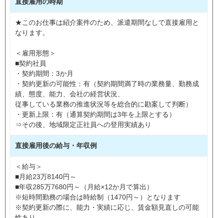
直接雇用の時期
★このお仕事は紹介案件のため、派遣期間なしで直接雇用と
なります。
＜雇用形態＞
■契約社員
・契約期間：3か月
・契約更新の可能性：有（契約期間満了時の業務量、勤務成
績、態度、能力、会社の経営状況、
従事している業務の推進状況等を総合的に勘案して判断）
・更新上限：有（通算契約期間は3年を上限とする）
⇒その後、地域限定正社員への登用実績あり
直接雇用後の給与・年収例
＜給与＞
■月給23万8140円～
■年収285万7680円～（月給×12か月で算出）
※短時間勤務の場合は時給制（1470円～）となります
※契約更新の際に、能力・実績に応じ、賃金額見直しの可能
性あり