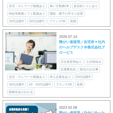
在宅・テレワーク勤務あり
車いす勤務OK
多目的トイレあり
時短等勤務シフト配慮あり
階段・廊下の手すり設置
20代活躍中
30代活躍中
ブランクOK
長期
2026.07.14
障がい者採用／在宅有▼社内
のヘルプデスク＠株式会社グ
ロービス
正社員登用あり
土日祝休み
交通費支給
駅近のお仕事
在宅・テレワーク勤務あり
求人企業名あり
20代活躍中
30代活躍中
40・50代活躍中
ブランクOK
長期
勤務先名がわかる
2023.02.08
障がい者採用／自分に合った