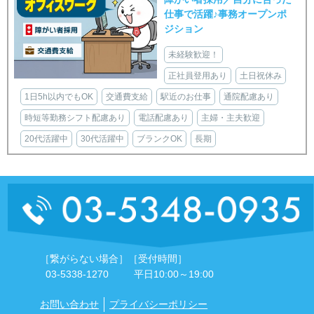
仕事で活躍♪事務オープンポ
ジション
未経験歓迎！
正社員登用あり
土日祝休み
1日5h以内でもOK
交通費支給
駅近のお仕事
通院配慮あり
時短等勤務シフト配慮あり
電話配慮あり
主婦・主夫歓迎
20代活躍中
30代活躍中
ブランクOK
長期
［繋がらない場合］
［受付時間］
03-5338-1270
平日10:00～19:00
お問い合わせ
プライバシーポリシー