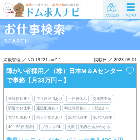
掲載管理 ／ NO.19221-aaZ-1
掲載日 ／ 2023-05-01
障がい者採用／（株）日本M＆Aセンター
で事務【月33万円～】
未経験歓迎！
正社員登用あり
土日祝休み
交通費支給
駅近のお仕事
通院配慮あり
時短等勤務シフト配慮あり
電話配慮あり
求人企業名あり
20代活躍中
30代活躍中
40・50代活躍中
ブランクOK
長期
勤務先名がわかる