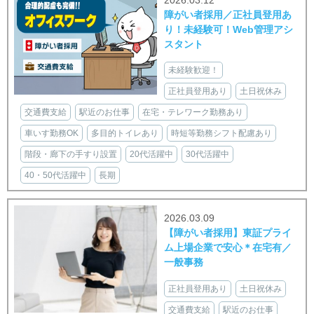
2026.03.12
障がい者採用／正社員登用あ
り！未経験可！Web管理アシ
スタント
未経験歓迎！
正社員登用あり
土日祝休み
交通費支給
駅近のお仕事
在宅・テレワーク勤務あり
車いす勤務OK
多目的トイレあり
時短等勤務シフト配慮あり
階段・廊下の手すり設置
20代活躍中
30代活躍中
40・50代活躍中
長期
2026.03.09
【障がい者採用】東証プライ
ム上場企業で安心＊在宅有／
一般事務
正社員登用あり
土日祝休み
交通費支給
駅近のお仕事