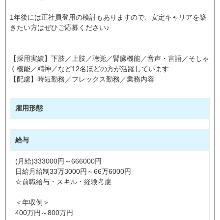
1年後には正社員登用の検討もありますので、安定キャリアを築
きたい方はぜひご応募ください♪
【採用実績】下肢／上肢／聴覚／腎臓機能／音声・言語／そしゃ
く機能／精神／など12名ほどの方が活躍しています
【配慮】時短勤務／フレックス勤務／業務内容
雇用形態
給与
(月給)333000円～666000円
日給月給制33万3000円～66万6000円
☆前職給与・スキル・経験考慮
＜年収例＞
400万円～800万円