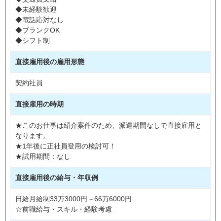
◆未経験歓迎
◆電話応対なし
◆ブランクOK
◆シフト制
直接雇用後の雇用形態
契約社員
直接雇用の時期
★このお仕事は紹介案件のため、派遣期間なしで直接雇用と
なります。
★1年後に正社員登用の検討可！
★試用期間：なし
直接雇用後の給与・年収例
日給月給制33万3000円～66万6000円
☆前職給与・スキル・経験考慮