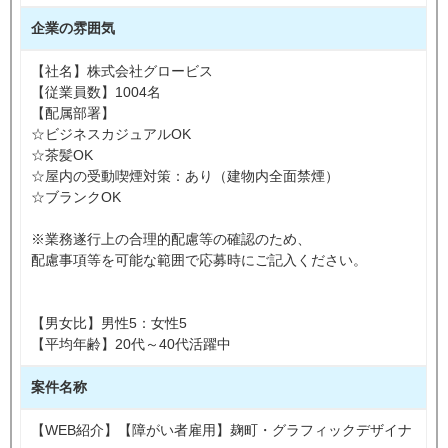
企業の雰囲気
【社名】株式会社グロービス
【従業員数】1004名
【配属部署】
☆ビジネスカジュアルOK
☆茶髪OK
☆屋内の受動喫煙対策：あり（建物内全面禁煙）
☆ブランクOK
※業務遂行上の合理的配慮等の確認のため、
配慮事項等を可能な範囲で応募時にご記入ください。
【男女比】男性5：女性5
【平均年齢】20代～40代活躍中
案件名称
【WEB紹介】【障がい者雇用】麹町・グラフィックデザイナ