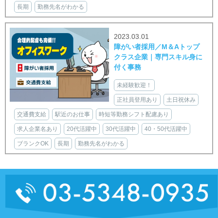
長期
勤務先名がわかる
2023.03.01
障がい者採用／M＆Aトップ
クラス企業｜専門スキル身に
付く事務
未経験歓迎！
正社員登用あり
土日祝休み
交通費支給
駅近のお仕事
時短等勤務シフト配慮あり
求人企業名あり
20代活躍中
30代活躍中
40・50代活躍中
ブランクOK
長期
勤務先名がわかる