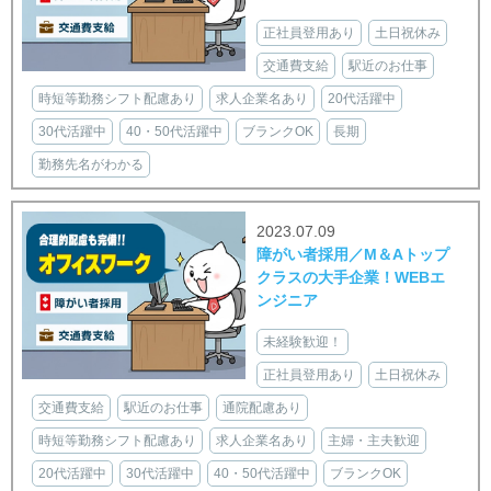
正社員登用あり
土日祝休み
交通費支給
駅近のお仕事
時短等勤務シフト配慮あり
求人企業名あり
20代活躍中
30代活躍中
40・50代活躍中
ブランクOK
長期
勤務先名がわかる
2023.07.09
障がい者採用／M＆Aトップ
クラスの大手企業！WEBエ
ンジニア
未経験歓迎！
正社員登用あり
土日祝休み
交通費支給
駅近のお仕事
通院配慮あり
時短等勤務シフト配慮あり
求人企業名あり
主婦・主夫歓迎
20代活躍中
30代活躍中
40・50代活躍中
ブランクOK