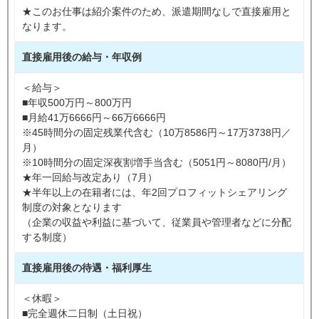
★このお仕事は紹介案件のため、派遣期間なしで直接雇用と
なります。
直接雇用後の給与・年収例
＜給与＞
■年収500万円～800万円
■月給41万6666円～66万6666円
※45時間分の固定残業代含む（10万8586円～17万3738円／
月）
※10時間分の固定深夜割増手当含む（5051円～8080円/月）
★年一回給与改定あり（7月）
★半年以上の在籍者には、年2回プロフィットシェアリング
制度の対象となります
（企業の収益や利益に基づいて、従業員や管理者などに分配
する制度）
直接雇用後の待遇・福利厚生
＜休暇＞
■完全週休二日制（土日祝）