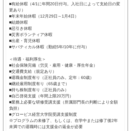
■有給休暇（4/1に年間20日付与。入社日によって支給日の変
更あり）
■年末年始休暇（12月29日～1月4日）
■結婚休暇
■忌引き休暇
■災害ボランティア休暇
■出産・育児休暇
■サバティカル休暇（勤続5年/10年に付与）
＜待遇・福利厚生＞
■社会保険完備（労災・雇用・健康・厚生年金）
■交通費支給（規定あり）
■退職金制度有り（正社員のみ。定年：60歳）
■継続雇用制度有り（65歳まで）
■持ち株制度有り（正社員のみ）
■自己啓発支援（年間上限20万円）
■業務上必要な研修受講支援（所属部門長の判断により全額
負担）
■グロービス経営大学院受講支援制度
※プログラムの未修了、もしくは、在学中または修了後2年
未満での退職時には支援金の返金が必要