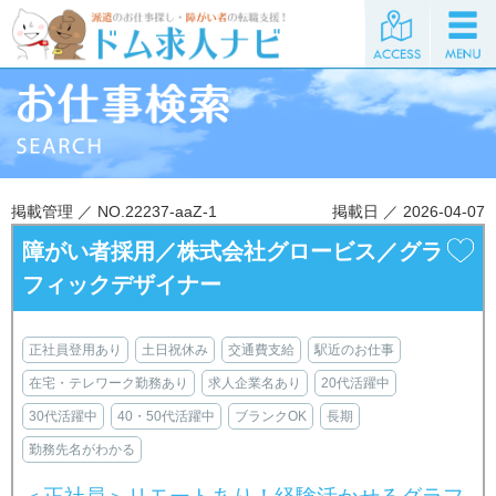
掲載管理 ／ NO.22237-aaZ-1
掲載日 ／ 2026-04-07
障がい者採用／株式会社グロービス／グラ
フィックデザイナー
正社員登用あり
土日祝休み
交通費支給
駅近のお仕事
在宅・テレワーク勤務あり
求人企業名あり
20代活躍中
30代活躍中
40・50代活躍中
ブランクOK
長期
勤務先名がわかる