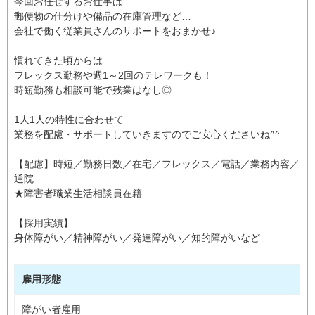
今回お任せするお仕事は
郵便物の仕分けや備品の在庫管理など…
会社で働く従業員さんのサポートをおまかせ♪
慣れてきた頃からは
フレックス勤務や週1～2回のテレワークも！
時短勤務も相談可能で残業はなし◎
1人1人の特性に合わせて
業務を配慮・サポートしていきますのでご安心くださいね^^
【配慮】時短／勤務日数／在宅／フレックス／電話／業務内容／
通院
★障害者職業生活相談員在籍
【採用実績】
身体障がい／精神障がい／発達障がい／知的障がいなど
雇用形態
障がい者雇用