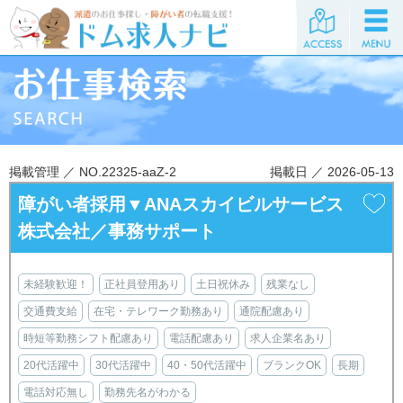
掲載管理 ／ NO.22325-aaZ-2
掲載日 ／ 2026-05-13
障がい者採用▼ANAスカイビルサービス
株式会社／事務サポート
未経験歓迎！
正社員登用あり
土日祝休み
残業なし
交通費支給
在宅・テレワーク勤務あり
通院配慮あり
時短等勤務シフト配慮あり
電話配慮あり
求人企業名あり
20代活躍中
30代活躍中
40・50代活躍中
ブランクOK
長期
電話対応無し
勤務先名がわかる