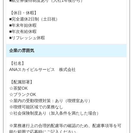
■航空券優待制度あり（入社1年後から）
【休日・休暇】
■完全週休2日制（土日祝）
■年末年始休暇
■年次有給休暇
■リフレッシュ休暇
企業の雰囲気
【社名】
ANAスカイビルサービス 株式会社
【配属部署】
☆茶髪OK
☆ブランクOK
☆屋内の受動喫煙対策：あり（喫煙室あり）
※喫煙可能区域での業務なし
☆社会保険制度あり（加入条件を満たした場合）
※業務遂行上の合理的配慮等の確認のため、配慮事項等を可
能な範囲で応募時にご記入ください。