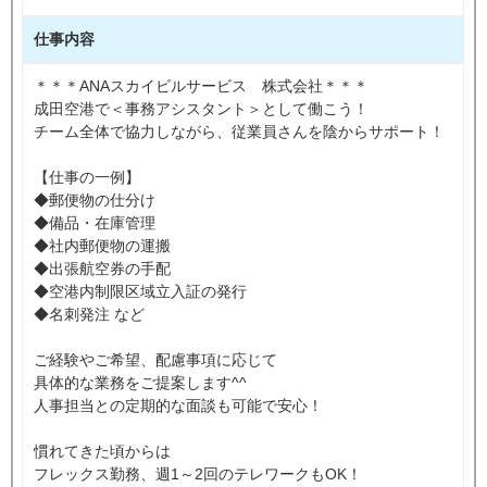
仕事内容
＊＊＊ANAスカイビルサービス 株式会社＊＊＊
成田空港で＜事務アシスタント＞として働こう！
チーム全体で協力しながら、従業員さんを陰からサポート！
【仕事の一例】
◆郵便物の仕分け
◆備品・在庫管理
◆社内郵便物の運搬
◆出張航空券の手配
◆空港内制限区域立入証の発行
◆名刺発注 など
ご経験やご希望、配慮事項に応じて
具体的な業務をご提案します^^
人事担当との定期的な面談も可能で安心！
慣れてきた頃からは
フレックス勤務、週1～2回のテレワークもOK！