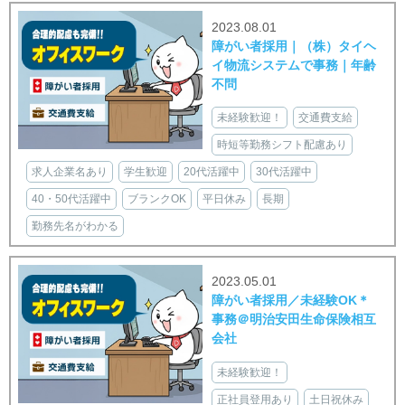
2023.08.01
障がい者採用｜（株）タイヘ
イ物流システムで事務｜年齢
不問
未経験歓迎！
交通費支給
時短等勤務シフト配慮あり
求人企業名あり
学生歓迎
20代活躍中
30代活躍中
40・50代活躍中
ブランクOK
平日休み
長期
勤務先名がわかる
2023.05.01
障がい者採用／未経験OK＊
事務＠明治安田生命保険相互
会社
未経験歓迎！
正社員登用あり
土日祝休み