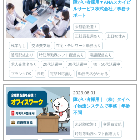
障がい者採用▼ANAスカイビ
ルサービス株式会社／事務サ
ポート
未経験歓迎！
正社員登用あり
土日祝休み
残業なし
交通費支給
在宅・テレワーク勤務あり
通院配慮あり
時短等勤務シフト配慮あり
電話配慮あり
求人企業名あり
20代活躍中
30代活躍中
40・50代活躍中
ブランクOK
長期
電話対応無し
勤務先名がわかる
2023.08.01
障がい者採用｜（株）タイヘ
イ物流システムで事務｜年齢
不問
未経験歓迎！
交通費支給
時短等勤務シフト配慮あり