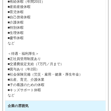
■有給休暇（年間20日）
■産前産後休暇
■育児休暇
■自己啓発休暇
■介護休暇
■特別休暇
■生理休暇
■慶弔休暇
など
＜待遇・福利厚生＞
■正社員登用制度あり
■交通費規定支給（7万円／月まで）
■賞与あり（年2回）
■社会保険完備（労災・雇用・健康・厚生年金）
■出産、育児、介護休業
■子の看護のための休暇
■キッズサポート休暇
など
企業の雰囲気