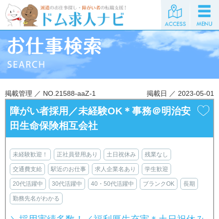
掲載管理 ／ NO.21588-aaZ-1
掲載日 ／ 2023-05-01
障がい者採用／未経験OK＊事務＠明治安
田生命保険相互会社
未経験歓迎！
正社員登用あり
土日祝休み
残業なし
交通費支給
駅近のお仕事
求人企業名あり
学生歓迎
20代活躍中
30代活躍中
40・50代活躍中
ブランクOK
長期
勤務先名がわかる