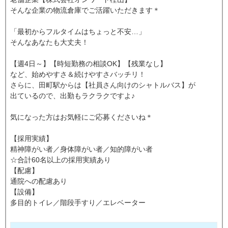
そんな企業の物流倉庫でご活躍いただきます＊
「最初からフルタイムはちょっと不安…」
そんなあなたも大丈夫！
【週4日～】【時短勤務の相談OK】【残業なし】
など、始めやすさ＆続けやすさバッチリ！
さらに、田町駅からは【社員さん向けのシャトルバス】が
出ているので、出勤もラクラクですよ♪
気になった方はお気軽にご応募くださいね＊
【採用実績】
精神障がい者／身体障がい者／知的障がい者
☆合計60名以上の採用実績あり
【配慮】
通院への配慮あり
【設備】
多目的トイレ／階段手すり／エレベーター