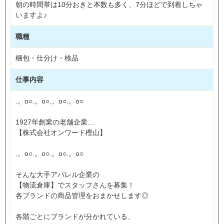
朝の時間帯は10分おきと本数も多く、7分ほどで到着しちゃ
いますよ♪
職種
梱包・仕分け・検品
仕事内容
.。o○.。o○.。o○.。o○
1927年創業の老舗企業…
【株式会社オンワード樫山】
.。o○.。o○.。o○.。o○
そんな大手アパレル企業の
【物流倉庫】でスタッフさんを募集！
各ブランドの商品管理をおまかせします◎
各階ごとにブランドが分かれている、