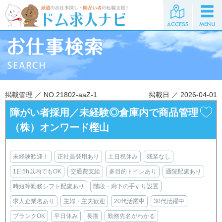
掲載管理 ／ NO.21802-aaZ-1
掲載日 ／ 2026-04-01
障がい者採用／未経験◎倉庫内で商品管理
（株）オンワード樫山
未経験歓迎！
正社員登用あり
土日祝休み
残業なし
1日5h以内でもOK
交通費支給
多目的トイレあり
通院配慮あり
時短等勤務シフト配慮あり
階段・廊下の手すり設置
求人企業名あり
主婦・主夫歓迎
20代活躍中
30代活躍中
ブランクOK
平日休み
長期
勤務先名がわかる