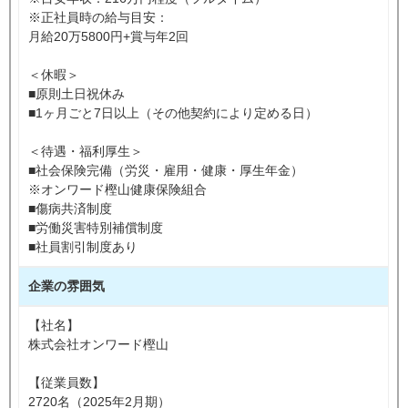
※正社員時の給与目安：
月給20万5800円+賞与年2回
＜休暇＞
■原則土日祝休み
■1ヶ月ごと7日以上（その他契約により定める日）
＜待遇・福利厚生＞
■社会保険完備（労災・雇用・健康・厚生年金）
※オンワード樫山健康保険組合
■傷病共済制度
■労働災害特別補償制度
■社員割引制度あり
企業の雰囲気
【社名】
株式会社オンワード樫山
【従業員数】
2720名（2025年2月期）