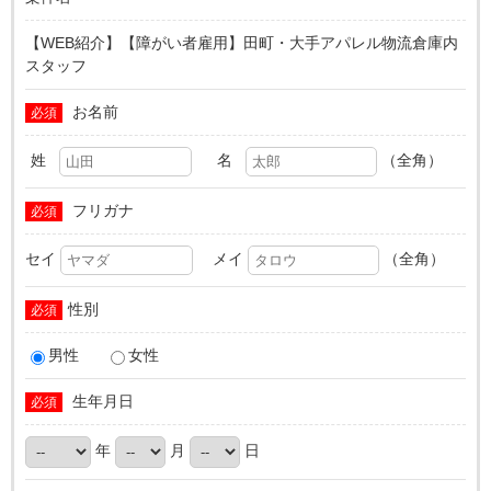
【WEB紹介】【障がい者雇用】田町・大手アパレル物流倉庫内
スタッフ
お名前
必須
姓
名
（全角）
フリガナ
必須
セイ
メイ
（全角）
性別
必須
男性
女性
生年月日
必須
年
月
日