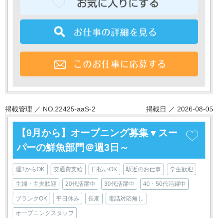
掲載管理 ／ NO.22425-aaS-2
掲載日 ／ 2026-08-05
【9月から】オープニング募集▼スー
パーの鮮魚部門＠週3日～
週3からOK
交通費支給
日払いOK
駅近のお仕事
学生歓迎
主婦・主夫歓迎
20代活躍中
30代活躍中
40・50代活躍中
ブランクOK
平日休み
長期
電話対応無し
オープニングスタッフ