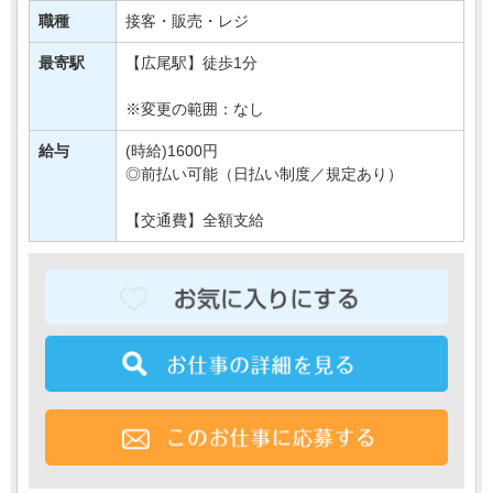
あなたには、
職種
接客・販売・レジ
対面での販売や品出しなどの業務をご担当いただきます＊
最寄駅
【広尾駅】徒歩1分
もちろん研修もばっちりなので、・・・
※変更の範囲：なし
給与
(時給)1600円
◎前払い可能（日払い制度／規定あり）
【交通費】全額支給