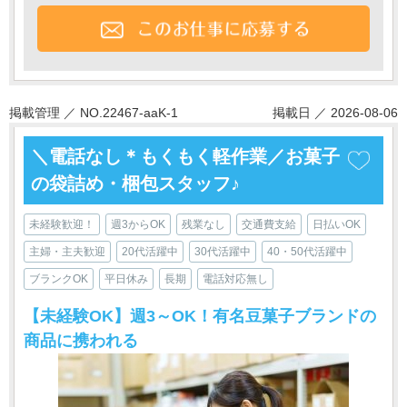
掲載管理 ／ NO.22467-aaK-1
掲載日 ／ 2026-08-06
＼電話なし＊もくもく軽作業／お菓子
の袋詰め・梱包スタッフ♪
未経験歓迎！
週3からOK
残業なし
交通費支給
日払いOK
主婦・主夫歓迎
20代活躍中
30代活躍中
40・50代活躍中
ブランクOK
平日休み
長期
電話対応無し
【未経験OK】週3～OK！有名豆菓子ブランドの
商品に携われる