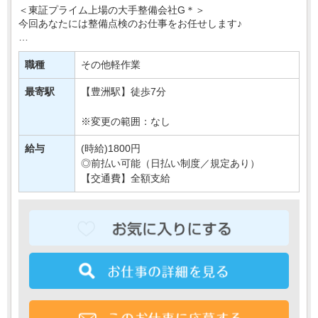
＜東証プライム上場の大手整備会社G＊＞
今回あなたには整備点検のお仕事をお任せします♪
具体的には…
冷暖房や電気のON・OFFの確認や
職種
その他軽作業
正常な温度設定になっているかの確認など＊
↓
最寄駅
【豊洲駅】徒歩7分
簡単な確認作業が主な業・・・
※変更の範囲：なし
給与
(時給)1800円
◎前払い可能（日払い制度／規定あり）
【交通費】全額支給