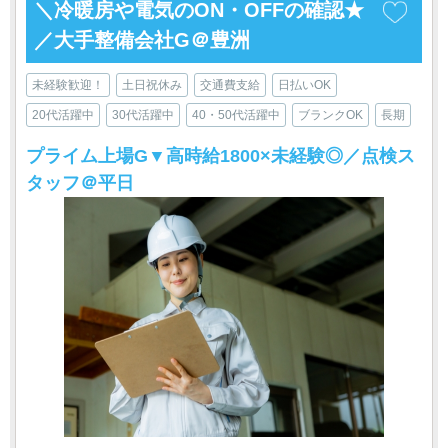
＼冷暖房や電気のON・OFFの確認★
／大手整備会社G＠豊洲
未経験歓迎！
土日祝休み
交通費支給
日払いOK
20代活躍中
30代活躍中
40・50代活躍中
ブランクOK
長期
プライム上場G▼高時給1800×未経験◎／点検ス
タッフ＠平日