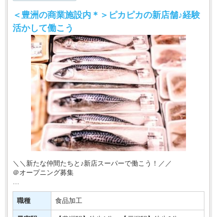
＜豊洲の商業施設内＊＞ピカピカの新店舗♪経験
活かして働こう
＼＼新たな仲間たちと♪新店スーパーで働こう！／／
＠オープニング募集
東京・神奈川を中心にお店を展開♪
このたび有名スーパーマーケットの新店が
職種
食品加工
【豊洲駅】にニューオープン！！！