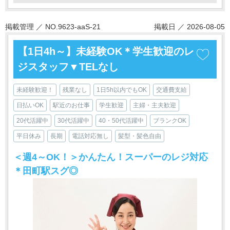
掲載管理 ／ NO.9623-aaS-21
掲載日 ／ 2026-08-05
【1日4h～】未経験OK＊学生歓迎のレ
ジスタッフ▼TELなし
未経験歓迎！
残業なし
1日5h以内でもOK
交通費支給
日払いOK
駅近のお仕事
学生歓迎
主婦・主夫歓迎
20代活躍中
30代活躍中
40・50代活躍中
ブランクOK
平日休み
長期
電話対応無し
髪型・髪色自由
＜週4～OK！＞かんたん！スーパーのレジ対応
＊田町駅スグ◎