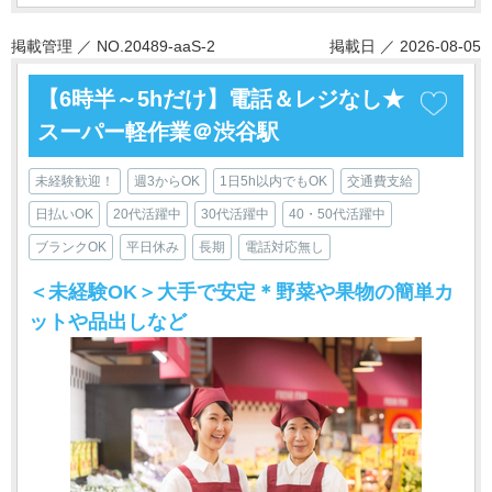
掲載管理 ／ NO.20489-aaS-2
掲載日 ／ 2026-08-05
【6時半～5hだけ】電話＆レジなし★
スーパー軽作業＠渋谷駅
未経験歓迎！
週3からOK
1日5h以内でもOK
交通費支給
日払いOK
20代活躍中
30代活躍中
40・50代活躍中
ブランクOK
平日休み
長期
電話対応無し
＜未経験OK＞大手で安定＊野菜や果物の簡単カ
ットや品出しなど