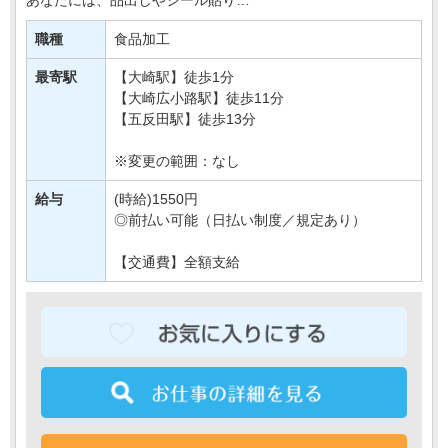
簡単なお肉の加工などをおまかせします＊
職種
食品加工
接客要素もほとんどないので、
モクモク・コツコツおしごとしたい方に・・・
最寄駅
【大崎駅】徒歩1分
【大崎広小路駅】徒歩11分
【五反田駅】徒歩13分
※変更の範囲：なし
給与
(時給)1550円
◎前払い可能（日払い制度／規定あり）
【交通費】全額支給