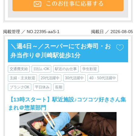
掲載管理 ／ NO.22395-aaS-1
掲載日 ／ 2026-08-05
＼週4日～／スーパーにてお寿司・お
弁当作り＠川崎駅徒歩1分
交通費支給
日払いOK
駅近のお仕事
学生歓迎
主婦・主夫歓迎
20代活躍中
30代活躍中
40・50代活躍中
ブランクOK
平日休み
長期
【13時スタート】駅近施設♪コツコツ好きさん集
まれ＠惣菜部門