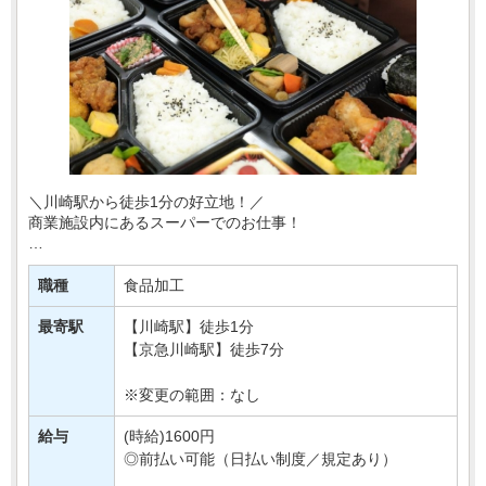
＼川崎駅から徒歩1分の好立地！／
商業施設内にあるスーパーでのお仕事！
あなたには、
スーパーの惣菜部門でご活躍いただきます！
職種
食品加工
お惣菜の調理やパック詰めなど♪
最寄駅
【川崎駅】徒歩1分
「コツコツ作業が得意！」⇒そんな方へお・・・
【京急川崎駅】徒歩7分
※変更の範囲：なし
給与
(時給)1600円
◎前払い可能（日払い制度／規定あり）