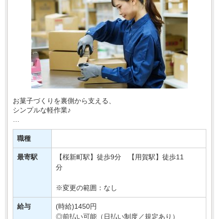
お菓子づくりを裏側から支える、
シンプルな軽作業♪
百貨店などで販売されている豆菓子の物流センターで、
袋詰めや梱包などをおまかせします！
職種
＼おすすめPOINT／
最寄駅
【桜新町駅】徒歩9分 【用賀駅】徒歩11
☆モクモク作業が好きな方
分
☆週3日から無・・・
※変更の範囲：なし
給与
(時給)1450円
◎前払い可能（日払い制度／規定あり）