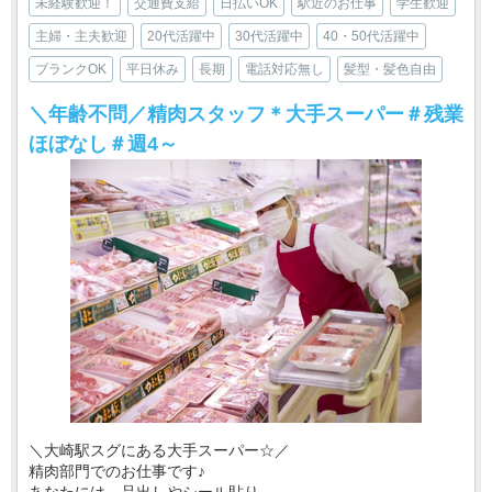
未経験歓迎！
交通費支給
日払いOK
駅近のお仕事
学生歓迎
主婦・主夫歓迎
20代活躍中
30代活躍中
40・50代活躍中
ブランクOK
平日休み
長期
電話対応無し
髪型・髪色自由
＼年齢不問／精肉スタッフ＊大手スーパー＃残業
ほぼなし＃週4～
＼大崎駅スグにある大手スーパー☆／
精肉部門でのお仕事です♪
あなたには、品出しやシール貼り