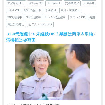
未経験歓迎！
週3からOK
土日祝休み
交通費支給
大量募集
日払いOK
駅近のお仕事
学生歓迎
主婦・主夫歓迎
20代活躍中
30代活躍中
40・50代活躍中
ブランクOK
長期
電話対応無し
ピアス・ネイルOK
＜60代活躍中＞未経験OK！業務は簡単＆単純♪
清掃担当＠蒲田