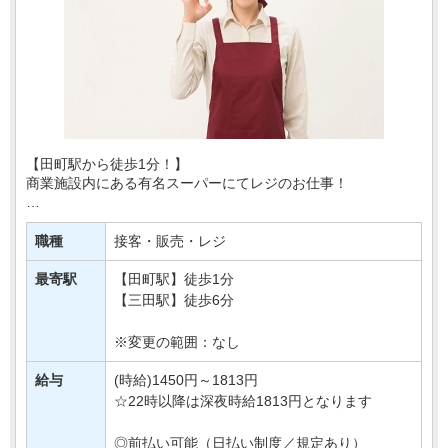
【田町駅から徒歩1分！】
商業施設内にある有名スーパーにてレジのお仕事！
あなたには、レジでの商品の清算や、
買い物かごの片付けなどをおまかせ♪
職種
接客・販売・レジ
とってもシンプルなお仕事なので
最寄駅
【田町駅】徒歩1分
はじめてさんでも安心・・・
【三田駅】徒歩6分
※変更の範囲：なし
給与
(時給)1450円～1813円
☆22時以降は深夜時給1813円となります
◎前払い可能（日払い制度／規定あり）