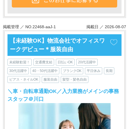
掲載管理 ／ NO.22468-aaJ-1
掲載日 ／ 2026-08-07
【未経験OK】物流会社でオフィスワ
ークデビュー＊服装自由
未経験歓迎！
交通費支給
日払いOK
20代活躍中
30代活躍中
40・50代活躍中
ブランクOK
平日休み
長期
ピアス・ネイルOK
服装自由
髪型・髪色自由
＼車・自転車通勤OK／入力業務がメインの事務
スタッフ＠川口