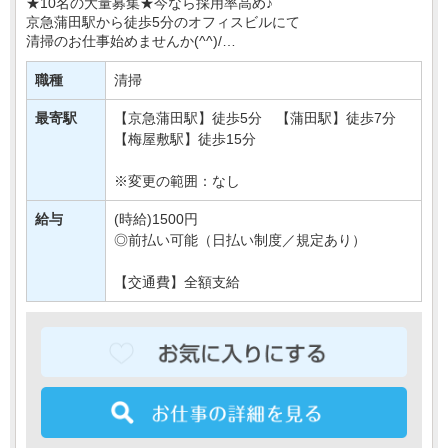
★10名の大量募集★今なら採用率高め♪
京急蒲田駅から徒歩5分のオフィスビルにて
清掃のお仕事始めませんか(^^)/
週3日OK＆土日休みで
職種
清掃
プライベートも大切に、無理なく働ける環境です◎
しゅふさんなども多く活・・・
最寄駅
【京急蒲田駅】徒歩5分 【蒲田駅】徒歩7分
【梅屋敷駅】徒歩15分
※変更の範囲：なし
給与
(時給)1500円
◎前払い可能（日払い制度／規定あり）
【交通費】全額支給