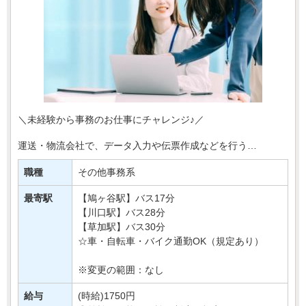
＼未経験から事務のお仕事にチャレンジ♪／
運送・物流会社で、データ入力や伝票作成などを行う
事務スタッフを募集します＊
職種
その他事務系
お任せするのは、入出荷に関する情報入力や
書類整理など、物流を支えるサポート・・・
最寄駅
【鳩ヶ谷駅】バス17分
【川口駅】バス28分
【草加駅】バス30分
☆車・自転車・バイク通勤OK（規定あり）
※変更の範囲：なし
給与
(時給)1750円