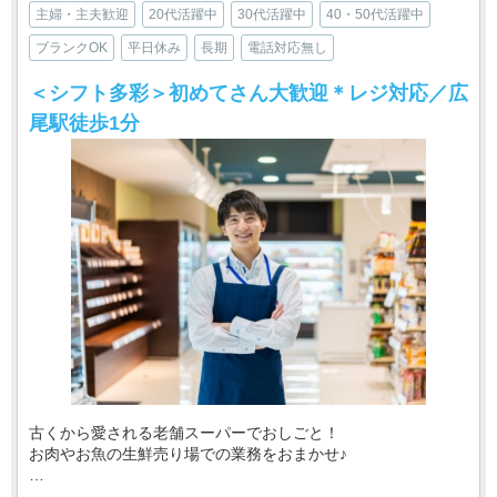
主婦・主夫歓迎
20代活躍中
30代活躍中
40・50代活躍中
ブランクOK
平日休み
長期
電話対応無し
＜シフト多彩＞初めてさん大歓迎＊レジ対応／広
尾駅徒歩1分
古くから愛される老舗スーパーでおしごと！
お肉やお魚の生鮮売り場での業務をおまかせ♪
・‥…━━━━━━☆