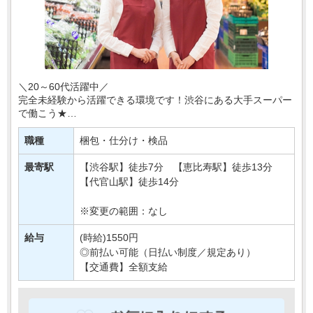
＼20～60代活躍中／
完全未経験から活躍できる環境です！渋谷にある大手スーパー
で働こう★
今回配属となるのは、野菜や果物などの農産物を扱う部署＊
職種
梱包・仕分け・検品
あなたには、野菜・フルーツのカット、品出しなどの簡単
な・・・
最寄駅
【渋谷駅】徒歩7分 【恵比寿駅】徒歩13分
【代官山駅】徒歩14分
※変更の範囲：なし
給与
(時給)1550円
◎前払い可能（日払い制度／規定あり）
【交通費】全額支給