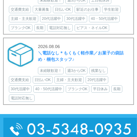
未経験歓迎！
週3からOK
土日祝休み
交通費支給
大量募集
日払いOK
駅近のお仕事
学生歓迎
主婦・主夫歓迎
20代活躍中
30代活躍中
40・50代活躍中
ブランクOK
長期
電話対応無し
ピアス・ネイルOK
2026.08.06
＼電話なし＊もくもく軽作業／お菓子の袋詰
め・梱包スタッフ♪
未経験歓迎！
週3からOK
残業なし
交通費支給
日払いOK
主婦・主夫歓迎
20代活躍中
30代活躍中
40・50代活躍中
ブランクOK
平日休み
長期
電話対応無し