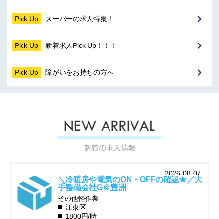
Pick Up
スーパーの求人特集！
Pick Up
新着求人Pick Up！！！
Pick Up
障がいをお持ちの方へ
2026-08-07
＼冷暖房や電気のON・OFFの確認★／大
手整備会社G＠豊洲
その他軽作業
江東区
1800円/時