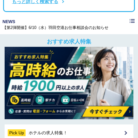
もっと詳しく検索する
≪メディア掲載≫株式会社CAREER FOCUSの運営するメディアで紹介されました！
NEWS
【第2弾開催】6/10（水）羽田空港お仕事相談会のお知らせ
≪メディア掲載≫株式会社ケイアイティーサービスが運営するメディアで弊社が紹介されました
≪メディア掲載≫株式会社CAREER FOCUSの運営するメディアで紹介されました！
【第2弾開催】6/10（水）羽田空港お仕事相談会のお知らせ
おすすめ求人特集
Pick Up
ホテルの求人特集！