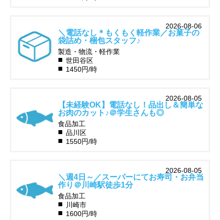
2026-08-06
＼電話なし＊もくもく軽作業／お菓子の
袋詰め・梱包スタッフ♪
製造・物流・軽作業
世田谷区
1450円/時
2026-08-05
【未経験OK】電話なし！品出し＆簡単な
お肉のカット♪＠学生さんも◎
食品加工
品川区
1550円/時
2026-08-05
＼週4日～／スーパーにてお寿司・お弁当
作り＠川崎駅徒歩1分
食品加工
川崎市
1600円/時