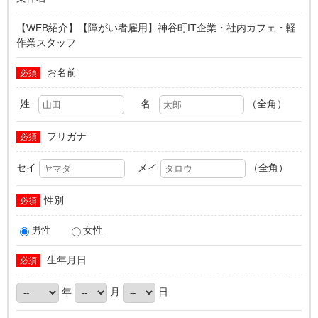
【WEB紹介】【障がい者雇用】神谷町IT企業・社内カフェ・軽
作業スタッフ
お名前
必須
姓
名
（全角）
フリガナ
必須
セイ
メイ
（全角）
性別
必須
男性
女性
生年月日
必須
年
月
日