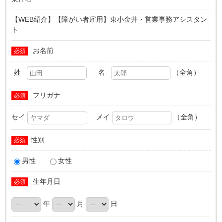
【WEB紹介】【障がい者雇用】東小金井・営業事務アシスタン
ト
お名前
必須
姓
名
（全角）
フリガナ
必須
セイ
メイ
（全角）
性別
必須
男性
女性
生年月日
必須
年
月
日