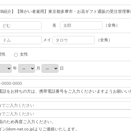
EB紹介】【障がい者雇用】東京都多摩市・お花ギフト通販の受注管理事
名
（全角）
メイ
（全角）
男性
女性
年
月
日
電話をお持ちの方は、携帯電話番号をご入力くださいますようお願いい
認のため再度ご入力ください。
ン[dom-net.co.jp]よりご連絡いたします。