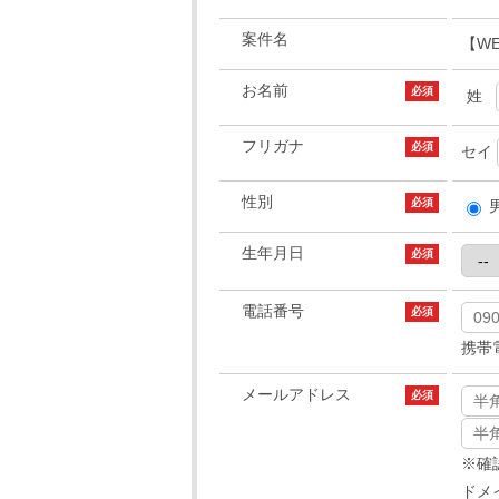
案件名
【W
お名前
必須
姓
フリガナ
必須
セイ
性別
必須
生年月日
必須
電話番号
必須
携帯
メールアドレス
必須
※確
ドメイ