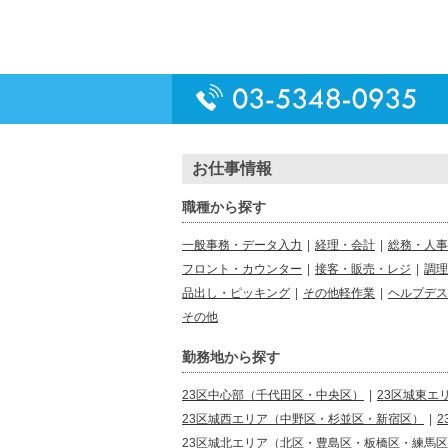
お仕事情報
職種から探す
一般事務・データ入力
|
経理・会計
|
総務・人事
フロント・カウンター
|
接客・販売・レジ
|
調理
品出し・ピッキング
|
その他軽作業
|
ヘルプデス
その他
勤務地から探す
23区中心部（千代田区・中央区）
|
23区城東エ
23区城西エリア（中野区・杉並区・新宿区）
|
23区城北エリア（北区・豊島区・板橋区・練馬