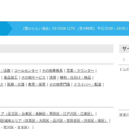
［繋がらない場合］03-5338-1270 ［受付時間］ 平日10:00～19:00
｜
サ
ドム
・法務
|
コールセンター
|
その他事務系
|
営業・ラウンダー
|
|
食品加工
|
その他サービス
|
清掃
|
梱包・仕分け・検品
|
ク
|
医療・介護
|
教育・保育
|
その他専門職
|
ドライバー・配達
|
リア（足立区・台東区・葛飾区・墨田区・江戸川区・江東区）
|
派遣
23区城南エリア（目黒区・大田区・品川区・世田谷区・渋谷区・港区）
|
区・荒川区・文京区）
|