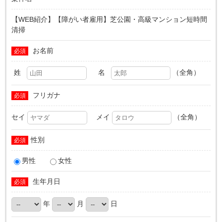
【WEB紹介】【障がい者雇用】芝公園・高級マンション短時間
清掃
お名前
必須
姓
名
（全角）
フリガナ
必須
セイ
メイ
（全角）
性別
必須
男性
女性
生年月日
必須
年
月
日