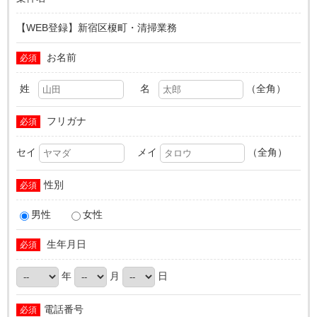
【WEB登録】新宿区榎町・清掃業務
お名前
必須
姓
名
（全角）
フリガナ
必須
セイ
メイ
（全角）
性別
必須
男性
女性
生年月日
必須
年
月
日
電話番号
必須