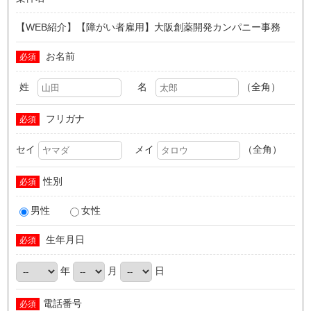
【WEB紹介】【障がい者雇用】大阪創薬開発カンパニー事務
お名前
必須
姓
名
（全角）
フリガナ
必須
セイ
メイ
（全角）
性別
必須
男性
女性
生年月日
必須
年
月
日
電話番号
必須