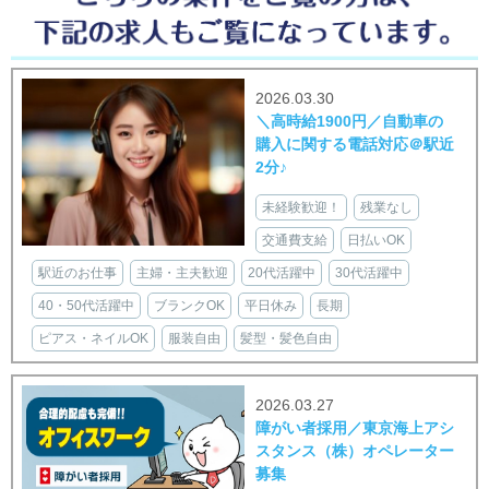
2026.03.30
＼高時給1900円／自動車の
購入に関する電話対応＠駅近
2分♪
未経験歓迎！
残業なし
交通費支給
日払いOK
駅近のお仕事
主婦・主夫歓迎
20代活躍中
30代活躍中
40・50代活躍中
ブランクOK
平日休み
長期
ピアス・ネイルOK
服装自由
髪型・髪色自由
2026.03.27
障がい者採用／東京海上アシ
スタンス（株）オペレーター
募集