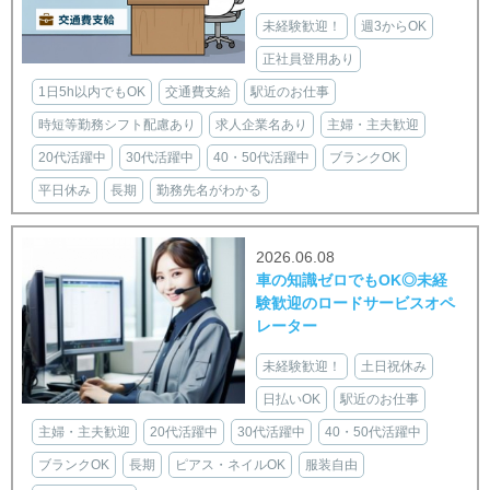
未経験歓迎！
週3からOK
正社員登用あり
1日5h以内でもOK
交通費支給
駅近のお仕事
時短等勤務シフト配慮あり
求人企業名あり
主婦・主夫歓迎
20代活躍中
30代活躍中
40・50代活躍中
ブランクOK
平日休み
長期
勤務先名がわかる
2026.06.08
車の知識ゼロでもOK◎未経
験歓迎のロードサービスオペ
レーター
未経験歓迎！
土日祝休み
日払いOK
駅近のお仕事
主婦・主夫歓迎
20代活躍中
30代活躍中
40・50代活躍中
ブランクOK
長期
ピアス・ネイルOK
服装自由