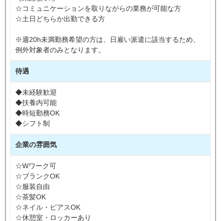
☆コミュニケーションを取りながらの業務が可能な方
☆土日どちらか出勤できる方
※週20h未満勤務希望の方は、日雇い派遣に該当するため、
例外対象者のみとなります。
待遇
◆未経験歓迎
◆扶養内可能
◆時短勤務OK
◆シフト制
企業の雰囲気
☆Wワーク可
☆ブランクOK
☆服装自由
☆茶髪OK
☆ネイル・ピアスOK
☆休憩室・ロッカーあり