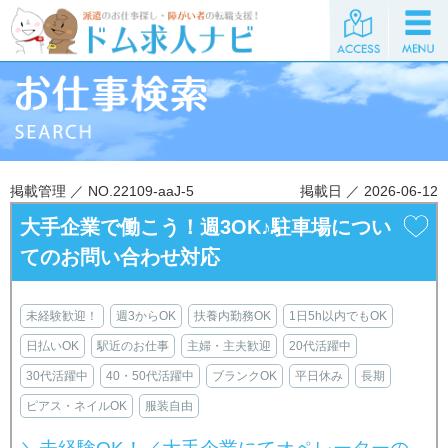
掲載管理 ／ NO.22109-aaJ-5
掲載日 ／ 2026-06-12
大手企業で働こう！週3OK♪駐車場につい
てのお問い合わせ対応
未経験歓迎！
週3からOK
扶養内勤務OK
1日5h以内でもOK
日払いOK
駅近のお仕事
主婦・主夫歓迎
20代活躍中
30代活躍中
40・50代活躍中
ブランクOK
平日休み
長期
ピアス・ネイルOK
服装自由