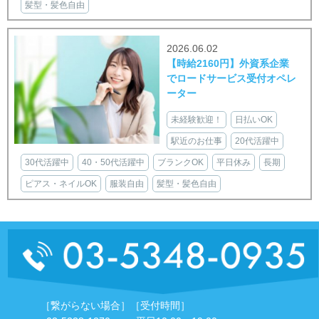
髪型・髪色自由
2026.06.02
【時給2160円】外資系企業
でロードサービス受付オペレ
ーター
未経験歓迎！
日払いOK
駅近のお仕事
20代活躍中
30代活躍中
40・50代活躍中
ブランクOK
平日休み
長期
ピアス・ネイルOK
服装自由
髪型・髪色自由
［繋がらない場合］
［受付時間］