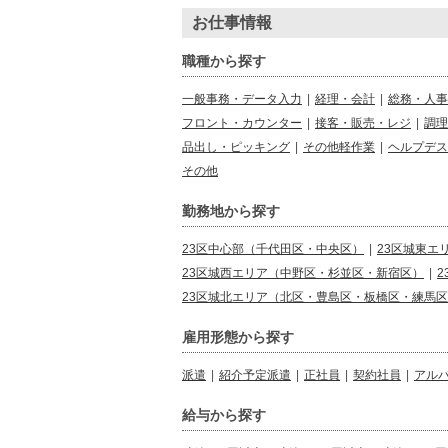
お仕事情報
職種から探す
一般事務・データ入力
|
経理・会計
|
総務・人事
フロント・カウンター
|
接客・販売・レジ
|
調理
品出し・ピッキング
|
その他軽作業
|
ヘルプデス
その他
勤務地から探す
23区中心部（千代田区・中央区）
|
23区城東エ
23区城西エリア（中野区・杉並区・新宿区）
|
23区城北エリア（北区・豊島区・板橋区・練馬
雇用形態から探す
派遣
|
紹介予定派遣
|
正社員
|
契約社員
|
アル
給与から探す