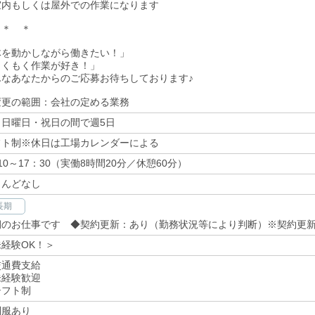
室内もしくは屋外での作業になります
 ＊ ＊
体を動かしながら働きたい！」
もくもく作業が好き！」
んなあなたからのご応募お待ちしております♪
変更の範囲：会社の定める業務
～日曜日・祝日の間で週5日
フト制※休日は工場カレンダーによる
10～17：30（実働8時間20分／休憩60分）
とんどなし
長期
期のお仕事です ◆契約更新：あり（勤務状況等により判断）※契約更
経験OK！＞
交通費支給
未経験歓迎
シフト制
制服あり