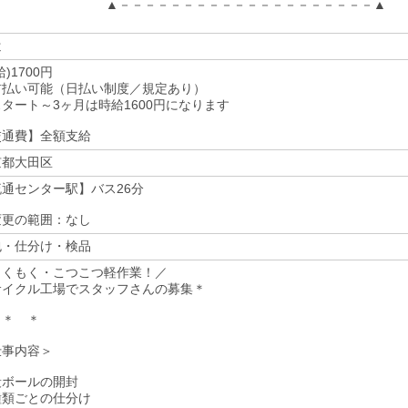
▲－－－－－－－－－－－－－－－－－－－－▲
遣
給)1700円
前払い可能（日払い制度／規定あり）
タート～3ヶ月は時給1600円になります
交通費】全額支給
京都大田区
流通センター駅】バス26分
変更の範囲：なし
包・仕分け・検品
もくもく・こつこつ軽作業！／
サイクル工場でスタッフさんの募集＊
 ＊ ＊
仕事内容＞
段ボールの開封
種類ごとの仕分け