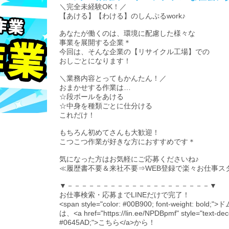
＼完全未経験OK！／
【あける】【わける】のしんぷるwork♪
あなたが働くのは、環境に配慮した様々な
事業を展開する企業＊
今回は、そんな企業の【リサイクル工場】での
おしごとになります！
＼業務内容とってもかんたん！／
おまかせする作業は…
☆段ボールをあける
☆中身を種類ごとに仕分ける
これだけ！
もちろん初めてさんも大歓迎！
こつこつ作業が好きな方におすすめです＊
気になった方はお気軽にご応募くださいね♪
≪履歴書不要＆来社不要⇒WEB登録で楽々お仕事ス
▼－－－－－－－－－－－－－－－－－－－－▼
お仕事検索・応募までLINEだけで完了！
<span style="color: #00B900; font-weight: b
は、<a href="https://lin.ee/NPDBpmf" style="text-decor
#0645AD;">こちら</a>から！