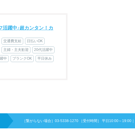
フ活躍中♪超カンタン！カ
交通費支給
日払いOK
主婦・主夫歓迎
20代活躍中
活躍中
ブランクOK
平日休み
［繋がらない場合］03-5338-1270 ［受付時間］ 平日10:00～19:00
｜