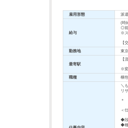
雇用形態
派
(時
◎
給与
※ス
【
勤務地
東
【
最寄駅
※
職種
梱
＼
リ
＊
＜
◆
◆
仕事内容