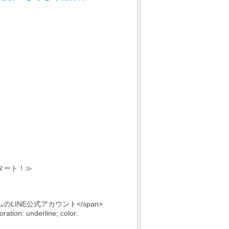
タート！≫
old;">ドムのLINE公式アカウント</span>
ation: underline; color: