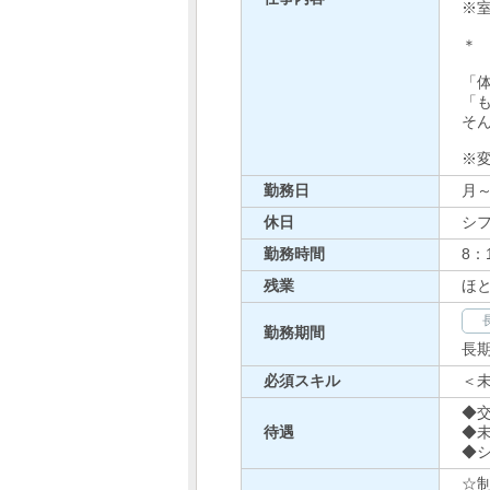
※
＊
「
「
そ
※
勤務日
月
休日
シ
勤務時間
8：
残業
ほ
勤務期間
長
必須スキル
＜未
◆
待遇
◆
◆
☆