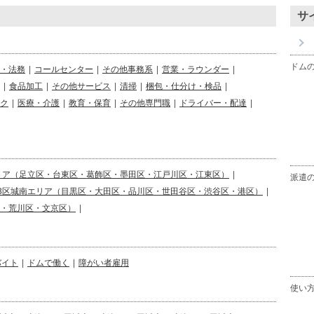
サ
ドム
・法務
|
コールセンター
|
その他事務系
|
営業・ラウンダー
|
|
食品加工
|
その他サービス
|
清掃
|
梱包・仕分け・検品
|
ク
|
医療・介護
|
教育・保育
|
その他専門職
|
ドライバー・配達
|
リア（足立区・台東区・葛飾区・墨田区・江戸川区・江東区）
|
派遣
23区城南エリア（目黒区・大田区・品川区・世田谷区・渋谷区・港区）
|
区・荒川区・文京区）
|
バイト
|
ドムで働く
|
障がい者雇用
使い