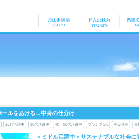
段ボールをあける→中身の仕分け
20代活躍中
30代活躍中
40・50代活躍中
ブランクOK
平日休み
長
＜ミドル活躍中＞サステナブルな社会に