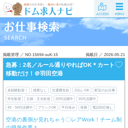
掲載管理 ／ NO.15694-suK-15
掲載日 ／ 2026-05-21
急募：2名／ルール通りやればOK＊カート
移動だけ！＠羽田空港
未経験歓迎！
残業なし
交通費支給
日払いOK
駅近のお仕事
学生歓迎
主婦・主夫歓迎
20代活躍中
30代活躍中
40・50代活躍中
ブランクOK
平日休み
長期
電話対応無し
空港の裏側が見れちゃう〇レアWork！チーム制
の簡単作業＊