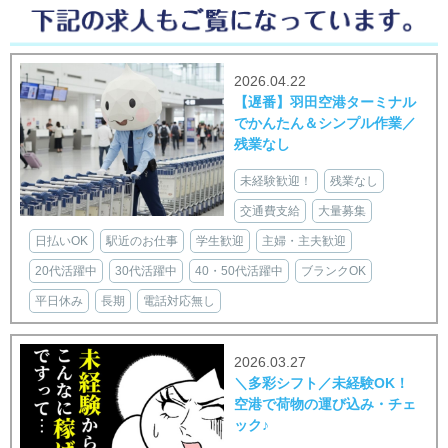
2026.04.22
【遅番】羽田空港ターミナル
でかんたん＆シンプル作業／
残業なし
未経験歓迎！
残業なし
交通費支給
大量募集
日払いOK
駅近のお仕事
学生歓迎
主婦・主夫歓迎
20代活躍中
30代活躍中
40・50代活躍中
ブランクOK
平日休み
長期
電話対応無し
2026.03.27
＼多彩シフト／未経験OK！
空港で荷物の運び込み・チェ
ック♪