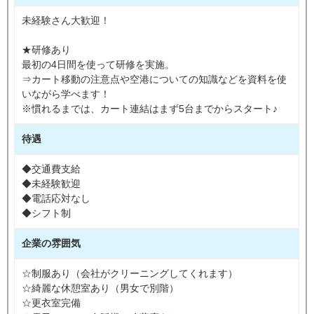
未経験さん大歓迎！
★研修あり
最初の4日間を使って研修を実施。
⇒カート移動の注意点や空港についての知識などを資料を使
いながら学べます！
※慣れるまでは、カート連結はまず5台までからスタート♪
待遇
◆交通費支給
◆未経験歓迎
◆電話応対なし
◆シフト制
企業の雰囲気
☆制服あり（会社がクリーニングしてくれます）
☆綺麗な休憩室あり（男女で別階）
☆更衣室完備