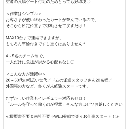
空港の入場ゲート付近のためとっても好環境〇
＜作業はシンプル＞
お客さまが使い終わったカートが並んでいるので、
そこから所定位置まで移動させて戻すだけ！
MAX10台まで連結できますが、
もちろん車輪付きですし重くはありません＊
4～5名のチーム制で、
一人だけに負担が掛かる心配もなし〇
＜こんな方が活躍中＞
20～50代の幅広い世代／ドムの派遣スタッフさん20名程／
外国籍の方など、多くが未経験スタートです。
むずかしい作業もイレギュラー対応もゼロ！
「ルールを守って働くのが得意」そんな方はぜひお越しください
≪履歴書不要＆来社不要⇒WEB登録で楽々お仕事スタート！≫