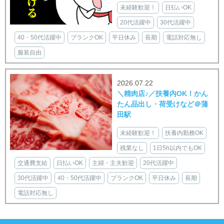
未経験歓迎！
日払いOK
20代活躍中
30代活躍中
40・50代活躍中
ブランクOK
平日休み
長期
電話対応無し
服装自由
2026.07.22
＼精肉店♪／扶養内OK！かん
たん品出し・荷受けなど＠蒲
田駅
未経験歓迎！
扶養内勤務OK
残業なし
1日5h以内でもOK
交通費支給
日払いOK
主婦・主夫歓迎
20代活躍中
30代活躍中
40・50代活躍中
ブランクOK
平日休み
長期
電話対応無し