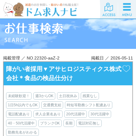
掲載管理 ／ NO.22320-aaZ-2
掲載日 ／ 2026-05-11
障がい者採用▼アサヒロジスティクス株式
会社＊食品の検品仕分け
未経験歓迎！
週3からOK
土日祝休み
残業なし
1日5h以内でもOK
交通費支給
時短等勤務シフト配慮あり
電話配慮あり
求人企業名あり
20代活躍中
30代活躍中
40・50代活躍中
ブランクOK
長期
電話対応無し
勤務先名がわかる