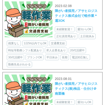
2023.02.08
障がい者採用／アサヒロジス
ティクス株式会社で軽作業＊
週3OK
未経験歓迎！
週3からOK
正社員登用あり
土日祝休み
残業なし
1日5h以内でもOK
交通費支給
時短等勤務シフト配慮あり
求人企業名あり
20代活躍中
30代活躍中
ブランクOK
平日休み
長期
電話対応無し
勤務先名がわかる
2023.08.01
障がい者採用／アサヒロジス
ティクス(株)検品・仕分け＠
南栗橋
未経験歓迎！
週3からOK