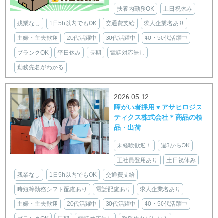
扶養内勤務OK
土日祝休み
残業なし
1日5h以内でもOK
交通費支給
求人企業名あり
主婦・主夫歓迎
20代活躍中
30代活躍中
40・50代活躍中
ブランクOK
平日休み
長期
電話対応無し
勤務先名がわかる
2026.05.12
障がい者採用▼アサヒロジス
ティクス株式会社＊商品の検
品・出荷
未経験歓迎！
週3からOK
正社員登用あり
土日祝休み
残業なし
1日5h以内でもOK
交通費支給
時短等勤務シフト配慮あり
電話配慮あり
求人企業名あり
主婦・主夫歓迎
20代活躍中
30代活躍中
40・50代活躍中