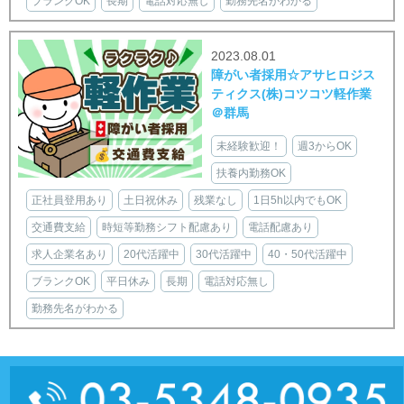
ブランクOK
長期
電話対応無し
勤務先名がわかる
2023.08.01
障がい者採用☆アサヒロジス
ティクス(株)コツコツ軽作業
＠群馬
未経験歓迎！
週3からOK
扶養内勤務OK
正社員登用あり
土日祝休み
残業なし
1日5h以内でもOK
交通費支給
時短等勤務シフト配慮あり
電話配慮あり
求人企業名あり
20代活躍中
30代活躍中
40・50代活躍中
ブランクOK
平日休み
長期
電話対応無し
勤務先名がわかる