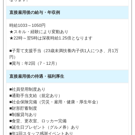
直接雇用後の給与・年収例
時給1033～1050円
★スキル・経験により変動あり
★22時～翌5時は深夜時給1.25倍となります
■子育て支援手当（23歳未満扶養内子供1人につき、月1万
円）
■賞与：年2回（7・12月）
直接雇用後の待遇・福利厚生
■社員登用制度あり
■通勤手当支給（規定あり）
■社会保険完備（労災・雇用・健康・厚生年金）
■財形貯蓄制度
■制服貸与あり
■食堂、更衣室、ロッカー完備
■誕生日プレゼント（グルメ券）あり
■年1回スタッフ感謝イベントあり