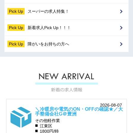
Pick Up
スーパーの求人特集！
Pick Up
新着求人Pick Up！！！
Pick Up
障がいをお持ちの方へ
2026-08-07
＼冷暖房や電気のON・OFFの確認★／大
手整備会社G＠豊洲
その他軽作業
江東区
1800円/時