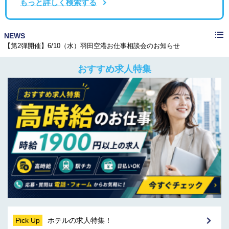
もっと詳しく検索する
≪メディア掲載≫株式会社CAREER FOCUSの運営するメディアで紹介されました！
NEWS
【第2弾開催】6/10（水）羽田空港お仕事相談会のお知らせ
≪メディア掲載≫株式会社ケイアイティーサービスが運営するメディアで弊社が紹介されました
≪メディア掲載≫株式会社CAREER FOCUSの運営するメディアで紹介されました！
【第2弾開催】6/10（水）羽田空港お仕事相談会のお知らせ
おすすめ求人特集
Pick Up
ホテルの求人特集！