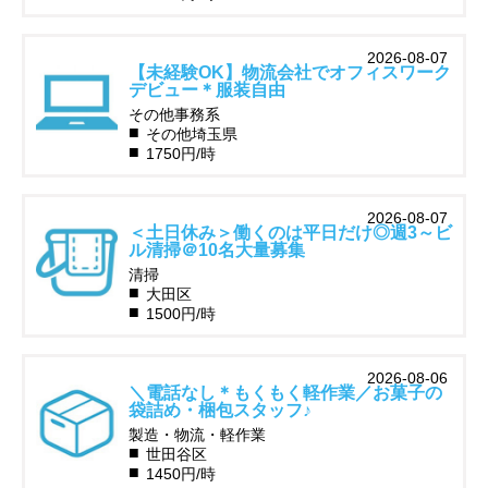
2026-08-07
【未経験OK】物流会社でオフィスワーク
デビュー＊服装自由
その他事務系
その他埼玉県
1750円/時
2026-08-07
＜土日休み＞働くのは平日だけ◎週3～ビ
ル清掃＠10名大量募集
清掃
大田区
1500円/時
2026-08-06
＼電話なし＊もくもく軽作業／お菓子の
袋詰め・梱包スタッフ♪
製造・物流・軽作業
世田谷区
1450円/時