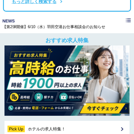
もっと詳しく検索する
≪メディア掲載≫株式会社CAREER FOCUSの運営するメディアで紹介されました！
NEWS
【第2弾開催】6/10（水）羽田空港お仕事相談会のお知らせ
≪メディア掲載≫株式会社ケイアイティーサービスが運営するメディアで弊社が紹介されました
≪メディア掲載≫株式会社CAREER FOCUSの運営するメディアで紹介されました！
【第2弾開催】6/10（水）羽田空港お仕事相談会のお知らせ
おすすめ求人特集
Pick Up
ホテルの求人特集！