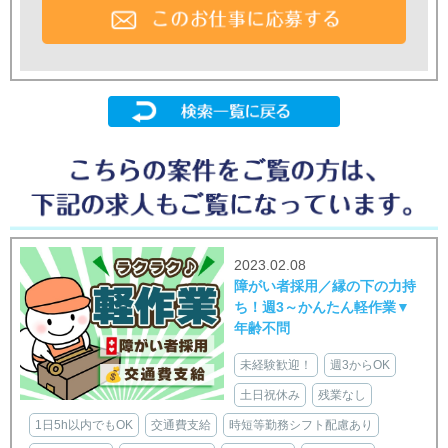
2023.02.08
障がい者採用／縁の下の力持
ち！週3～かんたん軽作業▼
年齢不問
未経験歓迎！
週3からOK
土日祝休み
残業なし
1日5h以内でもOK
交通費支給
時短等勤務シフト配慮あり