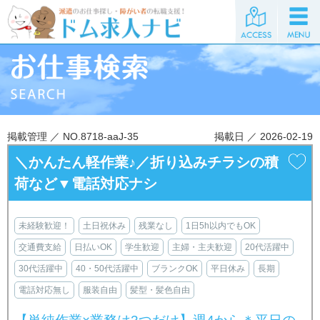
掲載管理 ／ NO.8718-aaJ-35
掲載日 ／ 2026-02-19
＼かんたん軽作業♪／折り込みチラシの積
荷など▼電話対応ナシ
未経験歓迎！
土日祝休み
残業なし
1日5h以内でもOK
交通費支給
日払いOK
学生歓迎
主婦・主夫歓迎
20代活躍中
30代活躍中
40・50代活躍中
ブランクOK
平日休み
長期
電話対応無し
服装自由
髪型・髪色自由