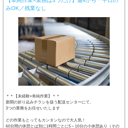
【単純作業×業務は3つだけ】週4から＊平日の
みOK／残業なし
＊＊【未経験×単純作業】＊＊
新聞の折り込みチラシを扱う配送センターにて、
3つの業務をお任せいたします
どの作業もとってもカンタンなので大人気！
60分間の休憩とは別に1時間ごとに5～10分の小休憩あり（その