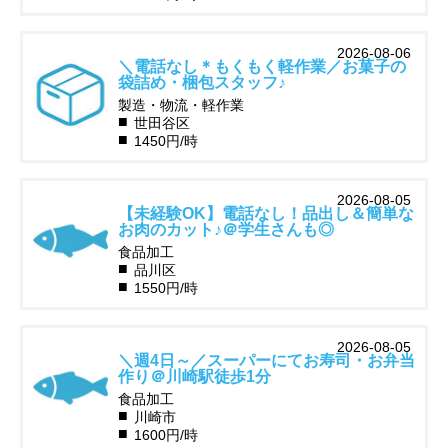
2026-08-06
＼電話なし＊もくもく軽作業／お菓子の
袋詰め・梱包スタッフ♪
製造・物流・軽作業
世田谷区
1450円/時
2026-08-05
【未経験OK】電話なし！品出し＆簡単な
お肉のカット♪＠学生さんも◎
食品加工
品川区
1550円/時
2026-08-05
＼週4日～／スーパーにてお寿司・お弁当
作り＠川崎駅徒歩1分
食品加工
川崎市
1600円/時