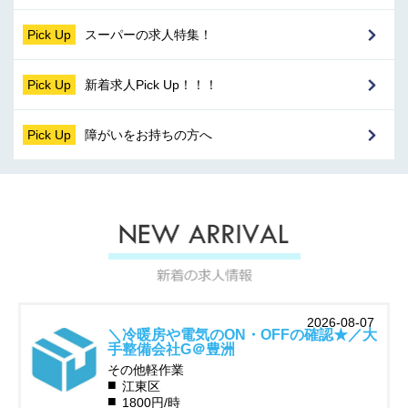
Pick Up
スーパーの求人特集！
Pick Up
新着求人Pick Up！！！
Pick Up
障がいをお持ちの方へ
2026-08-07
＼冷暖房や電気のON・OFFの確認★／大
手整備会社G＠豊洲
その他軽作業
江東区
1800円/時