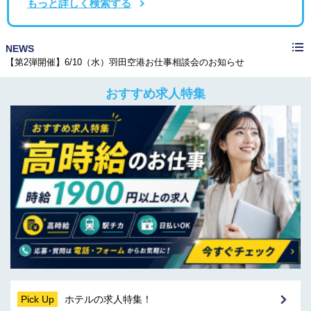
もっと詳しく検索する
≪メディア掲載≫株式会社CAREER FOCUSの運営するメディアで紹介されました！
NEWS
【第2弾開催】6/10（水）羽田空港お仕事相談会のお知らせ
≪メディア掲載≫株式会社ケイアイティーサービスが運営するメディアで弊社が紹介されました
≪メディア掲載≫株式会社CAREER FOCUSの運営するメディアで紹介されました！
【第2弾開催】6/10（水）羽田空港お仕事相談会のお知らせ
おすすめ求人特集
Pick Up
ホテルの求人特集！