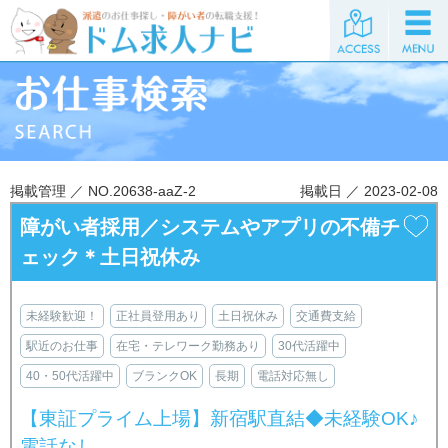
掲載管理 ／ NO.20638-aaZ-2
掲載日 ／ 2023-02-08
障がい者採用／システムやアプリの不備チ
ェック＊土日祝休み
未経験歓迎！
正社員登用あり
土日祝休み
交通費支給
駅近のお仕事
在宅・テレワーク勤務あり
30代活躍中
40・50代活躍中
ブランクOK
長期
電話対応無し
【東証プライム上場】新宿駅直結◆未経験OK♪
電話なし