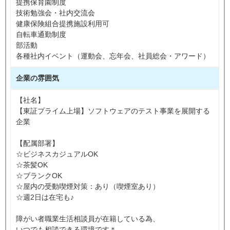
提携保育園制度
技術勉強会・社内交流会
健康保険組合提携施設利用可
自転車通勤制度
部活動
各種社内イベント（運動会、忘年会、社員総会・アワード）
企業の雰囲気
【社名】
【東証プライム上場】ソフトウェアのテスト事業を展開する
企業
【配属部署】
☆ビジネスカジュアルOK
☆茶髪OK
☆ブランクOK
☆屋内の受動喫煙対策：あり（喫煙室あり）
☆週2日は在宅も♪
障がい者職業生活相談員が在籍している為、
いつでも相談できる環境です＊