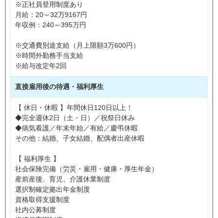
※正社員登用制度あり
月給：20～32万9167円
年収例：240～395万円
※交通費別途支給（月上限額3万600円）
※時間外勤務手当支給
※給与改定年2回
直接雇用後の待遇・福利厚生
【 休日・休暇 】年間休日120日以上！
◆完全週休2日（土・日）／祝祭日休み
◆病気看護／年末年始／有給／慶弔休暇
その他：結婚、子女結婚、配偶者出産休暇
【 福利厚生 】
社会保険完備（労災・雇用・健康・厚生年金）
産前産後、育児、介護休業制度
選択制確定拠出年金制度
資格取得支援制度
社内公募制度