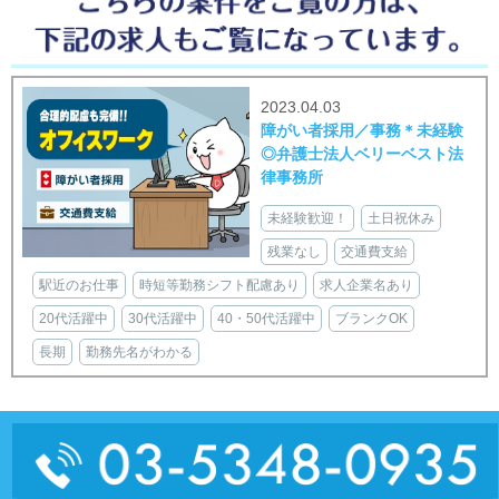
2023.04.03
障がい者採用／事務＊未経験
◎弁護士法人ベリーベスト法
律事務所
未経験歓迎！
土日祝休み
残業なし
交通費支給
駅近のお仕事
時短等勤務シフト配慮あり
求人企業名あり
20代活躍中
30代活躍中
40・50代活躍中
ブランクOK
長期
勤務先名がわかる