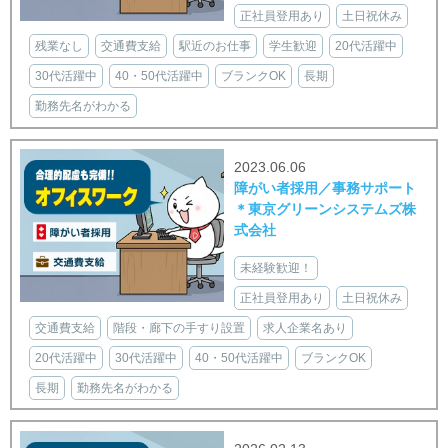
正社員登用あり
土日祝休み
残業なし
交通費支給
駅近のお仕事
学生歓迎
20代活躍中
30代活躍中
40・50代活躍中
ブランクOK
長期
勤務先名がわかる
2023.06.06
障がい者採用／事務サポート
＊東京グリーンシステムズ株
式会社
未経験歓迎！
正社員登用あり
土日祝休み
交通費支給
階段・廊下の手すり設置
求人企業名あり
20代活躍中
30代活躍中
40・50代活躍中
ブランクOK
長期
勤務先名がわかる