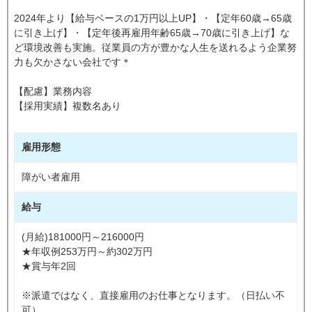
2024年より【給与ベースの1万円以上UP】・【定年60歳→65歳
に引き上げ】・【定年後再雇用年齢65歳→70歳に引き上げ】な
ど環境改善も実施。従業員の方が豊かな人生を送れるよう企業努
力も欠かさない会社です＊
【配慮】業務内容
【採用実績】複数名あり
雇用形態
障がい者雇用
給与
(月給)181000円～216000円
★年収例253万円～約302万円
★賞与年2回
※派遣ではなく、直接雇用のお仕事となります。（日払い不
可）