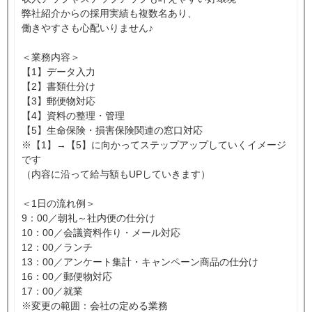
弊社紹介からの採用実績も複数名あり、
働きやすさも心配いりません♪
＜業務内容＞
【1】データ入力
【2】書類仕分け
【3】郵便物対応
【4】資料の整理・管理
【5】生命保険・損害保険関連の窓口対応
※【1】→【5】に向かってステップアップしていくイメージ
です
（内容に沿って給与額もUPしていきます）
＜1日の流れ例＞
9：00／朝礼～社内便の仕分け
10：00／会議資料作り・メール対応
12：00／ランチ
13：00／アンケート集計・キャンペーン商品の仕分け
16：00／郵便物対応
17：00／就業
※変更の範囲：会社の定める業務