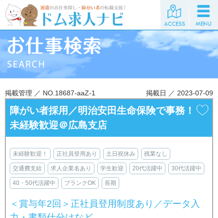
掲載管理 ／ NO.18687-aaZ-1
掲載日 ／ 2023-07-09
障がい者採用／明治安田生命保険で事務！
未経験歓迎＠広島支店
未経験歓迎！
正社員登用あり
土日祝休み
残業なし
交通費支給
求人企業名あり
学生歓迎
20代活躍中
30代活躍中
40・50代活躍中
ブランクOK
長期
＜賞与年2回＞正社員登用制度あり／データ入
力・書類仕分けなど