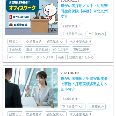
2026.02.13
障がい者採用／大手・明治安
田生命保険【事務】＠北九州
支社
未経験歓迎！
正社員登用あり
土日祝休み
残業なし
交通費支給
通院配慮あり
求人企業名あり
学生歓迎
主婦・主夫歓迎
20代活躍中
30代活躍中
40・50代活躍中
ブランクOK
長期
勤務先名がわかる
2023.06.03
障がい者採用／明治安田生命
で事務＊採用実績多数あり＼
苫小牧／
未経験歓迎！
正社員登用あり
土日祝休み
残業なし
交通費支給
通院配慮あり
求人企業名あり