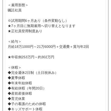
＜雇用形態＞
嘱託社員
※試用期間6ヶ月あり（条件変動なし）
★7ヶ月目に無期雇用へ切り替えとなります
★正社員登用制度あり
＜給与＞
月給18万1000円～21万6000円＋交通費＋賞与年2回
★年収例253万円～約302万円
＜休暇＞
◆完全週休2日制（土日祝休み）
◆夏季休暇
◆年末年始休暇
◆有給休暇（年間20日）
◆産前産後休暇
◆育児休業
◆子の看護のための休暇
◆キッズサポート休暇