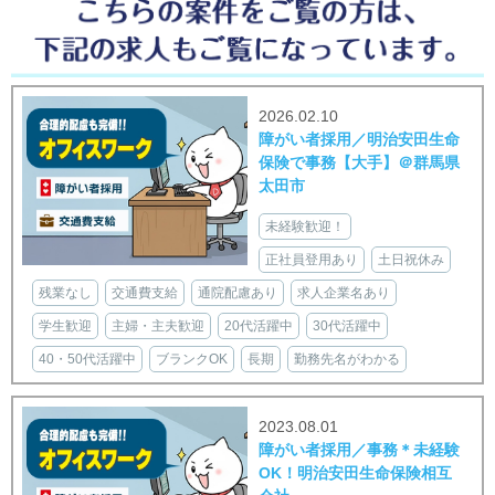
2026.02.10
障がい者採用／明治安田生命
保険で事務【大手】＠群馬県
太田市
未経験歓迎！
正社員登用あり
土日祝休み
残業なし
交通費支給
通院配慮あり
求人企業名あり
学生歓迎
主婦・主夫歓迎
20代活躍中
30代活躍中
40・50代活躍中
ブランクOK
長期
勤務先名がわかる
2023.08.01
障がい者採用／事務＊未経験
OK！明治安田生命保険相互