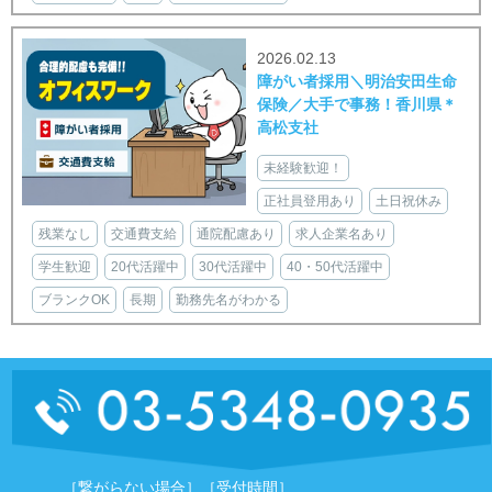
2026.02.13
障がい者採用＼明治安田生命
保険／大手で事務！香川県＊
高松支社
未経験歓迎！
正社員登用あり
土日祝休み
残業なし
交通費支給
通院配慮あり
求人企業名あり
学生歓迎
20代活躍中
30代活躍中
40・50代活躍中
ブランクOK
長期
勤務先名がわかる
［繋がらない場合］
［受付時間］