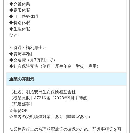
◆介護休業
◆慶弔休暇
◆自己啓発休暇
◆特別休暇
◆生理休暇
など
＜待遇・福利厚生＞
◆賞与年2回
◆交通費（月7万円まで）
◆社会保険完備（健康・厚生年金・労災・雇用）
企業の雰囲気
【社名】明治安田生命保険相互会社
【従業員数】47216名（2023年9月末時点）
【配属部署】
☆茶髪OK
☆屋内の受動喫煙対策：あり（喫煙室あり）
※業務遂行上の合理的配慮等の確認のため、配慮事項等を可