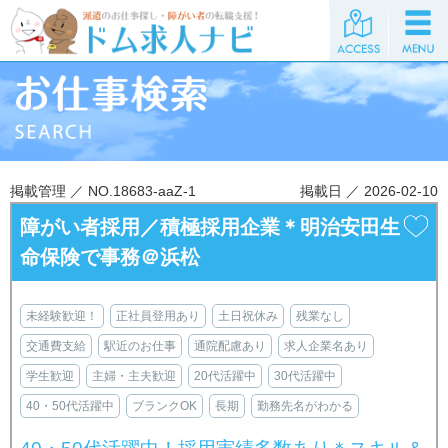
掲載管理 ／ NO.18683-aaZ-1
掲載日 ／ 2026-02-10
障がい者採用／積極採用企業＊明治安田生
命保険で事務＠浜松
未経験歓迎！
正社員登用あり
土日祝休み
残業なし
交通費支給
駅近のお仕事
通院配慮あり
求人企業名あり
学生歓迎
主婦・主夫歓迎
20代活躍中
30代活躍中
40・50代活躍中
ブランクOK
長期
勤務先名がわかる