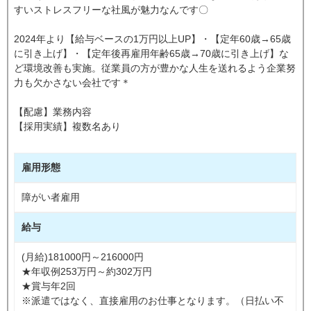
すいストレスフリーな社風が魅力なんです〇
2024年より【給与ベースの1万円以上UP】・【定年60歳→65歳
に引き上げ】・【定年後再雇用年齢65歳→70歳に引き上げ】な
ど環境改善も実施。従業員の方が豊かな人生を送れるよう企業努
力も欠かさない会社です＊
【配慮】業務内容
【採用実績】複数名あり
雇用形態
障がい者雇用
給与
(月給)181000円～216000円
★年収例253万円～約302万円
★賞与年2回
※派遣ではなく、直接雇用のお仕事となります。（日払い不