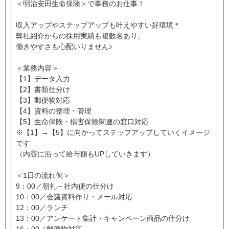
＜明治安田生命保険＞で事務のお仕事！
収入アップやステップアップも叶えやすい好環境＊
弊社紹介からの採用実績も複数名あり、
働きやすさも心配いりません♪
＜業務内容＞
【1】データ入力
【2】書類仕分け
【3】郵便物対応
【4】資料の整理・管理
【5】生命保険・損害保険関連の窓口対応
※【1】→【5】に向かってステップアップしていくイメージ
です
（内容に沿って給与額もUPしていきます）
＜1日の流れ例＞
9：00／朝礼～社内便の仕分け
10：00／会議資料作り・メール対応
12：00／ランチ
13：00／アンケート集計・キャンペーン商品の仕分け
16：00／郵便物対応