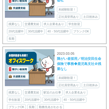
会社
未経験歓迎！
正社員登用あり
土日祝休み
残業なし
交通費支給
求人企業名あり
学生歓迎
20代活躍中
30代活躍中
40・50代活躍中
ブランクOK
長期
2023.03.05
障がい者採用／明治安田生命
保険で事務◆鹿児島支社＠残
業なし
未経験歓迎！
正社員登用あり
土日祝休み
残業なし
交通費支給
駅近のお仕事
求人企業名あり
学生歓迎
20代活躍中
30代活躍中
40・50代活躍中
ブランクOK
長期
勤務先名がわかる