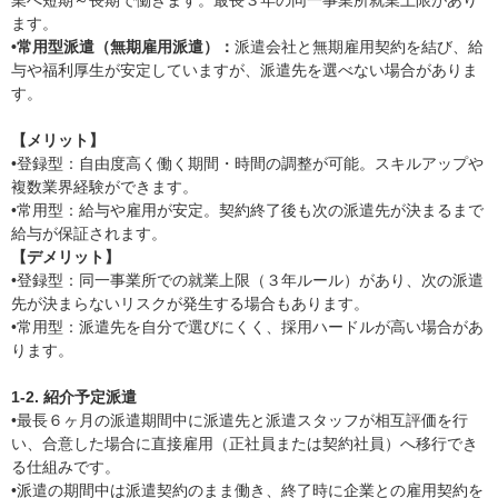
業へ短期～長期で働きます。最長３年の同一事業所就業上限があり
ます。
•常用型派遣（無期雇用派遣）：
派遣会社と無期雇用契約を結び、給
与や福利厚生が安定していますが、派遣先を選べない場合がありま
す。
【メリット】
•登録型：自由度高く働く期間・時間の調整が可能。スキルアップや
複数業界経験ができます。
•常用型：給与や雇用が安定。契約終了後も次の派遣先が決まるまで
給与が保証されます。
【デメリット】
•登録型：同一事業所での就業上限（３年ルール）があり、次の派遣
先が決まらないリスクが発生する場合もあります。
•常用型：派遣先を自分で選びにくく、採用ハードルが高い場合があ
ります。
1-2. 紹介予定派遣
•最長６ヶ月の派遣期間中に派遣先と派遣スタッフが相互評価を行
い、合意した場合に直接雇用（正社員または契約社員）へ移行でき
る仕組みです。
•派遣の期間中は派遣契約のまま働き、終了時に企業との雇用契約を