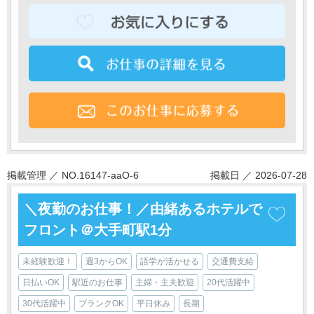
掲載管理 ／ NO.16147-aaO-6
掲載日 ／ 2026-07-28
＼夜勤のお仕事！／由緒あるホテルで
フロント＠大手町駅1分
未経験歓迎！
週3からOK
語学が活かせる
交通費支給
日払いOK
駅近のお仕事
主婦・主夫歓迎
20代活躍中
30代活躍中
ブランクOK
平日休み
長期