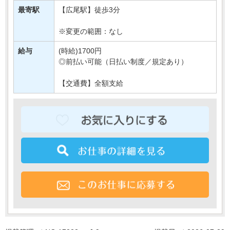
落ち着いた雰囲気の路面店で、
最寄駅
【広尾駅】徒歩3分
一人ひ・・・
※変更の範囲：なし
給与
(時給)1700円
◎前払い可能（日払い制度／規定あり）
【交通費】全額支給