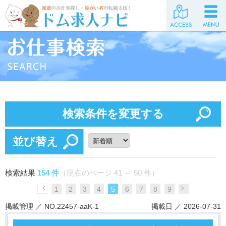
検索条件を変更する
並び替え
検索結果
154 件
（現在のページ 41 ～ 50 件）
1
2
3
4
5
6
7
8
9
掲載管理 ／ NO.22457-aaK-1
掲載日 ／ 2026-07-31