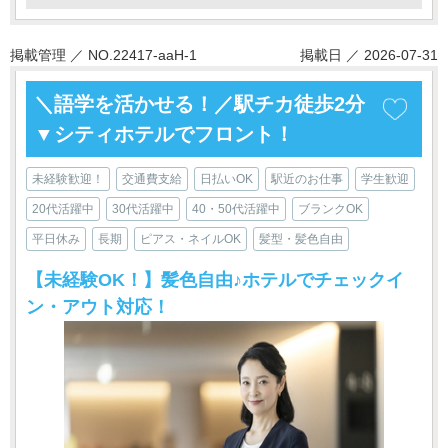
掲載管理 ／ NO.22417-aaH-1
掲載日 ／ 2026-07-31
＼語学を活かせる！／駅チカ徒歩2分
▼シティホテルでフロント！
未経験歓迎！
交通費支給
日払いOK
駅近のお仕事
学生歓迎
20代活躍中
30代活躍中
40・50代活躍中
ブランクOK
平日休み
長期
ピアス・ネイルOK
髪型・髪色自由
【未経験OK！】髪色自由♪ホテルでチェックイ
ン・アウト対応！