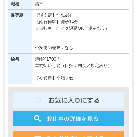
クロスやモップを使用して
職種
清掃
病院内のお掃除をおまかせします！
最寄駅
【浦安駅】徒歩9分
☆難しい知識はいりません！
【南行徳駅】徒歩14分
丁寧な研修制度が整っているので
☆自転車・バイク通勤OK（規定あり）
未経・・・
※変更の範囲：なし
給与
(時給)1700円
◎前払い可能（日払い制度／規定あり）
【交通費】全額支給