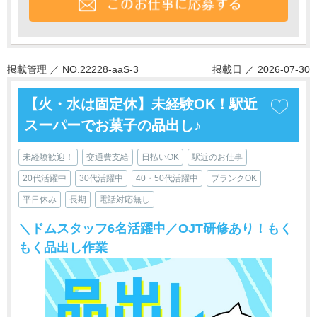
掲載管理 ／ NO.22228-aaS-3
掲載日 ／ 2026-07-30
【火・水は固定休】未経験OK！駅近
スーパーでお菓子の品出し♪
未経験歓迎！
交通費支給
日払いOK
駅近のお仕事
20代活躍中
30代活躍中
40・50代活躍中
ブランクOK
平日休み
長期
電話対応無し
＼ドムスタッフ6名活躍中／OJT研修あり！もく
もく品出し作業