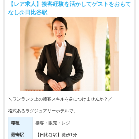
【レア求人】接客経験を活かしてゲストをおもて
なし@日比谷駅
＼ワンランク上の接客スキルを身につけませんか？／
格式あるラグジュアリーホテルで、
ゲストサービススタッフを募集します。
職種
接客・販売・レジ
お任せするのは、お客様のお荷物のお預かりや宅配受付、
リムジンバスの予約対・・・
最寄駅
【日比谷駅】徒歩1分