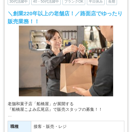
30代活躍中
40・50代活躍中
ブランクOK
平日休み
長期
＼創業220年以上の老舗店！／路面店でゆったり
販売業務！！
老舗和菓子店「船橋屋」が展開する
『船橋屋こよみ広尾店』で販売スタッフの募集！！
伝統のくず餅をはじめ、和の素材を活かした
創作スイーツを取り扱う人気店です＊
職種
接客・販売・レジ