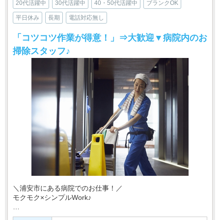
20代活躍中
30代活躍中
40・50代活躍中
ブランクOK
平日休み
長期
電話対応無し
「コツコツ作業が得意！」⇒大歓迎▼病院内のお
掃除スタッフ♪
＼浦安市にある病院でのお仕事！／
モクモク×シンプルWork♪
あなたには、