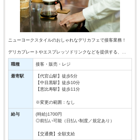
ニューヨークスタイルのおしゃれなデリカフェで接客業務！
デリカプレートやエスプレッソドリンクなどを提供する、
落ち着いた雰囲気のお店です＊
職種
接客・販売・レジ
お任せするのは、注文受付やレジ対応、商品の提供など、
お・・・
最寄駅
【代官山駅】徒歩5分
【中目黒駅】徒歩10分
【恵比寿駅】徒歩11分
※変更の範囲：なし
給与
(時給)1700円
◎前払い可能（日払い制度／規定あり）
【交通費】全額支給