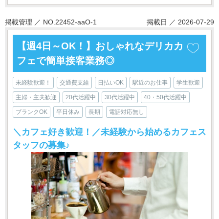
掲載管理 ／ NO.22452-aaO-1
掲載日 ／ 2026-07-29
【週4日～OK！】おしゃれなデリカカ
フェで簡単接客業務◎
未経験歓迎！
交通費支給
日払いOK
駅近のお仕事
学生歓迎
主婦・主夫歓迎
20代活躍中
30代活躍中
40・50代活躍中
ブランクOK
平日休み
長期
電話対応無し
＼カフェ好き歓迎！／未経験から始めるカフェス
タッフの募集♪