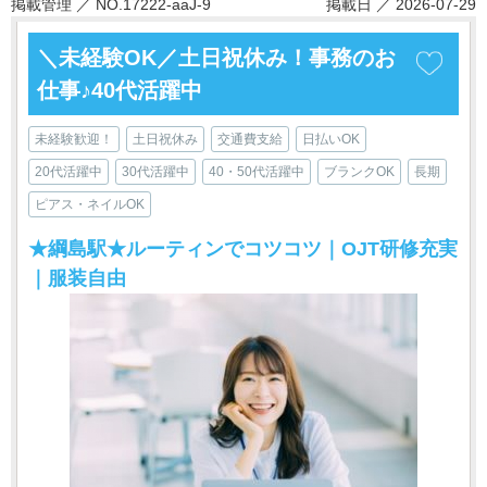
掲載管理 ／ NO.17222-aaJ-9
掲載日 ／ 2026-07-29
＼未経験OK／土日祝休み！事務のお
仕事♪40代活躍中
未経験歓迎！
土日祝休み
交通費支給
日払いOK
20代活躍中
30代活躍中
40・50代活躍中
ブランクOK
長期
ピアス・ネイルOK
★綱島駅★ルーティンでコツコツ｜OJT研修充実
｜服装自由