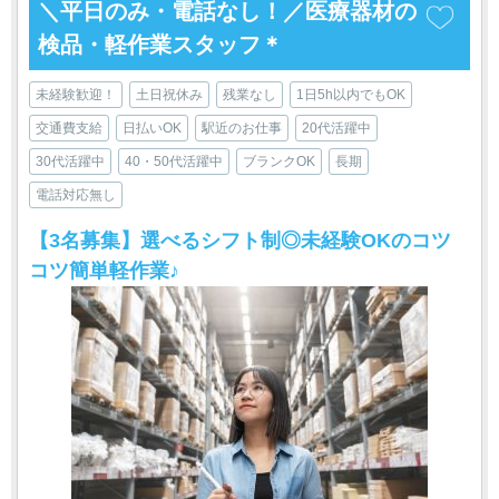
＼平日のみ・電話なし！／医療器材の
検品・軽作業スタッフ＊
未経験歓迎！
土日祝休み
残業なし
1日5h以内でもOK
交通費支給
日払いOK
駅近のお仕事
20代活躍中
30代活躍中
40・50代活躍中
ブランクOK
長期
電話対応無し
【3名募集】選べるシフト制◎未経験OKのコツ
コツ簡単軽作業♪