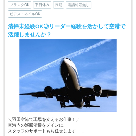
ブランクOK
平日休み
長期
電話対応無し
ピアス・ネイルOK
清掃未経験OK◎リーダー経験を活かして空港で
活躍しませんか？
＼羽田空港で現場を支えるお仕事！／
空港内の巡回清掃をメインに、
スタッフのサポートもお任せします！