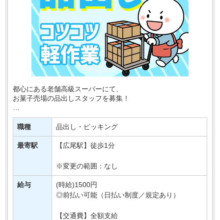
都心にある老舗高級スーパーにて、
お菓子売場の品出しスタッフを募集！
日本各地や世界のこだわりのお菓子が並ぶ売場で、
楽しく働きながら売場づくりに関われるお仕事です！
職種
品出し・ピッキング
難しい作業はなく、ひとつずつ・・・
最寄駅
【広尾駅】徒歩1分
※変更の範囲：なし
給与
(時給)1500円
◎前払い可能（日払い制度／規定あり）
【交通費】全額支給