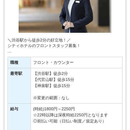
＼渋谷駅から徒歩2分の好立地！／
シティホテルのフロントスタッフ募集！
あなたには、
チェックイン・アウト対応やバー業務など
職種
フロント・カウンター
フロント業務全般をおまかせします！
最寄駅
【渋谷駅】徒歩2分
ホテルでのお仕事経験が無くてもOK！
【代官山駅】徒歩15分
・・・
【神泉駅】徒歩15分
※変更の範囲：なし
給与
(時給)1800円～2250円
☆22時以降は深夜時給2250円となります
◎前払い可能（日払い制度／規定あり）