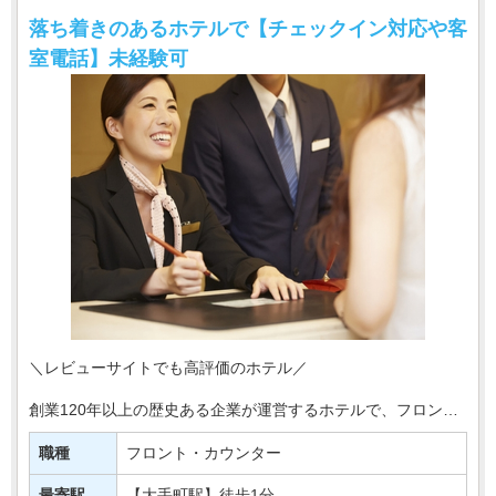
落ち着きのあるホテルで【チェックイン対応や客
室電話】未経験可
＼レビューサイトでも高評価のホテル／
創業120年以上の歴史ある企業が運営するホテルで、フロント
スタッフ募集！
職種
フロント・カウンター
【ポイント】
◆東京駅から徒歩3分の好立地
最寄駅
【大手町駅】徒歩1分