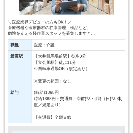
＼医療業界デビューの方もOK！／
医療機器や医療器材の在庫管理・検品など、
病院を支える軽作業スタッフを募集します＊
専門知識や資格は一切不要！
職種
医療・介護
研修制度が整っているので、未経験の方も
安心してスター・・・
最寄駅
【大井競馬場前駅】徒歩3分
【立会川駅】徒歩11分
※自転車通勤OK（規定あり）
※変更の範囲：なし
給与
(時給)1368円
時給1368円＋交通費 ◎前払い可能（日払い制
度／規定あり）
【交通費】全額支給