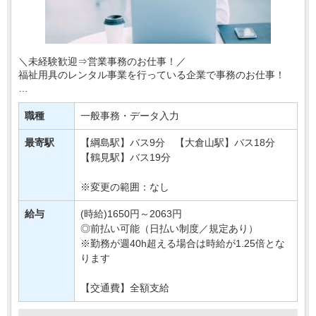
＼未経験歓迎⇒営業事務のお仕事！／
福祉用具のレンタル事業を行っている企業で事務のお仕事！
研修にて、取り扱い商品やビジネスマナーなども学べるので
「久しぶりの職場復帰」「はじめての事務」という方で・・・
職種
一般事務・データ入力
最寄駅
【綱島駅】バス9分 【大倉山駅】バス18分
【鶴見駅】バス19分
※変更の範囲：なし
給与
(時給)1650円～2063円
◎前払い可能（日払い制度／規定あり）
※勤務が週40h超える場合は時給が1.25倍とな
ります
【交通費】全額支給