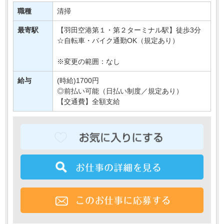
【おすすめPOINT！】
職種
清掃
■清掃未経験OK
■リーダー経験が活かせる
最寄駅
【羽田空港第１・第２ターミナル駅】徒歩3分
■駅直結で通勤ラクラク
☆自転車・バイク通勤OK（規定あり）
■残業ほぼな・・・
※変更の範囲：なし
給与
(時給)1700円
◎前払い可能（日払い制度／規定あり）
【交通費】全額支給