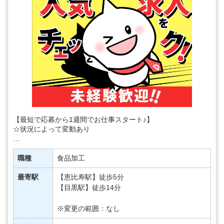
【最短で応募から1週間でお仕事スタート♪】
☆状況によって変動あり
恵比寿駅チカ徒歩5分！
きっと知ってるあの大手スーパーで、
職種
食品加工
ベーカリースタッフを大募集！
最寄駅
【恵比寿駅】徒歩5分
ピカピカのお店で、おいしいパンを焼き上げた・・・
【目黒駅】徒歩14分
※変更の範囲：なし