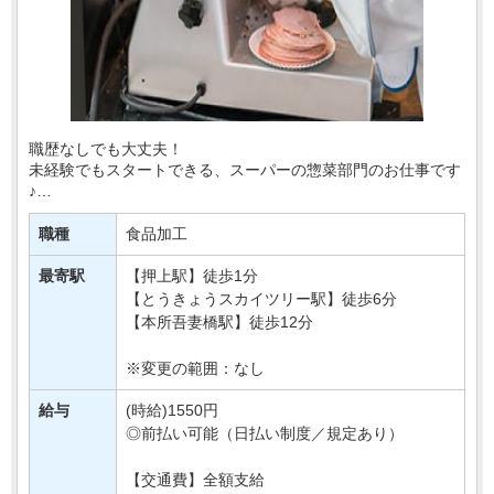
職歴なしでも大丈夫！
未経験でもスタートできる、スーパーの惣菜部門のお仕事です
♪
揚げ物やお弁当を詰める、商品を陳列！
職種
食品加工
今回ご就業される店舗は、
最寄駅
【押上駅】徒歩1分
新商品が一番早く並ぶ店舗！
【とうきょうスカイツリー駅】徒歩6分
【本所吾妻橋駅】徒歩12分
TVの取材もこちらで行・・・
※変更の範囲：なし
給与
(時給)1550円
◎前払い可能（日払い制度／規定あり）
【交通費】全額支給