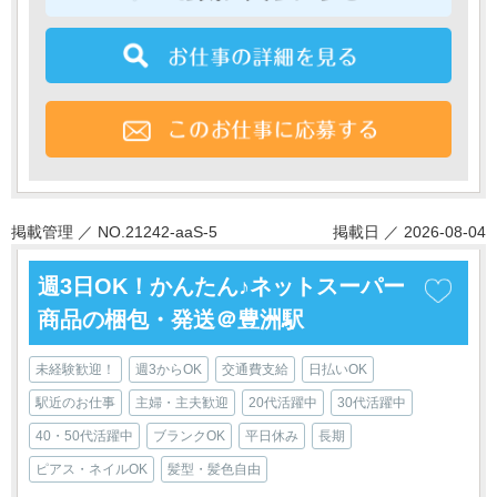
掲載管理 ／ NO.21242-aaS-5
掲載日 ／ 2026-08-04
週3日OK！かんたん♪ネットスーパー
商品の梱包・発送＠豊洲駅
未経験歓迎！
週3からOK
交通費支給
日払いOK
駅近のお仕事
主婦・主夫歓迎
20代活躍中
30代活躍中
40・50代活躍中
ブランクOK
平日休み
長期
ピアス・ネイルOK
髪型・髪色自由