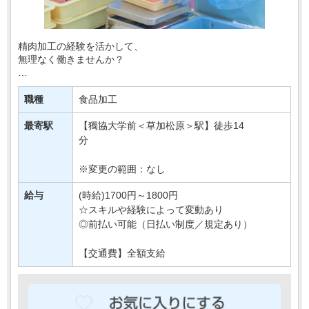
精肉加工の経験を活かして、
無理なく働きませんか？
首都圏に展開する大手スーパーマーケットで、
精肉加工スタッフを募集します＊
職種
食品加工
勤務時間は1日4時間から相談OK！
最寄駅
【獨協大学前＜草加松原＞駅】徒歩14
週3日～勤務できるので、ライフスタイ・・・
分
※変更の範囲：なし
給与
(時給)1700円～1800円
☆スキルや経験によって変動あり
◎前払い可能（日払い制度／規定あり）
【交通費】全額支給