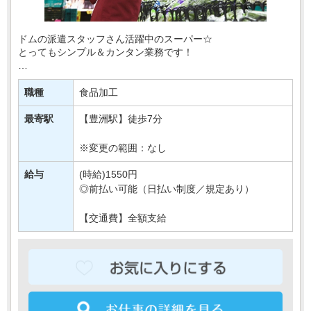
ドムの派遣スタッフさん活躍中のスーパー☆
とってもシンプル＆カンタン業務です！
職場では20～60代まで幅広い世代が活躍中です！
職種
食品加工
どなたでも無理なくなじめる環境なので
ご安心くださいね＊
最寄駅
【豊洲駅】徒歩7分
＜週4～5日・・・
※変更の範囲：なし
給与
(時給)1550円
◎前払い可能（日払い制度／規定あり）
【交通費】全額支給