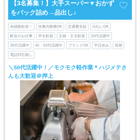
【3名募集！】大手スーパー▼おかず
をパック詰め→品出し♪
未経験歓迎！
扶養内勤務OK
交通費支給
日払いOK
駅近のお仕事
学生歓迎
主婦・主夫歓迎
20代活躍中
30代活躍中
40・50代活躍中
ブランクOK
平日休み
長期
電話対応無し
＼50代活躍中！／モクモク軽作業＊ハジメテさ
んも大歓迎＠押上