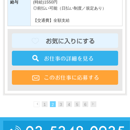
給与
(時給)1550円
◎前払い可能（日払い制度／規定あり）
【交通費】全額支給
1
2
3
4
5
6