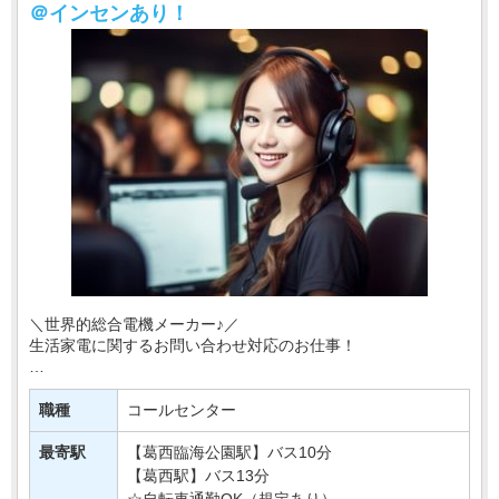
＠インセンあり！
＼世界的総合電機メーカー♪／
生活家電に関するお問い合わせ対応のお仕事！
あなたには
商品の使い方や新商品に関しての
職種
コールセンター
お客様からのお問い合わせにご対応いただきます！
最寄駅
【葛西臨海公園駅】バス10分
座学・OJTによる研修があるので
【葛西駅】バス13分
・・・
☆自転車通勤OK（規定あり）