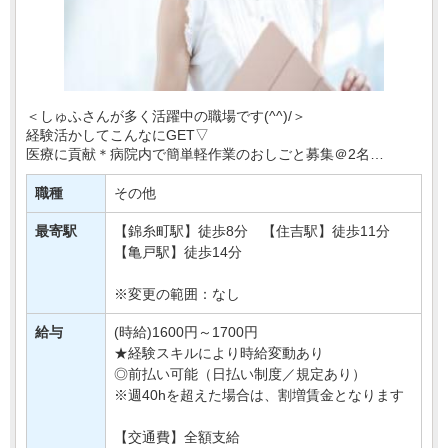
＜しゅふさんが多く活躍中の職場です(^^)/＞
経験活かしてこんなにGET▽
医療に貢献＊病院内で簡単軽作業のおしごと募集＠2名
「せっかくなら社会に貢献したい！」
職種
その他
「軽作業で探しているけど土日祝休みがいい」・・・
最寄駅
【錦糸町駅】徒歩8分 【住吉駅】徒歩11分
【亀戸駅】徒歩14分
※変更の範囲：なし
給与
(時給)1600円～1700円
★経験スキルにより時給変動あり
◎前払い可能（日払い制度／規定あり）
※週40hを超えた場合は、割増賃金となります
【交通費】全額支給