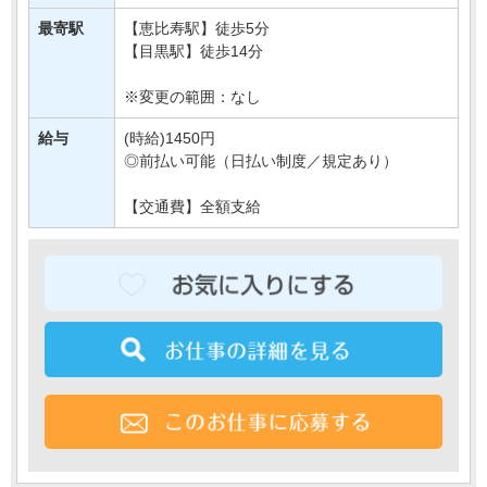
☆週3日～働けるので
最寄駅
【恵比寿駅】徒歩5分
ライフスタイルに・・・
【目黒駅】徒歩14分
※変更の範囲：なし
給与
(時給)1450円
◎前払い可能（日払い制度／規定あり）
【交通費】全額支給