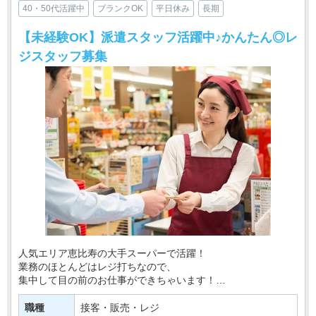
40・50代活躍中
ブランクOK
平日休み
長期
【未経験OK】派遣スタッフ活躍中♪かんたん◎レ
ジスタッフ募集
人気エリア恵比寿の大手スーパーで活躍！
業務のほとんどはレジ打ちなので、
集中して目の前のお仕事ができちゃいます！
駅チカ店舗で新しいお仕事始めませんか(^^)/
職種
接客・販売・レジ