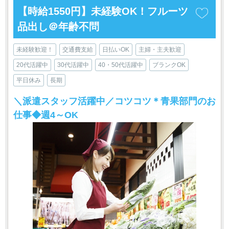
【時給1550円】未経験OK！フルーツ
品出し＠年齢不問
未経験歓迎！
交通費支給
日払いOK
主婦・主夫歓迎
20代活躍中
30代活躍中
40・50代活躍中
ブランクOK
平日休み
長期
＼派遣スタッフ活躍中／コツコツ＊青果部門のお
仕事◆週4～OK