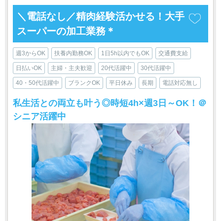
＼電話なし／精肉経験活かせる！大手
スーパーの加工業務＊
週3からOK
扶養内勤務OK
1日5h以内でもOK
交通費支給
日払いOK
主婦・主夫歓迎
20代活躍中
30代活躍中
40・50代活躍中
ブランクOK
平日休み
長期
電話対応無し
私生活との両立も叶う◎時短4h×週3日～OK！＠
シニア活躍中