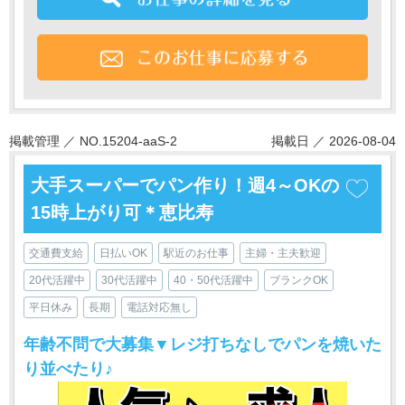
掲載管理 ／ NO.15204-aaS-2
掲載日 ／ 2026-08-04
大手スーパーでパン作り！週4～OKの
15時上がり可＊恵比寿
交通費支給
日払いOK
駅近のお仕事
主婦・主夫歓迎
20代活躍中
30代活躍中
40・50代活躍中
ブランクOK
平日休み
長期
電話対応無し
年齢不問で大募集▼レジ打ちなしでパンを焼いた
り並べたり♪