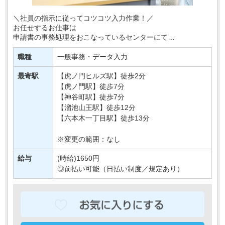
＼社員の指示に従ってコツコツ入力作業！／
お任せするお仕事は
申請書の事務処理をおこなっているセンターにて
Excelを用いたデータ集計など！
職種
一般事務・データ入力
電話対応は一切ないので
作業に集中できる環境です☆
最寄駅
【虎ノ門ヒルズ駅】徒歩2分
【虎ノ門駅】徒歩7分
事務の・・・
【神谷町駅】徒歩7分
【溜池山王駅】徒歩12分
【六本木一丁目駅】徒歩13分
※変更の範囲：なし
給与
(時給)1650円
◎前払い可能（日払い制度／規定あり）