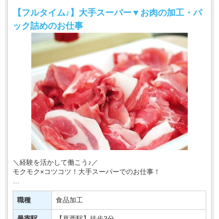
【フルタイム♪】大手スーパー▼お肉の加工・パ
ック詰めのお仕事
＼経験を活かして働こう♪／
モクモク×コツコツ！大手スーパーでのお仕事！
お任せするのは
スライサーや包丁で精肉の加工やパック詰めなど！
職種
食品加工
お店は駅から徒歩3分♪
最寄駅
【葛西駅】徒歩3分