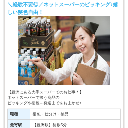
＼経験不要◎／ネットスーパーのピッキング♪嬉
しい髪色自由！
【豊洲にある大手スーパーでのお仕事＊】
ネットスーパーで扱う商品の
ピッキングや梱包～発送までをおまかせ♪
ネットでの注文を見て、
職種
梱包・仕分け・検品
商品を配送用の入れ物に詰めていきます◎
最寄駅
【豊洲駅】徒歩5分