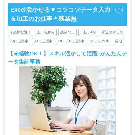
Excel活かせる▼コツコツデータ入力
＆加工のお仕事＊残業無
未経験歓迎！
土日祝休み
残業なし
日払いOK
駅近のお仕事
20代活躍中
30代活躍中
40・50代活躍中
ブランクOK
長期
【未経験OK！】スキル活かして活躍♪かんたんデ
ータ集計事務