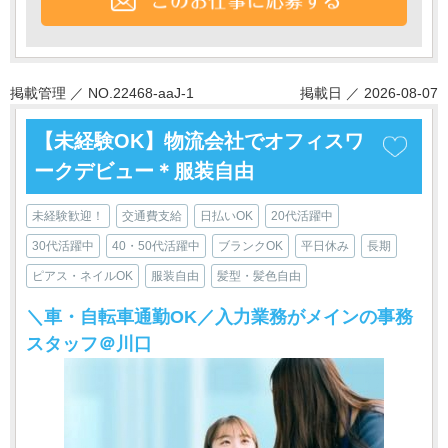
掲載管理 ／ NO.22468-aaJ-1
掲載日 ／ 2026-08-07
【未経験OK】物流会社でオフィスワ
ークデビュー＊服装自由
未経験歓迎！
交通費支給
日払いOK
20代活躍中
30代活躍中
40・50代活躍中
ブランクOK
平日休み
長期
ピアス・ネイルOK
服装自由
髪型・髪色自由
＼車・自転車通勤OK／入力業務がメインの事務
スタッフ＠川口