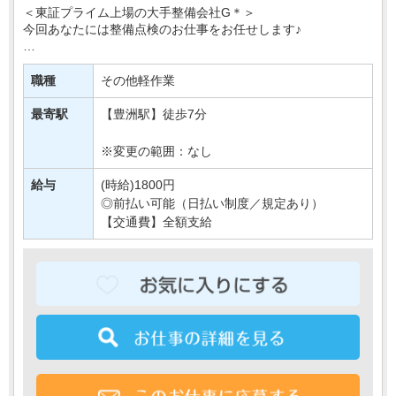
＜東証プライム上場の大手整備会社G＊＞
今回あなたには整備点検のお仕事をお任せします♪
具体的には…
冷暖房や電気のON・OFFの確認や
職種
その他軽作業
正常な温度設定になっているかの確認など＊
↓
最寄駅
【豊洲駅】徒歩7分
簡単な確認作業が主な業・・・
※変更の範囲：なし
給与
(時給)1800円
◎前払い可能（日払い制度／規定あり）
【交通費】全額支給