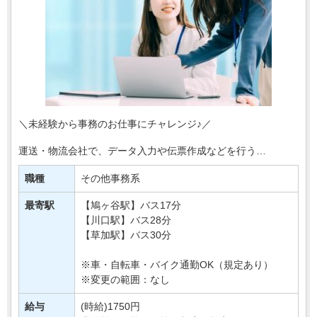
＼未経験から事務のお仕事にチャレンジ♪／
運送・物流会社で、データ入力や伝票作成などを行う
事務スタッフを募集します＊
職種
その他事務系
お任せするのは、入出荷に関する情報入力や
書類整理など、物流を支えるサポート・・・
最寄駅
【鳩ヶ谷駅】バス17分
【川口駅】バス28分
【草加駅】バス30分
※車・自転車・バイク通勤OK（規定あり）
※変更の範囲：なし
給与
(時給)1750円