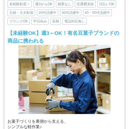
未経験歓迎！
週3からOK
残業なし
交通費支給
日払いOK
主婦・主夫歓迎
20代活躍中
30代活躍中
40・50代活躍中
ブランクOK
平日休み
長期
電話対応無し
【未経験OK】週3～OK！有名豆菓子ブランドの
商品に携われる
お菓子づくりを裏側から支える、
シンプルな軽作業♪