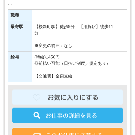
百貨店などで販売されている豆菓子の物流センターで、
袋詰めや梱包などをおまかせします！
職種
＼おすすめPOINT／
最寄駅
【桜新町駅】徒歩9分 【用賀駅】徒歩11
☆モクモク作業が好きな方
分
☆週3日から無・・・
※変更の範囲：なし
給与
(時給)1450円
◎前払い可能（日払い制度／規定あり）
【交通費】全額支給