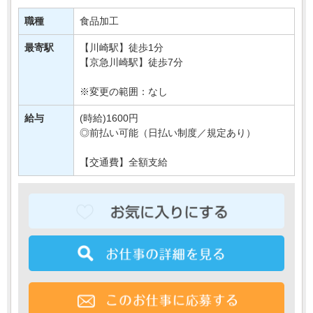
あなたには、
スーパーの惣菜部門でご活躍いただきます！
職種
食品加工
お惣菜の調理やパック詰めなど♪
最寄駅
【川崎駅】徒歩1分
「コツコツ作業が得意！」⇒そんな方へお・・・
【京急川崎駅】徒歩7分
※変更の範囲：なし
給与
(時給)1600円
◎前払い可能（日払い制度／規定あり）
【交通費】全額支給