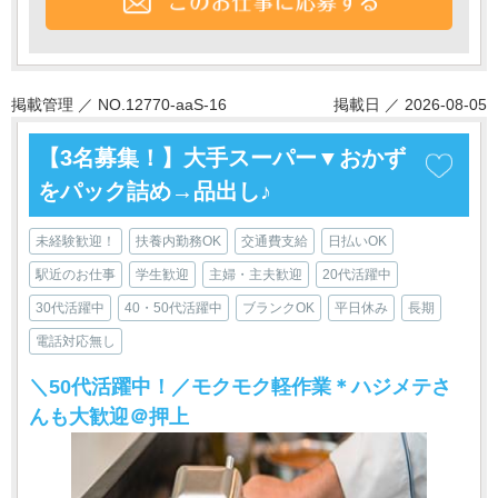
掲載管理 ／ NO.12770-aaS-16
掲載日 ／ 2026-08-05
【3名募集！】大手スーパー▼おかず
をパック詰め→品出し♪
未経験歓迎！
扶養内勤務OK
交通費支給
日払いOK
駅近のお仕事
学生歓迎
主婦・主夫歓迎
20代活躍中
30代活躍中
40・50代活躍中
ブランクOK
平日休み
長期
電話対応無し
＼50代活躍中！／モクモク軽作業＊ハジメテさ
んも大歓迎＠押上