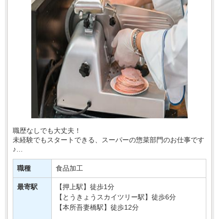
職歴なしでも大丈夫！
未経験でもスタートできる、スーパーの惣菜部門のお仕事です
♪
揚げ物やお弁当を詰める、商品を陳列！
職種
食品加工
今回ご就業される店舗は、
最寄駅
【押上駅】徒歩1分
新商品が一番早く並ぶ店舗！
【とうきょうスカイツリー駅】徒歩6分
【本所吾妻橋駅】徒歩12分
TVの取材もこちらで行・・・