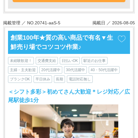
掲載管理 ／ NO.20741-aaS-5
掲載日 ／ 2026-08-05
創業100年★質の高い商品で有名▼生
鮮売り場でコツコツ作業♪
未経験歓迎！
交通費支給
日払いOK
駅近のお仕事
主婦・主夫歓迎
20代活躍中
30代活躍中
40・50代活躍中
ブランクOK
平日休み
長期
電話対応無し
＜シフト多彩＞初めてさん大歓迎＊レジ対応／広
尾駅徒歩1分