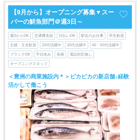
【9月から】オープニング募集▼スー
パーの鮮魚部門＠週3日～
週3からOK
交通費支給
日払いOK
駅近のお仕事
学生歓迎
主婦・主夫歓迎
20代活躍中
30代活躍中
40・50代活躍中
ブランクOK
平日休み
長期
電話対応無し
オープニングスタッフ
＜豊洲の商業施設内＊＞ピカピカの新店舗♪経験
活かして働こう