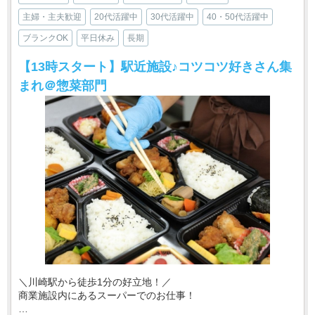
主婦・主夫歓迎
20代活躍中
30代活躍中
40・50代活躍中
ブランクOK
平日休み
長期
【13時スタート】駅近施設♪コツコツ好きさん集
まれ＠惣菜部門
＼川崎駅から徒歩1分の好立地！／
商業施設内にあるスーパーでのお仕事！