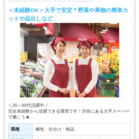
＜未経験OK＞大手で安定＊野菜や果物の簡単カ
ットや品出しなど
＼20～60代活躍中／
完全未経験から活躍できる環境です！渋谷にある大手スーパー
で働こう★
今回配属となるのは、野菜や果物などの農産物を扱う部署＊
職種
梱包・仕分け・検品
あなたには、野菜・フルーツのカット、品出しなどの簡単