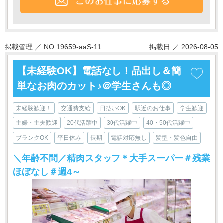
掲載管理 ／ NO.19659-aaS-11
掲載日 ／ 2026-08-05
【未経験OK】電話なし！品出し＆簡
単なお肉のカット♪＠学生さんも◎
未経験歓迎！
交通費支給
日払いOK
駅近のお仕事
学生歓迎
主婦・主夫歓迎
20代活躍中
30代活躍中
40・50代活躍中
ブランクOK
平日休み
長期
電話対応無し
髪型・髪色自由
＼年齢不問／精肉スタッフ＊大手スーパー＃残業
ほぼなし＃週4～