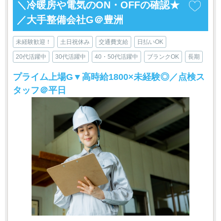
＼冷暖房や電気のON・OFFの確認★
／大手整備会社G＠豊洲
未経験歓迎！
土日祝休み
交通費支給
日払いOK
20代活躍中
30代活躍中
40・50代活躍中
ブランクOK
長期
プライム上場G▼高時給1800×未経験◎／点検ス
タッフ＠平日