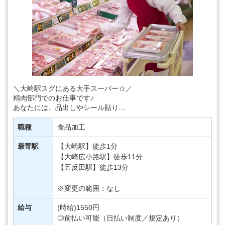
＼大崎駅スグにある大手スーパー☆／
精肉部門でのお仕事です♪
あなたには、品出しやシール貼り
簡単なお肉の加工などをおまかせします＊
職種
食品加工
接客要素もほとんどないので、
モクモク・コツコツおしごとしたい方に・・・
最寄駅
【大崎駅】徒歩1分
【大崎広小路駅】徒歩11分
【五反田駅】徒歩13分
※変更の範囲：なし
給与
(時給)1550円
◎前払い可能（日払い制度／規定あり）