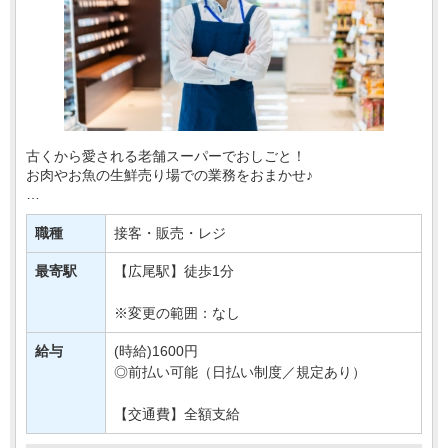
古くから愛される老舗スーパーでおしごと！
お肉やお魚の生鮮売り場での業務をおまかせ♪
・‥…━━━━━━☆
あなたには、
職種
接客・販売・レジ
対面での販売や品出しなどの業務をご担当いただきます＊
最寄駅
【広尾駅】徒歩1分
もちろん研修もばっちりなので、・・・
※変更の範囲：なし
給与
(時給)1600円
◎前払い可能（日払い制度／規定あり）
【交通費】全額支給