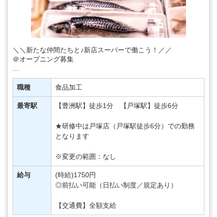
＼＼新たな仲間たちと♪新店スーパーで働こう！／／
＠オープニング募集
東京・神奈川を中心にお店を展開♪
このたび有名スーパーマーケットの新店が
職種
食品加工
【豊洲駅】にニューオープン！！！
最寄駅
【豊洲駅】徒歩1分 【戸塚駅】徒歩6分
新規開店にあたって
・・・
★研修中は戸塚店（戸塚駅徒歩6分）での勤務
となります
※変更の範囲：なし
給与
(時給)1750円
◎前払い可能（日払い制度／規定あり）
【交通費】全額支給