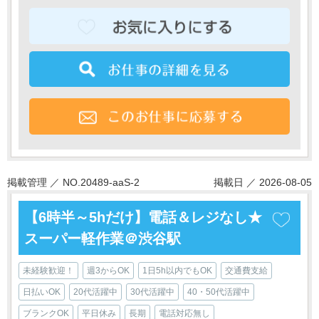
掲載管理 ／ NO.20489-aaS-2
掲載日 ／ 2026-08-05
【6時半～5hだけ】電話＆レジなし★
スーパー軽作業＠渋谷駅
未経験歓迎！
週3からOK
1日5h以内でもOK
交通費支給
日払いOK
20代活躍中
30代活躍中
40・50代活躍中
ブランクOK
平日休み
長期
電話対応無し