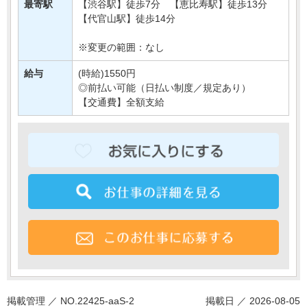
な・・・
最寄駅
【渋谷駅】徒歩7分 【恵比寿駅】徒歩13分
【代官山駅】徒歩14分
※変更の範囲：なし
給与
(時給)1550円
◎前払い可能（日払い制度／規定あり）
【交通費】全額支給
掲載管理 ／ NO.22425-aaS-2
掲載日 ／ 2026-08-05