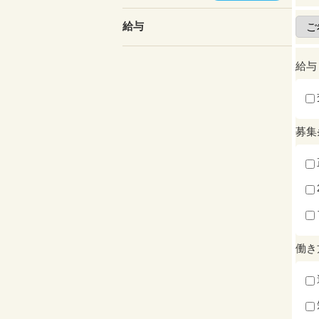
給与
給与
募集
働き