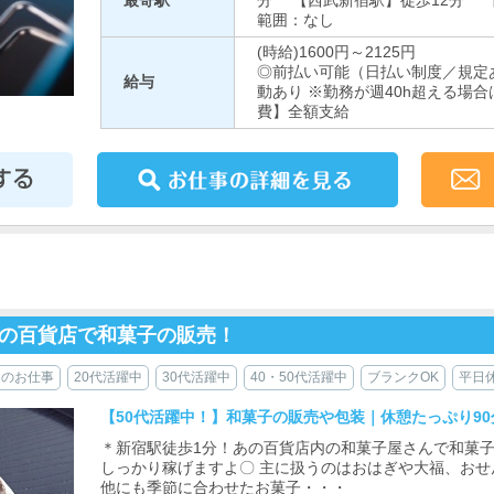
最寄駅
分 【西武新宿駅】徒歩12分 
範囲：なし
(時給)1600円～2125円
◎前払い可能（日払い制度／規定
給与
動あり ※勤務が週40h超える場合
費】全額支給
くの百貨店で和菓子の販売！
近のお仕事
20代活躍中
30代活躍中
40・50代活躍中
ブランクOK
平日
【50代活躍中！】和菓子の販売や包装｜休憩たっぷり90
＊新宿駅徒歩1分！あの百貨店内の和菓子屋さんで和菓子
しっかり稼げますよ〇 主に扱うのはおはぎや大福、おせ
他にも季節に合わせたお菓子・・・