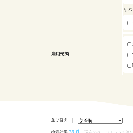
その
雇用形態
並び替え
36 件
検索結果
（現在のページ 1 ～ 20 件