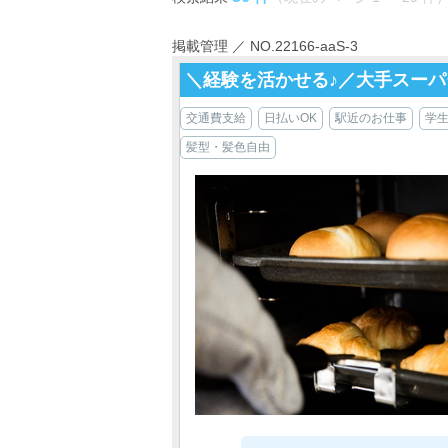
掲載管理 ／ NO.22166-aaS-3
＼経験を活かせる♪／大手スー
交通費支給
日払いOK
駅近のお仕事
学
髪型・髪色自由