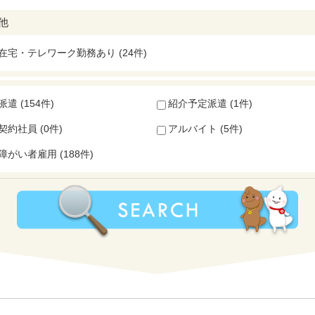
他
在宅・テレワーク勤務あり (24件)
派遣 (154件)
紹介予定派遣 (1件)
契約社員 (0件)
アルバイト (5件)
障がい者雇用 (188件)
）