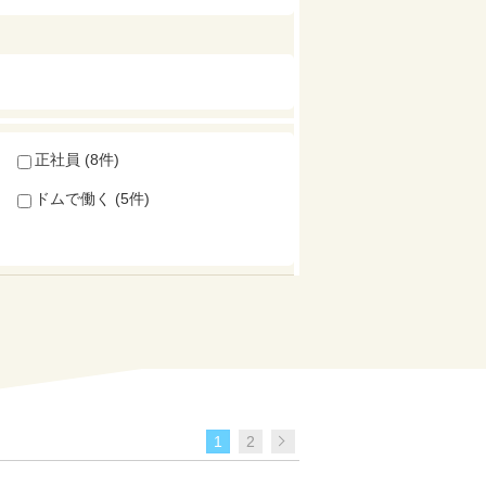
正社員 (8件)
ドムで働く (5件)
1
2