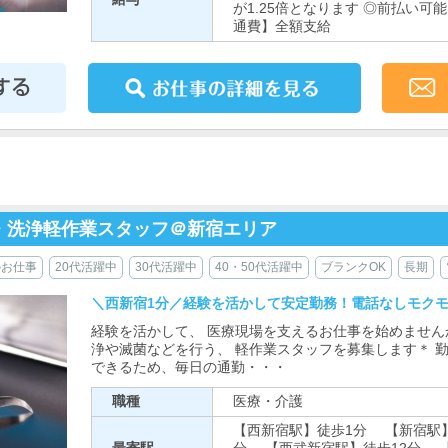
が1.25倍となります ◎前払い可
通費】全額支給
・洗浄軽作業スタッフ＠新宿エリア
のお仕事
20代活躍中
30代活躍中
40・50代活躍中
ブランクOK
長期
＼西新宿1分／経験を活かして安定勤務！電話なしモクモ
経験を活かして、 医療現場を支えるお仕事を始めません
浄や滅菌などを行う、 軽作業スタッフを募集します＊ 
できるため、毎日の通勤・・・
職種
医療・介護
【西新宿駅】徒歩1分 【新宿駅