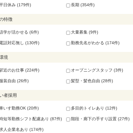
平日休み (179件)
長期 (354件)
の特徴
語学が活かせる (6件)
大量募集 (9件)
電話対応無し (130件)
勤務先名がわかる (174件)
環境
駅近のお仕事 (224件)
オープニングスタッフ (3件)
服装自由 (26件)
髪型・髪色自由 (28件)
い者採用
車いす勤務OK (20件)
多目的トイレあり (12件)
時短等勤務シフト配慮あり (87件)
階段・廊下の手すり設置 (27件)
求人企業名あり (174件)