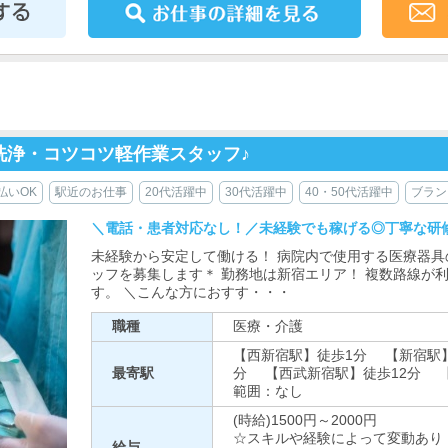
洗浄・コツコツ軽作業スタッフ♪
払いOK
駅近のお仕事
20代活躍中
30代活躍中
40・50代活躍中
ブラン
＼電話・患者対応なし！／未経験でも稼げる◎丁寧な研
未経験から安定して働ける！ 病院内で使用する医療器具
ッフを募集します＊ 勤務地は新宿エリア！ 複数路線が
す。 ＼こんな方におすす・・・
職種
医療・介護
【西新宿駅】徒歩1分 【新宿駅
最寄駅
分 【西武新宿駅】徒歩12分 
範囲：なし
(時給)1500円～2000円
☆スキルや経験によって変動あり 
給与