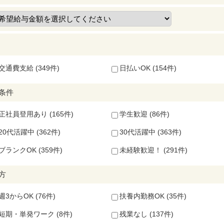
交通費支給 (349件)
日払いOK (154件)
条件
正社員登用あり (165件)
学生歓迎 (86件)
20代活躍中 (362件)
30代活躍中 (363件)
ブランクOK (359件)
未経験歓迎！ (291件)
方
週3からOK (76件)
扶養内勤務OK (35件)
短期・単発ワーク (8件)
残業なし (137件)