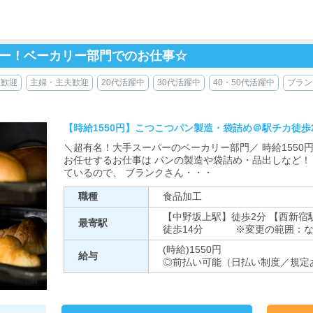
パー！ベーカリー部門でのお仕事☆
生歓迎
主婦・主夫歓迎
20代活躍中
30代活躍中
40・50代活躍中
ブラン
【時給1550円】こつこつパン製造・袋詰め＠駅チカ徒歩
＼超有名！大手スーパーのベーカリー部門／ 時給1550
お任せするお仕事は パンの製造や袋詰め・品出しなど！
ているので、 ブランクさん・・・
職種
食品加工
【中野坂上駅】徒歩2分 【西新宿
最寄駅
徒歩14分 ※変更の範囲：な
(時給)1550円
給与
◎前払い可能（日払い制度／規定